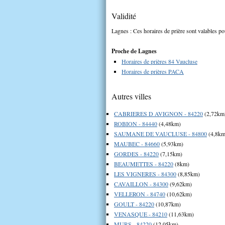
Validité
Lagnes : Ces horaires de prière sont valables po
Proche de Lagnes
Horaires de prières 84 Vaucluse
Horaires de prières PACA
Autres villes
CABRIERES D AVIGNON - 84220
(2,72km
ROBION - 84440
(4,48km)
SAUMANE DE VAUCLUSE - 84800
(4,8km
MAUBEC - 84660
(5,93km)
GORDES - 84220
(7,15km)
BEAUMETTES - 84220
(8km)
LES VIGNERES - 84300
(8,85km)
CAVAILLON - 84300
(9,62km)
VELLERON - 84740
(10,62km)
GOULT - 84220
(10,87km)
VENASQUE - 84210
(11,63km)
MURS - 84220
(12,05km)