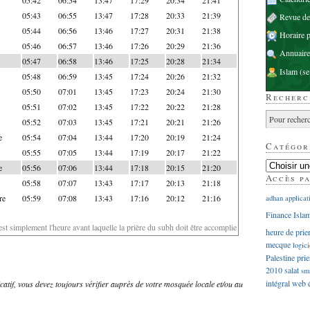
05:43
06:55
13:47
17:28
20:33
21:39
Revue d
05:44
06:56
13:46
17:27
20:31
21:38
Horaire p
05:46
06:57
13:46
17:26
20:29
21:36
Annuaire
05:47
06:58
13:46
17:25
20:28
21:34
Islam
(se
05:48
06:59
13:45
17:24
20:26
21:32
05:50
07:01
13:45
17:23
20:24
21:30
Recherc
05:51
07:02
13:45
17:22
20:22
21:28
05:52
07:03
13:45
17:21
20:21
21:26
e
05:54
07:04
13:44
17:20
20:19
21:24
Catégor
05:55
07:05
13:44
17:19
20:17
21:22
e
05:56
07:06
13:44
17:18
20:15
21:20
Accès p
05:58
07:07
13:43
17:17
20:13
21:18
re
05:59
07:08
13:43
17:16
20:12
21:16
adhan
applicat
Finance Isla
'est simplement l'heure avant laquelle la prière du subh doit être accomplie
heure de prie
mecque
logici
Palestine
prie
2010
salat
sm
intégral
web
dicatif, vous devez toujours vérifier auprès de votre mosquée locale et/ou au