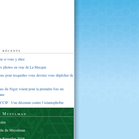
s récents
 si vous y étiez
ues photos en vrac de La Mecque
sons pour lesquelles vous devriez vous dépêcher de
s du Niger voient pour la première fois un
anc
CCIF : Une décennie contre l’islamophobie
e Musulman
lim
elle du Musulman
er Ramadan 2019