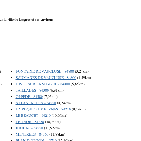
ur la ville de
Lagnes
et ses environs.
)
FONTAINE DE VAUCLUSE - 84800
(3,27km)
SAUMANES DE VAUCLUSE - 84800
(4,59km)
)
L ISLE SUR LA SORGUE - 84800
(5,65km)
TAILLADES - 84300
(6,91km)
OPPEDE - 84580
(7,93km)
ST PANTALEON - 84220
(8,24km)
LA ROQUE SUR PERNES - 84210
(9,49km)
LE BEAUCET - 84210
(10,09km)
LE THOR - 84250
(10,74km)
JOUCAS - 84220
(11,52km)
MENERBES - 84560
(11,88km)
PLAN D ORGON - 13750
(12,19km)