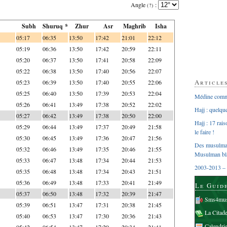
Angle
:
(?)
Subh
Shuruq *
Zhur
Asr
Maghrib
Isha
05:17
06:35
13:50
17:42
21:01
22:12
05:19
06:36
13:50
17:42
20:59
22:11
05:20
06:37
13:50
17:41
20:58
22:09
05:22
06:38
13:50
17:40
20:56
22:07
Article
05:23
06:39
13:50
17:40
20:55
22:06
05:25
06:40
13:50
17:39
20:53
22:04
Médine comme
05:26
06:41
13:49
17:38
20:52
22:02
Hajj : quelq
05:27
06:42
13:49
17:38
20:50
22:00
Hajj : 17 rai
05:29
06:44
13:49
17:37
20:49
21:58
le faire !
05:30
06:45
13:49
17:36
20:47
21:56
Des musulman
05:32
06:46
13:49
17:35
20:46
21:55
Musulman bl
05:33
06:47
13:48
17:34
20:44
21:53
2003-2013 – 
05:35
06:48
13:48
17:34
20:43
21:51
05:36
06:49
13:48
17:33
20:41
21:49
Le Guid
05:37
06:50
13:48
17:32
20:39
21:47
Sms4mus
05:39
06:51
13:47
17:31
20:38
21:45
La Citad
05:40
06:53
13:47
17:30
20:36
21:43
Calendri
05:42
06:54
13:47
17:29
20:34
21:41