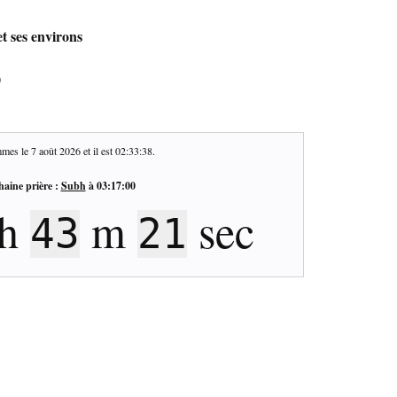
t ses environs
0
mes le
7 août 2026
et il est
02:33:39
.
haine prière :
Subh
à
03:17:00
h
m
sec
43
20