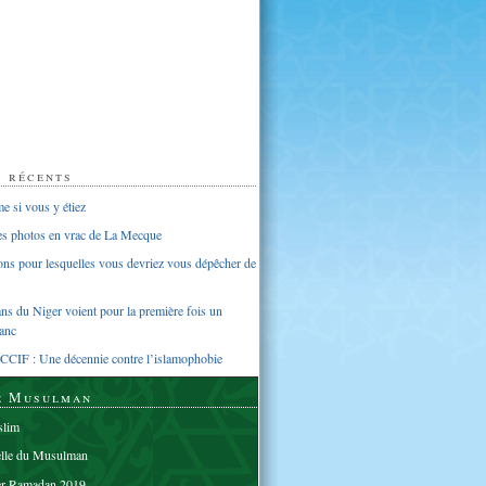
s récents
 si vous y étiez
ues photos en vrac de La Mecque
sons pour lesquelles vous devriez vous dépêcher de
s du Niger voient pour la première fois un
anc
CCIF : Une décennie contre l’islamophobie
e Musulman
lim
elle du Musulman
er Ramadan 2019