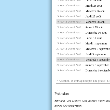
Mardi 25 août
12 Rabi' al-awwal 1448
Mercredi 26 août
13 Rabi' al-awwal 1448
Jeudi 27 août
14 Rabi' al-awwal 1448
Vendredi 28 août
15 Rabi' al-awwal 1448
Samedi 29 août
16 Rabi' al-awwal 1448
Dimanche 30 août
17 Rabi' al-awwal 1448
Lundi 31 août
18 Rabi' al-awwal 1448
Mardi 1 septembre
19 Rabi' al-awwal 1448
Mercredi 2 septembr
20 Rabi' al-awwal 1448
Jeudi 3 septembre
21 Rabi' al-awwal 1448
Vendredi 4 septembr
22 Rabi' al-awwal 1448
Samedi 5 septembre
23 Rabi' al-awwal 1448
Dimanche 6 septemb
24 Rabi' al-awwal 1448
* Attention, le shuruq n'est pas une prière ! C
Précision
Attention : ces données sont fournies à titre in
moyen de l'observation.