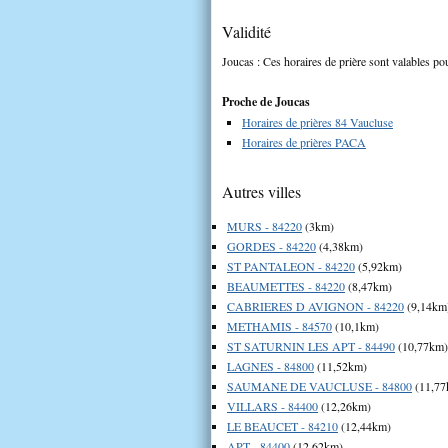
Validité
Joucas : Ces horaires de prière sont valables pou
Proche de Joucas
Horaires de prières 84 Vaucluse
Horaires de prières PACA
Autres villes
MURS - 84220
(3km)
GORDES - 84220
(4,38km)
ST PANTALEON - 84220
(5,92km)
BEAUMETTES - 84220
(8,47km)
CABRIERES D AVIGNON - 84220
(9,14km
METHAMIS - 84570
(10,1km)
ST SATURNIN LES APT - 84490
(10,77km)
LAGNES - 84800
(11,52km)
SAUMANE DE VAUCLUSE - 84800
(11,77
VILLARS - 84400
(12,26km)
LE BEAUCET - 84210
(12,44km)
APT - 84400
(12,62km)