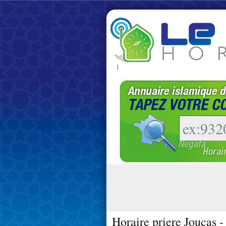
|
Horaire priere Joucas 