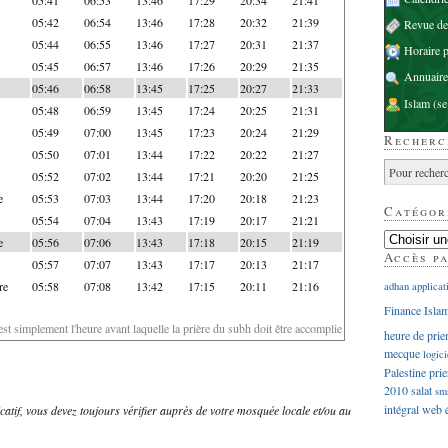
05:42
06:54
13:46
17:28
20:32
21:39
Revue d
05:44
06:55
13:46
17:27
20:31
21:37
Horaire p
05:45
06:57
13:46
17:26
20:29
21:35
Annuaire
05:46
06:58
13:45
17:25
20:27
21:33
Islam
(se
05:48
06:59
13:45
17:24
20:25
21:31
05:49
07:00
13:45
17:23
20:24
21:29
Recherc
05:50
07:01
13:44
17:22
20:22
21:27
05:52
07:02
13:44
17:21
20:20
21:25
e
05:53
07:03
13:44
17:20
20:18
21:23
Catégor
05:54
07:04
13:43
17:19
20:17
21:21
e
05:56
07:06
13:43
17:18
20:15
21:19
Accès p
05:57
07:07
13:43
17:17
20:13
21:17
re
05:58
07:08
13:42
17:15
20:11
21:16
adhan
applicat
Finance Isla
'est simplement l'heure avant laquelle la prière du subh doit être accomplie
heure de prie
mecque
logici
Palestine
prie
2010
salat
sm
intégral
web
dicatif, vous devez toujours vérifier auprès de votre mosquée locale et/ou au