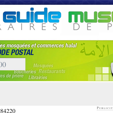
Publicit
- 84220