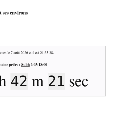
t ses environs
mes le
7 août 2026
et il est
21:35:39
.
haine prière :
Subh
à
03:18:00
h
m
sec
42
20