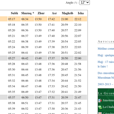
Angle
:
(?)
Subh
Shuruq *
Zhur
Asr
Maghrib
Isha
05:17
06:34
13:50
17:42
21:00
22:12
05:18
06:35
13:50
17:41
20:59
22:10
05:20
06:36
13:50
17:40
20:57
22:09
05:21
06:37
13:49
17:40
20:56
22:07
Article
05:22
06:38
13:49
17:39
20:54
22:05
05:24
06:39
13:49
17:38
20:53
22:03
Médine comme
05:25
06:41
13:49
17:38
20:51
22:02
Hajj : quelq
05:27
06:42
13:49
17:37
20:50
22:00
Hajj : 17 rai
05:28
06:43
13:48
17:36
20:48
21:58
le faire !
05:30
06:44
13:48
17:36
20:47
21:56
Des musulman
05:31
06:45
13:48
17:35
20:45
21:54
Musulman bl
05:32
06:46
13:48
17:34
20:44
21:52
2003-2013 – 
05:34
06:47
13:48
17:33
20:42
21:50
05:35
06:49
13:47
17:32
20:41
21:49
Le Guid
05:37
06:50
13:47
17:31
20:39
21:47
Sms4mus
05:38
06:51
13:47
17:31
20:37
21:45
La Citad
05:39
06:52
13:47
17:30
20:36
21:43
Calendri
05:41
06:53
13:46
17:29
20:34
21:41