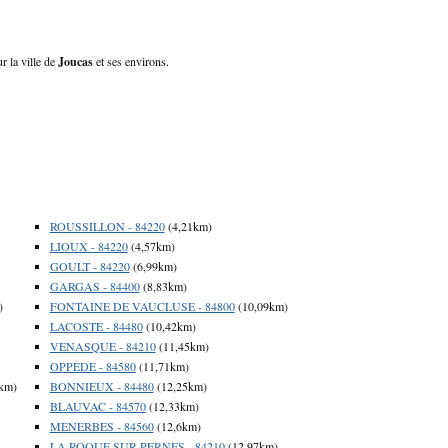
r la ville de
Joucas
et ses environs.
ROUSSILLON - 84220
(4,21km)
LIOUX - 84220
(4,57km)
GOULT - 84220
(6,99km)
GARGAS - 84400
(8,83km)
)
FONTAINE DE VAUCLUSE - 84800
(10,09km)
LACOSTE - 84480
(10,42km)
VENASQUE - 84210
(11,45km)
OPPEDE - 84580
(11,71km)
km)
BONNIEUX - 84480
(12,25km)
BLAUVAC - 84570
(12,33km)
MENERBES - 84560
(12,6km)
LA ROQUE SUR PERNES - 84210
(12,97km)