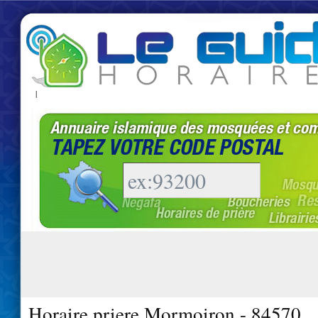
|
Horaire priere Mormoiron - 84570