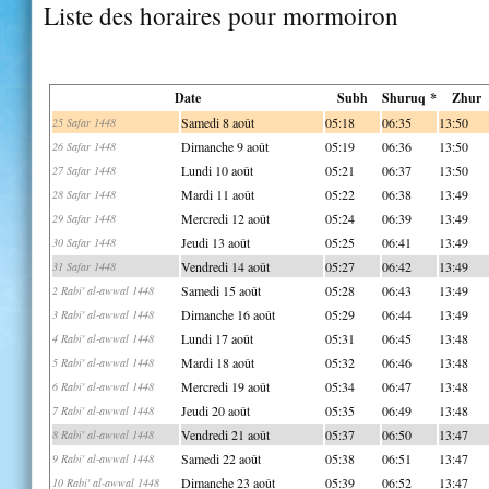
Liste des horaires pour mormoiron
Date
Subh
Shuruq *
Zhur
Samedi 8 août
05:18
06:35
13:50
25 Safar 1448
Dimanche 9 août
05:19
06:36
13:50
26 Safar 1448
Lundi 10 août
05:21
06:37
13:50
27 Safar 1448
Mardi 11 août
05:22
06:38
13:49
28 Safar 1448
Mercredi 12 août
05:24
06:39
13:49
29 Safar 1448
Jeudi 13 août
05:25
06:41
13:49
30 Safar 1448
Vendredi 14 août
05:27
06:42
13:49
31 Safar 1448
Samedi 15 août
05:28
06:43
13:49
2 Rabi' al-awwal 1448
Dimanche 16 août
05:29
06:44
13:49
3 Rabi' al-awwal 1448
Lundi 17 août
05:31
06:45
13:48
4 Rabi' al-awwal 1448
Mardi 18 août
05:32
06:46
13:48
5 Rabi' al-awwal 1448
Mercredi 19 août
05:34
06:47
13:48
6 Rabi' al-awwal 1448
Jeudi 20 août
05:35
06:49
13:48
7 Rabi' al-awwal 1448
Vendredi 21 août
05:37
06:50
13:47
8 Rabi' al-awwal 1448
Samedi 22 août
05:38
06:51
13:47
9 Rabi' al-awwal 1448
Dimanche 23 août
05:39
06:52
13:47
10 Rabi' al-awwal 1448