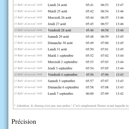
Lundi 24 août
05:41
06:53
13:47
11 Rabi' al-awwal 1448
Mardi 25 août
05:42
06:54
13:46
12 Rabi' al-awwal 1448
Mercredi 26 août
05:44
06:55
13:46
13 Rabi' al-awwal 1448
Jeudi 27 août
05:45
06:57
13:46
14 Rabi' al-awwal 1448
Vendredi 28 août
05:46
06:58
13:46
15 Rabi' al-awwal 1448
Samedi 29 août
05:48
06:59
13:45
16 Rabi' al-awwal 1448
Dimanche 30 août
05:49
07:00
13:45
17 Rabi' al-awwal 1448
Lundi 31 août
05:50
07:01
13:45
18 Rabi' al-awwal 1448
Mardi 1 septembre
05:52
07:02
13:44
19 Rabi' al-awwal 1448
Mercredi 2 septembre
05:53
07:03
13:44
20 Rabi' al-awwal 1448
Jeudi 3 septembre
05:54
07:05
13:44
21 Rabi' al-awwal 1448
Vendredi 4 septembre
05:56
07:06
13:43
22 Rabi' al-awwal 1448
Samedi 5 septembre
05:57
07:07
13:43
23 Rabi' al-awwal 1448
Dimanche 6 septembre
05:58
07:08
13:43
24 Rabi' al-awwal 1448
Lundi 7 septembre
06:00
07:09
13:42
25 Rabi' al-awwal 1448
* Attention, le shuruq n'est pas une prière ! C'est simplement l'heure avant laquelle l
Précision