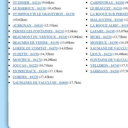
ST DIDIER - 84210
(9,04km)
CARPENTRAS - 84200
(9
LE BARROUX - 84330
(10,42km)
LE BEAUCET - 84210
(10
ST HIPPOLYTE LE GRAVEYRON - 84330
LA ROQUE SUR PERNES 
(10,62km)
MALAUCENE - 84340
(1
AUBIGNAN - 84810
(12,31km)
LA ROQUE ALRIC - 841
PERNES LES FONTAINES - 84210
(12,6km)
LAFARE - 84190
(13,67k
BEAUMONT DU VENTOUX - 84340
(13,06km)
MURS - 84220
(13,72km)
BEAUMES DE VENISE - 84190
(13,69km)
MONIEUX - 84390
(14,1
LORIOL DU COMTAT - 84870
(14,02km)
SAUMANE DE VAUCLUSE
SUZETTE - 84190
(14,32km)
LIOUX - 84220
(16,48km)
MONTEUX - 84170
(16,08km)
FONTAINE DE VAUCLUSE
JOUCAS - 84220
(16,71km)
VELLERON - 84740
(17,3
ENTRECHAUX - 84340
(17,13km)
SARRIANS - 84260
(17,5
GORDES - 84220
(17,42km)
SAUMANES DE VAUCLUSE - 84800
(17,7km)