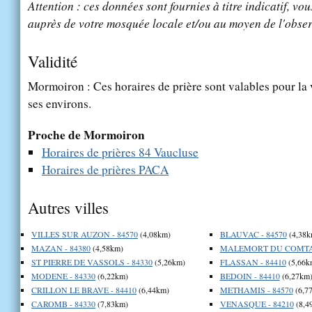
Attention : ces données sont fournies à titre indicatif, vou
auprès de votre mosquée locale et/ou au moyen de l'obser
Validité
Mormoiron : Ces horaires de prière sont valables pour la 
ses environs.
Proche de Mormoiron
Horaires de prières 84 Vaucluse
Horaires de prières PACA
Autres villes
VILLES SUR AUZON - 84570
(4,08km)
BLAUVAC - 84570
(4,38k
MAZAN - 84380
(4,58km)
MALEMORT DU COMTAT
ST PIERRE DE VASSOLS - 84330
(5,26km)
FLASSAN - 84410
(5,66k
MODENE - 84330
(6,22km)
BEDOIN - 84410
(6,27km
CRILLON LE BRAVE - 84410
(6,44km)
METHAMIS - 84570
(6,7
CAROMB - 84330
(7,83km)
VENASQUE - 84210
(8,4