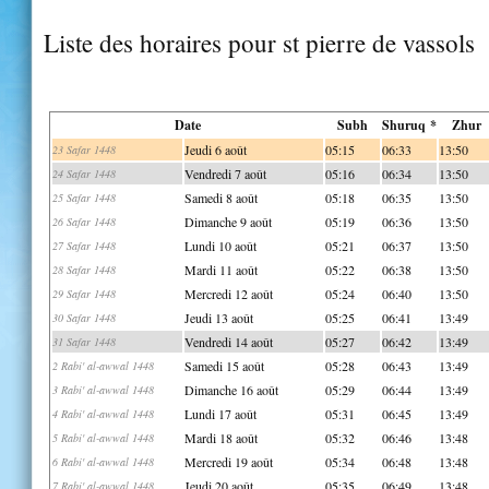
Liste des horaires pour st pierre de vassols
Date
Subh
Shuruq *
Zhur
Jeudi 6 août
05:15
06:33
13:50
23 Safar 1448
Vendredi 7 août
05:16
06:34
13:50
24 Safar 1448
Samedi 8 août
05:18
06:35
13:50
25 Safar 1448
Dimanche 9 août
05:19
06:36
13:50
26 Safar 1448
Lundi 10 août
05:21
06:37
13:50
27 Safar 1448
Mardi 11 août
05:22
06:38
13:50
28 Safar 1448
Mercredi 12 août
05:24
06:40
13:50
29 Safar 1448
Jeudi 13 août
05:25
06:41
13:49
30 Safar 1448
Vendredi 14 août
05:27
06:42
13:49
31 Safar 1448
Samedi 15 août
05:28
06:43
13:49
2 Rabi' al-awwal 1448
Dimanche 16 août
05:29
06:44
13:49
3 Rabi' al-awwal 1448
Lundi 17 août
05:31
06:45
13:49
4 Rabi' al-awwal 1448
Mardi 18 août
05:32
06:46
13:48
5 Rabi' al-awwal 1448
Mercredi 19 août
05:34
06:48
13:48
6 Rabi' al-awwal 1448
Jeudi 20 août
05:35
06:49
13:48
7 Rabi' al-awwal 1448