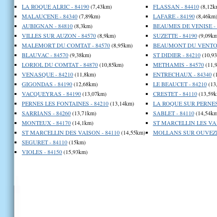
LA ROQUE ALRIC - 84190
(7,43km)
FLASSAN - 84410
(8,12k
MALAUCENE - 84340
(7,89km)
LAFARE - 84190
(8,46km
AUBIGNAN - 84810
(8,3km)
BEAUMES DE VENISE - 
VILLES SUR AUZON - 84570
(8,9km)
SUZETTE - 84190
(9,09km
MALEMORT DU COMTAT - 84570
(8,95km)
BEAUMONT DU VENTOU
BLAUVAC - 84570
(9,38km)
ST DIDIER - 84210
(10,9
LORIOL DU COMTAT - 84870
(10,85km)
METHAMIS - 84570
(11,
VENASQUE - 84210
(11,8km)
ENTRECHAUX - 84340
(
GIGONDAS - 84190
(12,68km)
LE BEAUCET - 84210
(13
VACQUEYRAS - 84190
(13,07km)
CRESTET - 84110
(13,59k
PERNES LES FONTAINES - 84210
(13,14km)
LA ROQUE SUR PERNES 
SARRIANS - 84260
(13,71km)
SABLET - 84110
(14,54km
MONTEUX - 84170
(14,1km)
ST MARCELLIN LES VAI
ST MARCELLIN DES VAISON - 84110
(14,55km)
MOLLANS SUR OUVEZE 
SEGURET - 84110
(15km)
VIOLES - 84150
(15,93km)