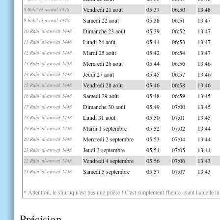
Vendredi 21 août
05:37
06:50
13:48
8 Rabi' al-awwal 1448
Samedi 22 août
05:38
06:51
13:47
9 Rabi' al-awwal 1448
Dimanche 23 août
05:39
06:52
13:47
10 Rabi' al-awwal 1448
Lundi 24 août
05:41
06:53
13:47
11 Rabi' al-awwal 1448
Mardi 25 août
05:42
06:54
13:47
12 Rabi' al-awwal 1448
Mercredi 26 août
05:44
06:56
13:46
13 Rabi' al-awwal 1448
Jeudi 27 août
05:45
06:57
13:46
14 Rabi' al-awwal 1448
Vendredi 28 août
05:46
06:58
13:46
15 Rabi' al-awwal 1448
Samedi 29 août
05:48
06:59
13:45
16 Rabi' al-awwal 1448
Dimanche 30 août
05:49
07:00
13:45
17 Rabi' al-awwal 1448
Lundi 31 août
05:50
07:01
13:45
18 Rabi' al-awwal 1448
Mardi 1 septembre
05:52
07:02
13:44
19 Rabi' al-awwal 1448
Mercredi 2 septembre
05:53
07:04
13:44
20 Rabi' al-awwal 1448
Jeudi 3 septembre
05:54
07:05
13:44
21 Rabi' al-awwal 1448
Vendredi 4 septembre
05:56
07:06
13:43
22 Rabi' al-awwal 1448
Samedi 5 septembre
05:57
07:07
13:43
23 Rabi' al-awwal 1448
* Attention, le shuruq n'est pas une prière ! C'est simplement l'heure avant laquelle l
Précision