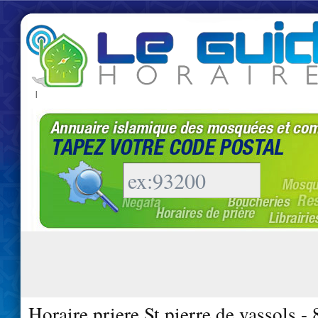
|
Horaire priere St pierre de vassols -