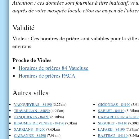
Attention : ces données sont fournies à titre indicatif, vou
auprès de votre mosquée locale et/ou au moyen de l'obser
Validité
Violes : Ces horaires de prière sont valables pour la ville
environs.
Proche de Violes
Horaires de prières 84 Vaucluse
Horaires de prières PACA
Autres villes
VACQUEYRAS - 84190
(3,27km)
GIGONDAS - 84190
(3,9
TRAVAILLAN - 84850
(4,94km)
SABLET - 84110
(5,28km)
JONQUIERES - 84150
(6,78km)
CAMARET SUR AIGUES 
BEAUMES DE VENISE - 84190
(7,3km)
SEGURET - 84110
(7,39k
SARRIANS - 84260
(7,65km)
LAFARE - 84190
(7,83km
CAIRANNE - 84290
(7,91km)
RASTEAU - 84110
(8,26k