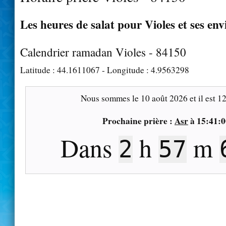
Les heures de salat pour Violes et ses env
Calendrier ramadan Violes - 84150
Latitude :
44.1611067
- Longitude :
4.9563298
Nous sommes le
10 août 2026
et il est
12
Prochaine prière :
Asr
à
15:41:0
Dans
h
m
2
57