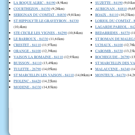
LA ROQUE ALRIC - 84190
(8,9km)
SUZETTE - 84190
(9,01km
COURTHEZON - 84350
(9,28km)
AUBIGNAN - 84810
(9,6
SERIGNAN DU COMTAT - 84830
(9,81km)
ROAIX - 84110
(10,23km)
ST HIPPOLYTE LE GRAVEYRON - 84330
LORIOL DU COMTAT - 8
(10,4km)
LAGARDE PAREOL - 84
STE CECILE LES VIGNES - 84290
(10,84km)
BEDARRIDES - 84370
(1
LE BARROUX - 84330
(11,61km)
ST ROMAN DE MALEGAR
CRESTET - 84110
(11,97km)
UCHAUX - 84100
(12,78
ORANGE - 84100
(12,39km)
CAROMB - 84330
(13,23
VAISON LA ROMAINE - 84110
(12,93km)
ROCHEGUDE - 26790
(13
BUISSON - 84110
(13,49km)
ST MARCELLIN DES VAI
TULETTE - 26790
(14,05km)
MALAUCENE - 84340
(1
ST MARCELLIN LES VAISON - 84110
(14,06km)
MONTEUX - 84170
(14,2
PIOLENC - 84420
(14,22km)
MODENE - 84330
(14,83km)