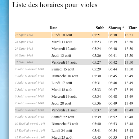
Liste des horaires pour violes
Date
Subh
Shuruq *
Zhur
Lundi 10 août
05:21
06:38
13:51
27 Safar 1448
Mardi 11 août
05:23
06:39
13:50
28 Safar 1448
Mercredi 12 août
05:24
06:40
13:50
29 Safar 1448
Jeudi 13 août
05:26
06:41
13:50
30 Safar 1448
Vendredi 14 août
05:27
06:42
13:50
31 Safar 1448
Samedi 15 août
05:29
06:44
13:50
2 Rabi' al-awwal 1448
Dimanche 16 août
05:30
06:45
13:49
3 Rabi' al-awwal 1448
Lundi 17 août
05:31
06:46
13:49
4 Rabi' al-awwal 1448
Mardi 18 août
05:33
06:47
13:49
5 Rabi' al-awwal 1448
Mercredi 19 août
05:34
06:48
13:49
6 Rabi' al-awwal 1448
Jeudi 20 août
05:36
06:49
13:49
7 Rabi' al-awwal 1448
Vendredi 21 août
05:37
06:50
13:48
8 Rabi' al-awwal 1448
Samedi 22 août
05:39
06:52
13:48
9 Rabi' al-awwal 1448
Dimanche 23 août
05:40
06:53
13:48
10 Rabi' al-awwal 1448
Lundi 24 août
05:41
06:54
13:48
11 Rabi' al-awwal 1448
Mardi 25 août
05:43
06:55
13:47
12 Rabi' al-awwal 1448