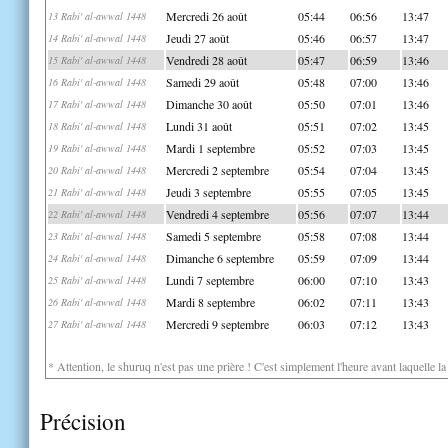
Mercredi 26 août
05:44
06:56
13:47
13 Rabi' al-awwal 1448
Jeudi 27 août
05:46
06:57
13:47
14 Rabi' al-awwal 1448
Vendredi 28 août
05:47
06:59
13:46
15 Rabi' al-awwal 1448
Samedi 29 août
05:48
07:00
13:46
16 Rabi' al-awwal 1448
Dimanche 30 août
05:50
07:01
13:46
17 Rabi' al-awwal 1448
Lundi 31 août
05:51
07:02
13:45
18 Rabi' al-awwal 1448
Mardi 1 septembre
05:52
07:03
13:45
19 Rabi' al-awwal 1448
Mercredi 2 septembre
05:54
07:04
13:45
20 Rabi' al-awwal 1448
Jeudi 3 septembre
05:55
07:05
13:45
21 Rabi' al-awwal 1448
Vendredi 4 septembre
05:56
07:07
13:44
22 Rabi' al-awwal 1448
Samedi 5 septembre
05:58
07:08
13:44
23 Rabi' al-awwal 1448
Dimanche 6 septembre
05:59
07:09
13:44
24 Rabi' al-awwal 1448
Lundi 7 septembre
06:00
07:10
13:43
25 Rabi' al-awwal 1448
Mardi 8 septembre
06:02
07:11
13:43
26 Rabi' al-awwal 1448
Mercredi 9 septembre
06:03
07:12
13:43
27 Rabi' al-awwal 1448
* Attention, le shuruq n'est pas une prière ! C'est simplement l'heure avant laquelle l
Précision