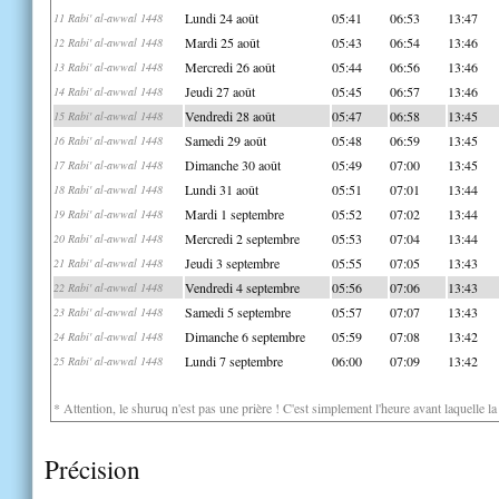
Lundi 24 août
05:41
06:53
13:47
11 Rabi' al-awwal 1448
Mardi 25 août
05:43
06:54
13:46
12 Rabi' al-awwal 1448
Mercredi 26 août
05:44
06:56
13:46
13 Rabi' al-awwal 1448
Jeudi 27 août
05:45
06:57
13:46
14 Rabi' al-awwal 1448
Vendredi 28 août
05:47
06:58
13:45
15 Rabi' al-awwal 1448
Samedi 29 août
05:48
06:59
13:45
16 Rabi' al-awwal 1448
Dimanche 30 août
05:49
07:00
13:45
17 Rabi' al-awwal 1448
Lundi 31 août
05:51
07:01
13:44
18 Rabi' al-awwal 1448
Mardi 1 septembre
05:52
07:02
13:44
19 Rabi' al-awwal 1448
Mercredi 2 septembre
05:53
07:04
13:44
20 Rabi' al-awwal 1448
Jeudi 3 septembre
05:55
07:05
13:43
21 Rabi' al-awwal 1448
Vendredi 4 septembre
05:56
07:06
13:43
22 Rabi' al-awwal 1448
Samedi 5 septembre
05:57
07:07
13:43
23 Rabi' al-awwal 1448
Dimanche 6 septembre
05:59
07:08
13:42
24 Rabi' al-awwal 1448
Lundi 7 septembre
06:00
07:09
13:42
25 Rabi' al-awwal 1448
* Attention, le shuruq n'est pas une prière ! C'est simplement l'heure avant laquelle l
Précision