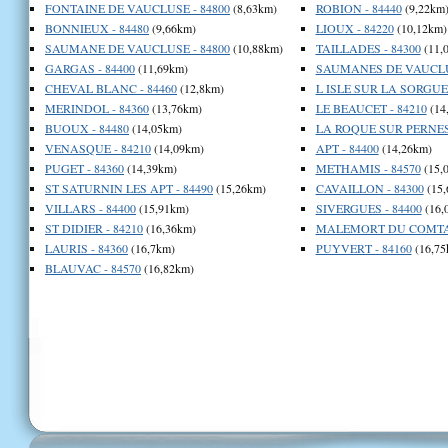
FONTAINE DE VAUCLUSE - 84800
(8,63km)
ROBION - 84440
(9,22km
BONNIEUX - 84480
(9,66km)
LIOUX - 84220
(10,12km)
SAUMANE DE VAUCLUSE - 84800
(10,88km)
TAILLADES - 84300
(11,
GARGAS - 84400
(11,69km)
SAUMANES DE VAUCLUS
CHEVAL BLANC - 84460
(12,8km)
L ISLE SUR LA SORGUE 
MERINDOL - 84360
(13,76km)
LE BEAUCET - 84210
(14
BUOUX - 84480
(14,05km)
LA ROQUE SUR PERNES 
VENASQUE - 84210
(14,09km)
APT - 84400
(14,26km)
PUGET - 84360
(14,39km)
METHAMIS - 84570
(15,
ST SATURNIN LES APT - 84490
(15,26km)
CAVAILLON - 84300
(15,
VILLARS - 84400
(15,91km)
SIVERGUES - 84400
(16,
ST DIDIER - 84210
(16,36km)
MALEMORT DU COMTAT
LAURIS - 84360
(16,7km)
PUYVERT - 84160
(16,75
BLAUVAC - 84570
(16,82km)