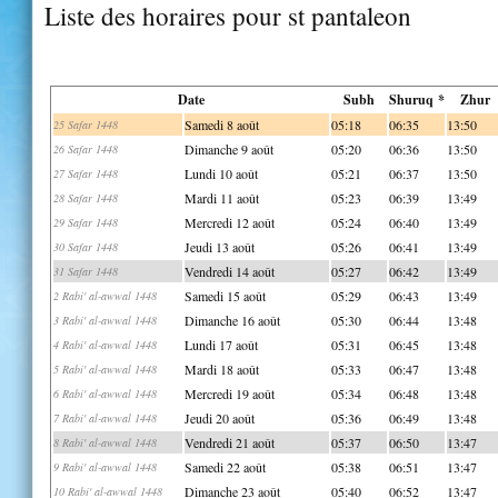
Liste des horaires pour st pantaleon
Date
Subh
Shuruq *
Zhur
Samedi 8 août
05:18
06:35
13:50
25 Safar 1448
Dimanche 9 août
05:20
06:36
13:50
26 Safar 1448
Lundi 10 août
05:21
06:37
13:50
27 Safar 1448
Mardi 11 août
05:23
06:39
13:49
28 Safar 1448
Mercredi 12 août
05:24
06:40
13:49
29 Safar 1448
Jeudi 13 août
05:26
06:41
13:49
30 Safar 1448
Vendredi 14 août
05:27
06:42
13:49
31 Safar 1448
Samedi 15 août
05:29
06:43
13:49
2 Rabi' al-awwal 1448
Dimanche 16 août
05:30
06:44
13:48
3 Rabi' al-awwal 1448
Lundi 17 août
05:31
06:45
13:48
4 Rabi' al-awwal 1448
Mardi 18 août
05:33
06:47
13:48
5 Rabi' al-awwal 1448
Mercredi 19 août
05:34
06:48
13:48
6 Rabi' al-awwal 1448
Jeudi 20 août
05:36
06:49
13:48
7 Rabi' al-awwal 1448
Vendredi 21 août
05:37
06:50
13:47
8 Rabi' al-awwal 1448
Samedi 22 août
05:38
06:51
13:47
9 Rabi' al-awwal 1448
Dimanche 23 août
05:40
06:52
13:47
10 Rabi' al-awwal 1448