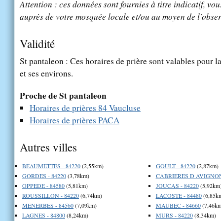
Attention : ces données sont fournies à titre indicatif, vou
auprès de votre mosquée locale et/ou au moyen de l'obser
Validité
St pantaleon : Ces horaires de prière sont valables pour la
et ses environs.
Proche de St pantaleon
Horaires de prières 84 Vaucluse
Horaires de prières PACA
Autres villes
BEAUMETTES - 84220
(2,55km)
GOULT - 84220
(2,87km)
GORDES - 84220
(3,78km)
CABRIERES D AVIGNON 
OPPEDE - 84580
(5,81km)
JOUCAS - 84220
(5,92km
ROUSSILLON - 84220
(6,74km)
LACOSTE - 84480
(6,85k
MENERBES - 84560
(7,09km)
MAUBEC - 84660
(7,46km
LAGNES - 84800
(8,24km)
MURS - 84220
(8,34km)