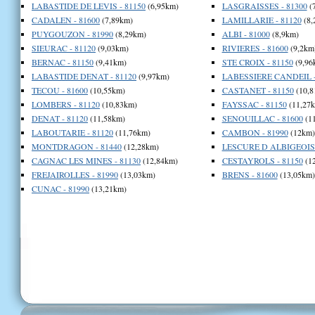
LABASTIDE DE LEVIS - 81150
(6,95km)
LASGRAISSES - 81300
(
CADALEN - 81600
(7,89km)
LAMILLARIE - 81120
(8,
PUYGOUZON - 81990
(8,29km)
ALBI - 81000
(8,9km)
SIEURAC - 81120
(9,03km)
RIVIERES - 81600
(9,2km
BERNAC - 81150
(9,41km)
STE CROIX - 81150
(9,96
LABASTIDE DENAT - 81120
(9,97km)
LABESSIERE CANDEIL -
TECOU - 81600
(10,55km)
CASTANET - 81150
(10,8
LOMBERS - 81120
(10,83km)
FAYSSAC - 81150
(11,27
DENAT - 81120
(11,58km)
SENOUILLAC - 81600
(1
LABOUTARIE - 81120
(11,76km)
CAMBON - 81990
(12km)
MONTDRAGON - 81440
(12,28km)
LESCURE D ALBIGEOIS 
CAGNAC LES MINES - 81130
(12,84km)
CESTAYROLS - 81150
(1
FREJAIROLLES - 81990
(13,03km)
BRENS - 81600
(13,05km)
CUNAC - 81990
(13,21km)