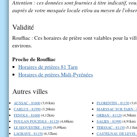
Attention : ces données sont fournies à titre indicatif, vou
auprès de votre mosquée locale et/ou au moyen de l'obser
Validité
Rouffiac : Ces horaires de prière sont valables pour la vil
environs.
Proche de Rouffiac
Horaires de prières 81 Tarn
Horaires de prières Midi-Pyrénées
Autres villes
AUSSAC - 81600
(3,01km)
FLORENTIN - 81150
(3,0
CARLUS - 81990
(3,26km)
MARSSAC SUR TARN - 
FENOLS - 81600
(4,12km)
ORBAN - 81120
(4,56km)
POULAN POUZOLS - 81120
(4,68km)
SALIES - 81990
(4,91km)
LE SEQUESTRE - 81990
(5,09km)
TERSSAC - 81150
(5,11k
LAGRAVE - 81150
(6,32km)
CASTELNAU DE LEVIS -