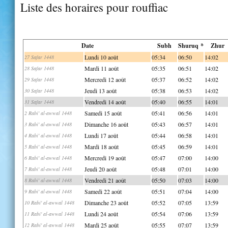
Liste des horaires pour rouffiac
Date
Subh
Shuruq *
Zhur
Lundi 10 août
05:34
06:50
14:02
27 Safar 1448
Mardi 11 août
05:35
06:51
14:02
28 Safar 1448
Mercredi 12 août
05:37
06:52
14:02
29 Safar 1448
Jeudi 13 août
05:38
06:53
14:02
30 Safar 1448
Vendredi 14 août
05:40
06:55
14:01
31 Safar 1448
Samedi 15 août
05:41
06:56
14:01
2 Rabi' al-awwal 1448
Dimanche 16 août
05:43
06:57
14:01
3 Rabi' al-awwal 1448
Lundi 17 août
05:44
06:58
14:01
4 Rabi' al-awwal 1448
Mardi 18 août
05:45
06:59
14:01
5 Rabi' al-awwal 1448
Mercredi 19 août
05:47
07:00
14:00
6 Rabi' al-awwal 1448
Jeudi 20 août
05:48
07:01
14:00
7 Rabi' al-awwal 1448
Vendredi 21 août
05:50
07:03
14:00
8 Rabi' al-awwal 1448
Samedi 22 août
05:51
07:04
14:00
9 Rabi' al-awwal 1448
Dimanche 23 août
05:52
07:05
13:59
10 Rabi' al-awwal 1448
Lundi 24 août
05:54
07:06
13:59
11 Rabi' al-awwal 1448
Mardi 25 août
05:55
07:07
13:59
12 Rabi' al-awwal 1448