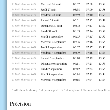
Mercredi 26 août
05:57
07:08
13:59
13 Rabi' al-awwal 1448
Jeudi 27 août
05:58
07:09
13:58
14 Rabi' al-awwal 1448
Vendredi 28 août
05:59
07:10
13:58
15 Rabi' al-awwal 1448
Samedi 29 août
06:01
07:12
13:58
16 Rabi' al-awwal 1448
Dimanche 30 août
06:02
07:13
13:57
17 Rabi' al-awwal 1448
Lundi 31 août
06:03
07:14
13:57
18 Rabi' al-awwal 1448
Mardi 1 septembre
06:05
07:15
13:57
19 Rabi' al-awwal 1448
Mercredi 2 septembre
06:06
07:16
13:56
20 Rabi' al-awwal 1448
Jeudi 3 septembre
06:07
07:17
13:56
21 Rabi' al-awwal 1448
Vendredi 4 septembre
06:09
07:18
13:56
22 Rabi' al-awwal 1448
Samedi 5 septembre
06:10
07:19
13:55
23 Rabi' al-awwal 1448
Dimanche 6 septembre
06:11
07:21
13:55
24 Rabi' al-awwal 1448
Lundi 7 septembre
06:12
07:22
13:55
25 Rabi' al-awwal 1448
Mardi 8 septembre
06:14
07:23
13:54
26 Rabi' al-awwal 1448
Mercredi 9 septembre
06:15
07:24
13:54
27 Rabi' al-awwal 1448
* Attention, le shuruq n'est pas une prière ! C'est simplement l'heure avant laquelle l
Précision