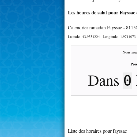
Les heures de salat pour Fayssac 
Calendrier ramadan Fayssac - 8115
Latitude :
43.9551224
- Longitude :
1.9714073
Nous som
Proc
Dans
0
Liste des horaires pour fayssac