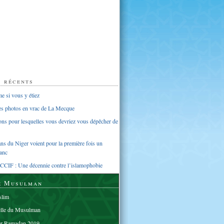
s récents
 si vous y étiez
ues photos en vrac de La Mecque
sons pour lesquelles vous devriez vous dépêcher de
s du Niger voient pour la première fois un
anc
CCIF : Une décennie contre l’islamophobie
e Musulman
lim
elle du Musulman
er Ramadan 2019