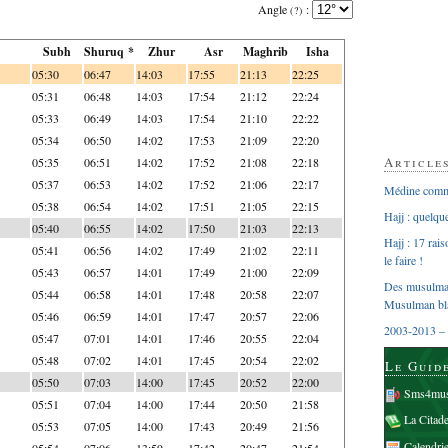
Angle
:
(?)
Subh
Shuruq *
Zhur
Asr
Maghrib
Isha
05:30
06:47
14:03
17:55
21:13
22:25
05:31
06:48
14:03
17:54
21:12
22:24
05:33
06:49
14:03
17:54
21:10
22:22
05:34
06:50
14:02
17:53
21:09
22:20
Article
05:35
06:51
14:02
17:52
21:08
22:18
05:37
06:53
14:02
17:52
21:06
22:17
Médine comme
05:38
06:54
14:02
17:51
21:05
22:15
Hajj : quelq
05:40
06:55
14:02
17:50
21:03
22:13
Hajj : 17 rai
05:41
06:56
14:02
17:49
21:02
22:11
le faire !
05:43
06:57
14:01
17:49
21:00
22:09
Des musulman
05:44
06:58
14:01
17:48
20:58
22:07
Musulman bl
05:46
06:59
14:01
17:47
20:57
22:06
2003-2013 – 
05:47
07:01
14:01
17:46
20:55
22:04
05:48
07:02
14:01
17:45
20:54
22:02
Le Guid
05:50
07:03
14:00
17:45
20:52
22:00
Sms4mus
05:51
07:04
14:00
17:44
20:50
21:58
La Citad
05:53
07:05
14:00
17:43
20:49
21:56
Calendri
05:54
07:06
13:59
17:42
20:47
21:54