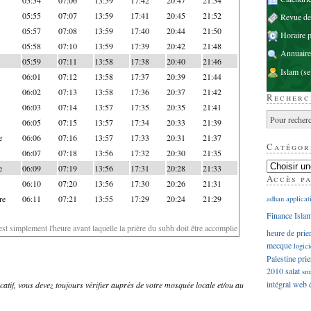
05:55
07:07
13:59
17:41
20:45
21:52
Revue d
05:57
07:08
13:59
17:40
20:44
21:50
Horaire p
05:58
07:10
13:59
17:39
20:42
21:48
Annuaire
05:59
07:11
13:58
17:38
20:40
21:46
Islam
(se
06:01
07:12
13:58
17:37
20:39
21:44
06:02
07:13
13:58
17:36
20:37
21:42
Recherc
06:03
07:14
13:57
17:35
20:35
21:41
06:05
07:15
13:57
17:34
20:33
21:39
e
06:06
07:16
13:57
17:33
20:31
21:37
Catégor
06:07
07:18
13:56
17:32
20:30
21:35
e
06:09
07:19
13:56
17:31
20:28
21:33
Accès p
06:10
07:20
13:56
17:30
20:26
21:31
re
06:11
07:21
13:55
17:29
20:24
21:29
adhan
applicat
Finance Isla
'est simplement l'heure avant laquelle la prière du subh doit être accomplie
heure de prie
mecque
logici
Palestine
prie
2010
salat
sm
intégral
web
dicatif, vous devez toujours vérifier auprès de votre mosquée locale et/ou au