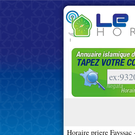
|
Horaire priere Fayssac