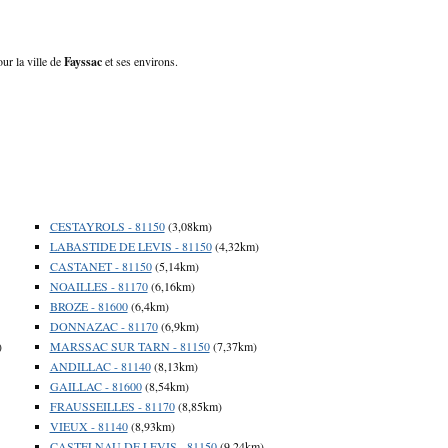
ur la ville de
Fayssac
et ses environs.
CESTAYROLS - 81150
(3,08km)
LABASTIDE DE LEVIS - 81150
(4,32km)
CASTANET - 81150
(5,14km)
NOAILLES - 81170
(6,16km)
BROZE - 81600
(6,4km)
DONNAZAC - 81170
(6,9km)
)
MARSSAC SUR TARN - 81150
(7,37km)
ANDILLAC - 81140
(8,13km)
GAILLAC - 81600
(8,54km)
FRAUSSEILLES - 81170
(8,85km)
VIEUX - 81140
(8,93km)
CASTELNAU DE LEVIS - 81150
(9,24km)