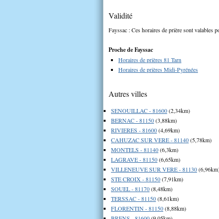
Validité
Fayssac : Ces horaires de prière sont valables po
Proche de Fayssac
Horaires de prières 81 Tarn
Horaires de prières Midi-Pyrénées
Autres villes
SENOUILLAC - 81600
(2,34km)
BERNAC - 81150
(3,88km)
RIVIERES - 81600
(4,69km)
CAHUZAC SUR VERE - 81140
(5,78km)
MONTELS - 81140
(6,3km)
LAGRAVE - 81150
(6,65km)
VILLENEUVE SUR VERE - 81130
(6,96km
STE CROIX - 81150
(7,91km)
SOUEL - 81170
(8,48km)
TERSSAC - 81150
(8,61km)
FLORENTIN - 81150
(8,88km)
BRENS - 81600
(9,05km)