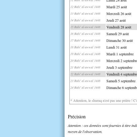
Mardi 25 août
12 Rabi' al-awwal 1448
Mercredi 26 août
13 Rabi' al-awwal 1448
Jeudi 27 août
14 Rabi' al-awwal 1448
Vendredi 28 août
15 Rabi' al-awwal 1448
Samedi 29 août
16 Rabi' al-awwal 1448
Dimanche 30 août
17 Rabi' al-awwal 1448
Lundi 31 août
18 Rabi' al-awwal 1448
Mardi 1 septembre
19 Rabi' al-awwal 1448
Mercredi 2 septembr
20 Rabi' al-awwal 1448
Jeudi 3 septembre
21 Rabi' al-awwal 1448
Vendredi 4 septembr
22 Rabi' al-awwal 1448
Samedi 5 septembre
23 Rabi' al-awwal 1448
Dimanche 6 septemb
24 Rabi' al-awwal 1448
* Attention, le shuruq n'est pas une prière ! C
Précision
Attention : ces données sont fournies à titre in
moyen de l'observation.