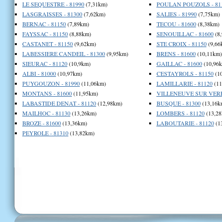
LE SEQUESTRE - 81990
(7,31km)
POULAN POUZOLS - 81
LASGRAISSES - 81300
(7,62km)
SALIES - 81990
(7,75km)
BERNAC - 81150
(7,89km)
TECOU - 81600
(8,38km)
FAYSSAC - 81150
(8,88km)
SENOUILLAC - 81600
(8
CASTANET - 81150
(9,62km)
STE CROIX - 81150
(9,66
LABESSIERE CANDEIL - 81300
(9,95km)
BRENS - 81600
(10,11km)
SIEURAC - 81120
(10,9km)
GAILLAC - 81600
(10,96
ALBI - 81000
(10,97km)
CESTAYROLS - 81150
(1
PUYGOUZON - 81990
(11,06km)
LAMILLARIE - 81120
(11
MONTANS - 81600
(11,95km)
VILLENEUVE SUR VERE 
LABASTIDE DENAT - 81120
(12,98km)
BUSQUE - 81300
(13,16k
MAILHOC - 81130
(13,26km)
LOMBERS - 81120
(13,28
BROZE - 81600
(13,36km)
LABOUTARIE - 81120
(1
PEYROLE - 81310
(13,82km)