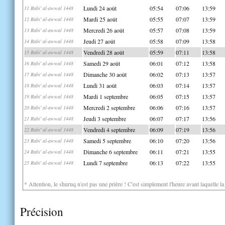
Lundi 24 août
05:54
07:06
13:59
11 Rabi' al-awwal 1448
Mardi 25 août
05:55
07:07
13:59
12 Rabi' al-awwal 1448
Mercredi 26 août
05:57
07:08
13:59
13 Rabi' al-awwal 1448
Jeudi 27 août
05:58
07:09
13:58
14 Rabi' al-awwal 1448
Vendredi 28 août
05:59
07:11
13:58
15 Rabi' al-awwal 1448
Samedi 29 août
06:01
07:12
13:58
16 Rabi' al-awwal 1448
Dimanche 30 août
06:02
07:13
13:57
17 Rabi' al-awwal 1448
Lundi 31 août
06:03
07:14
13:57
18 Rabi' al-awwal 1448
Mardi 1 septembre
06:05
07:15
13:57
19 Rabi' al-awwal 1448
Mercredi 2 septembre
06:06
07:16
13:57
20 Rabi' al-awwal 1448
Jeudi 3 septembre
06:07
07:17
13:56
21 Rabi' al-awwal 1448
Vendredi 4 septembre
06:09
07:19
13:56
22 Rabi' al-awwal 1448
Samedi 5 septembre
06:10
07:20
13:56
23 Rabi' al-awwal 1448
Dimanche 6 septembre
06:11
07:21
13:55
24 Rabi' al-awwal 1448
Lundi 7 septembre
06:13
07:22
13:55
25 Rabi' al-awwal 1448
* Attention, le shuruq n'est pas une prière ! C'est simplement l'heure avant laquelle l
Précision