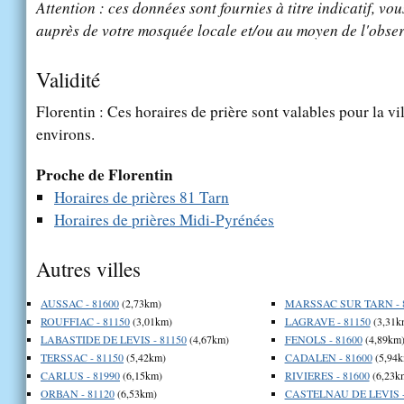
Attention : ces données sont fournies à titre indicatif, vou
auprès de votre mosquée locale et/ou au moyen de l'obser
Validité
Florentin : Ces horaires de prière sont valables pour la vi
environs.
Proche de Florentin
Horaires de prières 81 Tarn
Horaires de prières Midi-Pyrénées
Autres villes
AUSSAC - 81600
(2,73km)
MARSSAC SUR TARN - 
ROUFFIAC - 81150
(3,01km)
LAGRAVE - 81150
(3,31k
LABASTIDE DE LEVIS - 81150
(4,67km)
FENOLS - 81600
(4,89km
TERSSAC - 81150
(5,42km)
CADALEN - 81600
(5,94k
CARLUS - 81990
(6,15km)
RIVIERES - 81600
(6,23k
ORBAN - 81120
(6,53km)
CASTELNAU DE LEVIS -