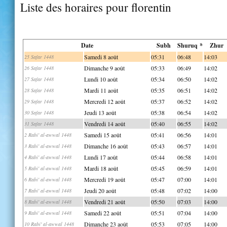
Liste des horaires pour florentin
Date
Subh
Shuruq *
Zhur
Samedi 8 août
05:31
06:48
14:03
25 Safar 1448
Dimanche 9 août
05:33
06:49
14:02
26 Safar 1448
Lundi 10 août
05:34
06:50
14:02
27 Safar 1448
Mardi 11 août
05:35
06:51
14:02
28 Safar 1448
Mercredi 12 août
05:37
06:52
14:02
29 Safar 1448
Jeudi 13 août
05:38
06:54
14:02
30 Safar 1448
Vendredi 14 août
05:40
06:55
14:02
31 Safar 1448
Samedi 15 août
05:41
06:56
14:01
2 Rabi' al-awwal 1448
Dimanche 16 août
05:43
06:57
14:01
3 Rabi' al-awwal 1448
Lundi 17 août
05:44
06:58
14:01
4 Rabi' al-awwal 1448
Mardi 18 août
05:45
06:59
14:01
5 Rabi' al-awwal 1448
Mercredi 19 août
05:47
07:00
14:01
6 Rabi' al-awwal 1448
Jeudi 20 août
05:48
07:02
14:00
7 Rabi' al-awwal 1448
Vendredi 21 août
05:50
07:03
14:00
8 Rabi' al-awwal 1448
Samedi 22 août
05:51
07:04
14:00
9 Rabi' al-awwal 1448
Dimanche 23 août
05:53
07:05
14:00
10 Rabi' al-awwal 1448