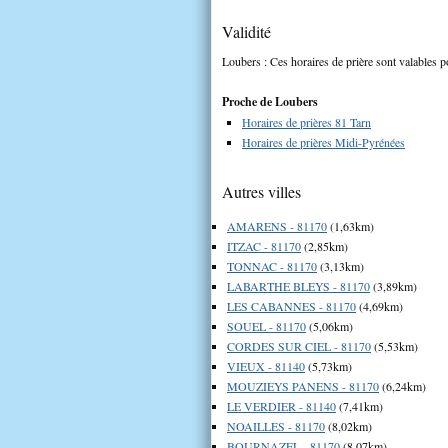
Validité
Loubers : Ces horaires de prière sont valables p
Proche de Loubers
Horaires de prières 81 Tarn
Horaires de prières Midi-Pyrénées
Autres villes
AMARENS - 81170
(1,63km)
ITZAC - 81170
(2,85km)
TONNAC - 81170
(3,13km)
LABARTHE BLEYS - 81170
(3,89km)
LES CABANNES - 81170
(4,69km)
SOUEL - 81170
(5,06km)
CORDES SUR CIEL - 81170
(5,53km)
VIEUX - 81140
(5,73km)
MOUZIEYS PANENS - 81170
(6,24km)
LE VERDIER - 81140
(7,41km)
NOAILLES - 81170
(8,02km)
BOURNAZEL - 81170
(8,07km)