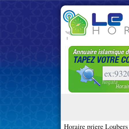
|
Horaire priere Loubers