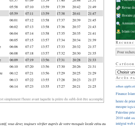
05:58
07:10
13:59
17:39
20:42
21:49
Revue d
05:59
07:11
13:59
17:38
20:41
21:47
Horaire p
06:01
07:12
13:58
17:37
20:39
21:45
Annuaire
06:02
07:13
13:58
17:36
20:37
21:43
Islam
(se
06:04
07:14
13:58
17:35
20:35
21:41
06:05
07:15
13:57
17:34
20:34
21:39
Recherc
e
06:06
07:17
13:57
17:33
20:32
21:37
06:08
07:18
13:57
17:32
20:30
21:35
e
06:09
07:19
13:56
17:31
20:28
21:33
Catégor
06:10
07:20
13:56
17:30
20:26
21:31
re
06:12
07:21
13:56
17:29
20:25
21:29
Accès p
06:13
07:22
13:55
17:28
20:23
21:27
06:14
07:23
13:55
17:27
20:21
21:25
adhan
applicat
Finance Isla
'est simplement l'heure avant laquelle la prière du subh doit être accomplie
heure de prie
mecque
logici
Palestine
prie
2010
salat
sm
intégral
web
dicatif, vous devez toujours vérifier auprès de votre mosquée locale et/ou au