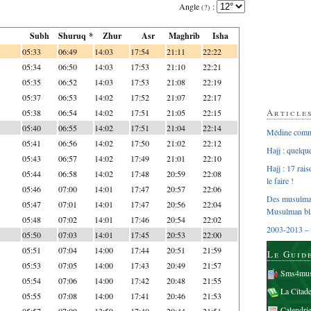
Angle
:
(?)
Subh
Shuruq *
Zhur
Asr
Maghrib
Isha
05:33
06:49
14:03
17:54
21:11
22:22
05:34
06:50
14:03
17:53
21:10
22:21
05:35
06:52
14:03
17:53
21:08
22:19
05:37
06:53
14:02
17:52
21:07
22:17
Article
05:38
06:54
14:02
17:51
21:05
22:15
05:40
06:55
14:02
17:51
21:04
22:14
Médine comme
05:41
06:56
14:02
17:50
21:02
22:12
Hajj : quelq
05:43
06:57
14:02
17:49
21:01
22:10
Hajj : 17 rai
05:44
06:58
14:02
17:48
20:59
22:08
le faire !
05:46
07:00
14:01
17:47
20:57
22:06
Des musulman
05:47
07:01
14:01
17:47
20:56
22:04
Musulman bl
05:48
07:02
14:01
17:46
20:54
22:02
2003-2013 – 
05:50
07:03
14:01
17:45
20:53
22:00
05:51
07:04
14:00
17:44
20:51
21:59
Le Guid
05:53
07:05
14:00
17:43
20:49
21:57
Sms4mus
05:54
07:06
14:00
17:42
20:48
21:55
La Citad
05:55
07:08
14:00
17:41
20:46
21:53
Calendri
05:57
07:09
13:59
17:40
20:44
21:51