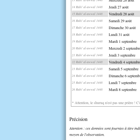
Jeudi 27 août
14 Rabi' al-awwal 1448
Vendredi 28 août
15 Rabi' al-awwal 1448
Samedi 29 août
16 Rabi' al-awwal 1448
Dimanche 30 août
17 Rabi' al-awwal 1448
Lundi 31 août
18 Rabi' al-awwal 1448
Mardi 1 septembre
19 Rabi' al-awwal 1448
Mercredi 2 septembr
20 Rabi' al-awwal 1448
Jeudi 3 septembre
21 Rabi' al-awwal 1448
Vendredi 4 septembr
22 Rabi' al-awwal 1448
Samedi 5 septembre
23 Rabi' al-awwal 1448
Dimanche 6 septemb
24 Rabi' al-awwal 1448
Lundi 7 septembre
25 Rabi' al-awwal 1448
Mardi 8 septembre
26 Rabi' al-awwal 1448
* Attention, le shuruq n'est pas une prière ! C
Précision
Attention : ces données sont fournies à titre in
moyen de l'observation.