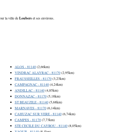
our la ville de
Loubers
et ses environs.
ALOS - 81140
(2,66km)
VINDRAC ALAYRAC - 81170
(2,95km)
FRAUSSEILLES - 81170
(3,23km)
CAMPAGNAC - 81140
(4,24km)
ANDILLAC - 81140
(4,85km)
DONNAZAC - 81170
(5,18km)
ST BEAUZILE - 81140
(5,68km)
MARNAVES - 81170
(6,14km)
CAHUZAC SUR VERE - 81140
(6,74km)
CAMPES - 81170
(7,73km)
STE CECILE DU CAYROU - 81140
(8,05km)
VAOUR - 81140
(8,1km)