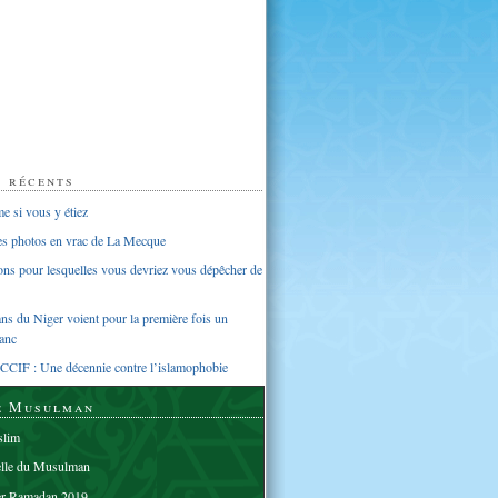
s récents
 si vous y étiez
ues photos en vrac de La Mecque
sons pour lesquelles vous devriez vous dépêcher de
s du Niger voient pour la première fois un
anc
CCIF : Une décennie contre l’islamophobie
e Musulman
lim
elle du Musulman
er Ramadan 2019