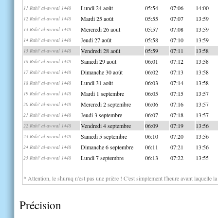
Lundi 24 août
05:54
07:06
14:00
11 Rabi' al-awwal 1448
Mardi 25 août
05:55
07:07
13:59
12 Rabi' al-awwal 1448
Mercredi 26 août
05:57
07:08
13:59
13 Rabi' al-awwal 1448
Jeudi 27 août
05:58
07:10
13:59
14 Rabi' al-awwal 1448
Vendredi 28 août
05:59
07:11
13:58
15 Rabi' al-awwal 1448
Samedi 29 août
06:01
07:12
13:58
16 Rabi' al-awwal 1448
Dimanche 30 août
06:02
07:13
13:58
17 Rabi' al-awwal 1448
Lundi 31 août
06:03
07:14
13:58
18 Rabi' al-awwal 1448
Mardi 1 septembre
06:05
07:15
13:57
19 Rabi' al-awwal 1448
Mercredi 2 septembre
06:06
07:16
13:57
20 Rabi' al-awwal 1448
Jeudi 3 septembre
06:07
07:18
13:57
21 Rabi' al-awwal 1448
Vendredi 4 septembre
06:09
07:19
13:56
22 Rabi' al-awwal 1448
Samedi 5 septembre
06:10
07:20
13:56
23 Rabi' al-awwal 1448
Dimanche 6 septembre
06:11
07:21
13:56
24 Rabi' al-awwal 1448
Lundi 7 septembre
06:13
07:22
13:55
25 Rabi' al-awwal 1448
* Attention, le shuruq n'est pas une prière ! C'est simplement l'heure avant laquelle l
Précision