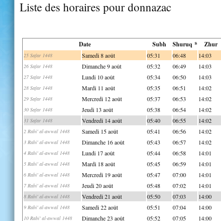
Liste des horaires pour donnazac
Date
Subh
Shuruq *
Zhur
Samedi 8 août
05:31
06:48
14:03
25 Safar 1448
Dimanche 9 août
05:32
06:49
14:03
26 Safar 1448
Lundi 10 août
05:34
06:50
14:03
27 Safar 1448
Mardi 11 août
05:35
06:51
14:02
28 Safar 1448
Mercredi 12 août
05:37
06:53
14:02
29 Safar 1448
Jeudi 13 août
05:38
06:54
14:02
30 Safar 1448
Vendredi 14 août
05:40
06:55
14:02
31 Safar 1448
Samedi 15 août
05:41
06:56
14:02
2 Rabi' al-awwal 1448
Dimanche 16 août
05:43
06:57
14:02
3 Rabi' al-awwal 1448
Lundi 17 août
05:44
06:58
14:01
4 Rabi' al-awwal 1448
Mardi 18 août
05:45
06:59
14:01
5 Rabi' al-awwal 1448
Mercredi 19 août
05:47
07:00
14:01
6 Rabi' al-awwal 1448
Jeudi 20 août
05:48
07:02
14:01
7 Rabi' al-awwal 1448
Vendredi 21 août
05:50
07:03
14:00
8 Rabi' al-awwal 1448
Samedi 22 août
05:51
07:04
14:00
9 Rabi' al-awwal 1448
Dimanche 23 août
05:52
07:05
14:00
10 Rabi' al-awwal 1448