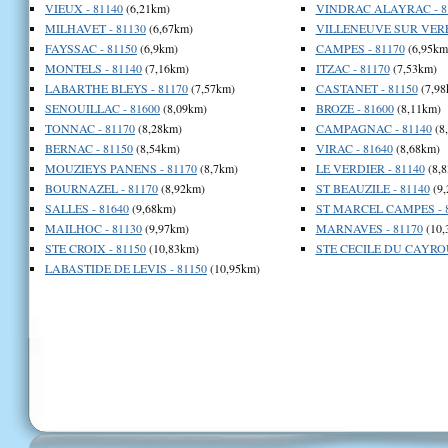
VIEUX - 81140
(6,21km)
VINDRAC ALAYRAC - 8
MILHAVET - 81130
(6,67km)
VILLENEUVE SUR VERE 
FAYSSAC - 81150
(6,9km)
CAMPES - 81170
(6,95km
MONTELS - 81140
(7,16km)
ITZAC - 81170
(7,53km)
LABARTHE BLEYS - 81170
(7,57km)
CASTANET - 81150
(7,98
SENOUILLAC - 81600
(8,09km)
BROZE - 81600
(8,11km)
TONNAC - 81170
(8,28km)
CAMPAGNAC - 81140
(8
BERNAC - 81150
(8,54km)
VIRAC - 81640
(8,68km)
MOUZIEYS PANENS - 81170
(8,7km)
LE VERDIER - 81140
(8,
BOURNAZEL - 81170
(8,92km)
ST BEAUZILE - 81140
(9,
SALLES - 81640
(9,68km)
ST MARCEL CAMPES - 
MAILHOC - 81130
(9,97km)
MARNAVES - 81170
(10,
STE CROIX - 81150
(10,83km)
STE CECILE DU CAYROU
LABASTIDE DE LEVIS - 81150
(10,95km)