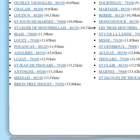
OUZILLY VIGNOLLES - 86330
(9,05km)
TOURTENAY - 79100
(9,
CHALAIS - 86200
(9,83km)
MARTAIZE - 86330
(10,0
LOUDUN - 86200
(10,13km)
BERRIE - 86120
(10,38km
ST JOUIN DE MARNES - 79600
(10,49km)
MONCONTOUR - 86330
ST LEGER DE MONTBRILLAIS - 86120
(10,74km)
LES TROIS MOUTIERS - 
IRAIS - 79600
(11,38km)
ST CYR LA LANDE - 791
LOUZY - 79100
(11,65km)
MISSE - 79100
(11,83km)
POUANCAY - 86120
(11,91km)
ST GENEROUX - 79600
(
ANGLIERS - 86330
(12,62km)
AULNAY - 86330
(12,84k
LUZAY - 79100
(12,91km)
THOUARS - 79100
(13,18
ST JEAN DE THOUARS - 79100
(13,21km)
ST CLAIR - 86330
(13,23
ANTOIGNE - 49260
(13,24km)
MARNES - 79600
(13,42k
MESSAIS - 86330
(13,51km)
ST JACQUES DE THOUAR
BRION PRES THOUET - 79290
(13,86km)