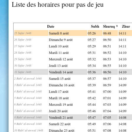
Liste des horaires pour pas de jeu
Date
Subh
Shuruq *
Zhur
Samedi 8 août
05:26
06:48
14:11
25 Safar 1448
Dimanche 9 août
05:27
06:50
14:11
26 Safar 1448
Lundi 10 août
05:29
06:51
14:11
27 Safar 1448
Mardi 11 août
05:31
06:52
14:10
28 Safar 1448
Mercredi 12 août
05:32
06:53
14:10
29 Safar 1448
Jeudi 13 août
05:34
06:55
14:10
30 Safar 1448
Vendredi 14 août
05:36
06:56
14:10
31 Safar 1448
Samedi 15 août
05:37
06:57
14:10
2 Rabi' al-awwal 1448
Dimanche 16 août
05:39
06:59
14:09
3 Rabi' al-awwal 1448
Lundi 17 août
05:41
07:00
14:09
4 Rabi' al-awwal 1448
Mardi 18 août
05:42
07:01
14:09
5 Rabi' al-awwal 1448
Mercredi 19 août
05:44
07:03
14:09
6 Rabi' al-awwal 1448
Jeudi 20 août
05:46
07:04
14:09
7 Rabi' al-awwal 1448
Vendredi 21 août
05:47
07:05
14:08
8 Rabi' al-awwal 1448
Samedi 22 août
05:49
07:06
14:08
9 Rabi' al-awwal 1448
Dimanche 23 août
05:51
07:08
14:08
10 Rabi' al-awwal 1448