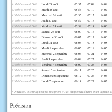
Lundi 24 août
05:52
07:09
14:08
11 Rabi' al-awwal 1448
Mardi 25 août
05:54
07:10
14:07
12 Rabi' al-awwal 1448
Mercredi 26 août
05:55
07:12
14:07
13 Rabi' al-awwal 1448
Jeudi 27 août
05:57
07:13
14:07
14 Rabi' al-awwal 1448
Vendredi 28 août
05:59
07:14
14:06
15 Rabi' al-awwal 1448
Samedi 29 août
06:00
07:16
14:06
16 Rabi' al-awwal 1448
Dimanche 30 août
06:02
07:17
14:06
17 Rabi' al-awwal 1448
Lundi 31 août
06:03
07:18
14:05
18 Rabi' al-awwal 1448
Mardi 1 septembre
06:05
07:19
14:05
19 Rabi' al-awwal 1448
Mercredi 2 septembre
06:06
07:21
14:05
20 Rabi' al-awwal 1448
Jeudi 3 septembre
06:08
07:22
14:05
21 Rabi' al-awwal 1448
Vendredi 4 septembre
06:09
07:23
14:04
22 Rabi' al-awwal 1448
Samedi 5 septembre
06:11
07:25
14:04
23 Rabi' al-awwal 1448
Dimanche 6 septembre
06:12
07:26
14:04
24 Rabi' al-awwal 1448
Lundi 7 septembre
06:14
07:27
14:03
25 Rabi' al-awwal 1448
* Attention, le shuruq n'est pas une prière ! C'est simplement l'heure avant laquelle l
Précision