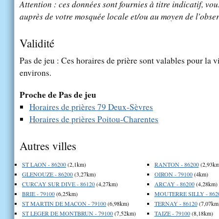
Attention : ces données sont fournies à titre indicatif, vou
auprès de votre mosquée locale et/ou au moyen de l'obser
Validité
Pas de jeu : Ces horaires de prière sont valables pour la v
environs.
Proche de Pas de jeu
Horaires de prières 79 Deux-Sèvres
Horaires de prières Poitou-Charentes
Autres villes
ST LAON - 86200
(2,1km)
RANTON - 86200
(2,93km
GLENOUZE - 86200
(3,27km)
OIRON - 79100
(4km)
CURCAY SUR DIVE - 86120
(4,27km)
ARCAY - 86200
(4,28km)
BRIE - 79100
(6,25km)
MOUTERRE SILLY - 862
ST MARTIN DE MACON - 79100
(6,98km)
TERNAY - 86120
(7,07km
ST LEGER DE MONTBRUN - 79100
(7,52km)
TAIZE - 79100
(8,18km)