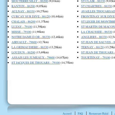
MOUTERRE SILLY - 86200
(9,01km)
ST CLAIR - 86330
(9,02k
RANTON - 86200
(9,05km)
ST CHARTRES - 86330
(9
AULNAY - 86330
(10,27km)
AVAILLES THOUARSAIS 
CURCAY SUR DIVE - 86120
(10,44km)
FRONTENAY SUR DIVE -
CHALAIS - 86200
(11,37km)
ST LEGER DE MONTBRU
LUZAY - 79100
(11,59km)
ST MARTIN DE MACON -
MISSE - 79100
(11,98km)
LA CHAUSSEE - 86330
(
NOTRE DAME D OR - 86330
(12,46km)
ANGLIERS - 86330
(12,5
AIRVAULT - 79600
(12,7km)
ST JEAN DE SAUVES - 8
LA GRIMAUDIERE - 86330
(13,28km)
TERNAY - 86120
(13,29k
LOUDUN - 86200
(13,69km)
ST JEAN DE THOUARS -
ASSAIS LES JUMEAUX - 79600
(14,67km)
TOURTENAY - 79100
(14
ST JACQUES DE THOUARS - 79100
(14,75km)
Accueil
FAQ
Restaurant Halal