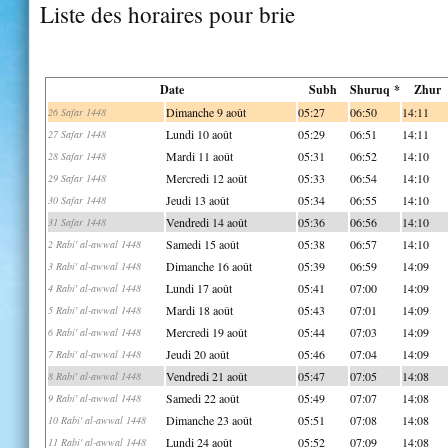
Liste des horaires pour brie
Date
Subh
Shuruq *
Zhur
Dimanche 9 août
05:27
06:50
14:11
26 Safar 1448
Lundi 10 août
05:29
06:51
14:11
27 Safar 1448
Mardi 11 août
05:31
06:52
14:10
28 Safar 1448
Mercredi 12 août
05:33
06:54
14:10
29 Safar 1448
Jeudi 13 août
05:34
06:55
14:10
30 Safar 1448
Vendredi 14 août
05:36
06:56
14:10
31 Safar 1448
Samedi 15 août
05:38
06:57
14:10
2 Rabi' al-awwal 1448
Dimanche 16 août
05:39
06:59
14:09
3 Rabi' al-awwal 1448
Lundi 17 août
05:41
07:00
14:09
4 Rabi' al-awwal 1448
Mardi 18 août
05:43
07:01
14:09
5 Rabi' al-awwal 1448
Mercredi 19 août
05:44
07:03
14:09
6 Rabi' al-awwal 1448
Jeudi 20 août
05:46
07:04
14:09
7 Rabi' al-awwal 1448
Vendredi 21 août
05:47
07:05
14:08
8 Rabi' al-awwal 1448
Samedi 22 août
05:49
07:07
14:08
9 Rabi' al-awwal 1448
Dimanche 23 août
05:51
07:08
14:08
10 Rabi' al-awwal 1448
Lundi 24 août
05:52
07:09
14:08
11 Rabi' al-awwal 1448