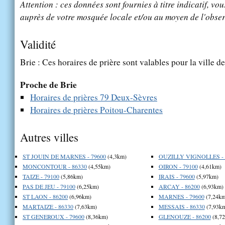
Attention : ces données sont fournies à titre indicatif, vou
auprès de votre mosquée locale et/ou au moyen de l'obser
Validité
Brie : Ces horaires de prière sont valables pour la ville d
Proche de Brie
Horaires de prières 79 Deux-Sèvres
Horaires de prières Poitou-Charentes
Autres villes
ST JOUIN DE MARNES - 79600
(4,3km)
OUZILLY VIGNOLLES - 
MONCONTOUR - 86330
(4,55km)
OIRON - 79100
(4,61km)
TAIZE - 79100
(5,86km)
IRAIS - 79600
(5,97km)
PAS DE JEU - 79100
(6,25km)
ARCAY - 86200
(6,93km)
ST LAON - 86200
(6,96km)
MARNES - 79600
(7,24km
MARTAIZE - 86330
(7,63km)
MESSAIS - 86330
(7,93k
ST GENEROUX - 79600
(8,36km)
GLENOUZE - 86200
(8,7