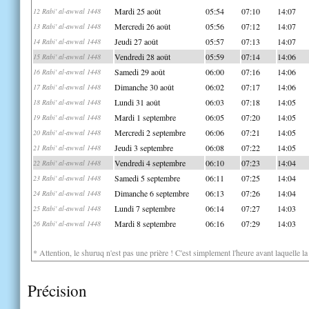
Mardi 25 août
05:54
07:10
14:07
12 Rabi' al-awwal 1448
Mercredi 26 août
05:56
07:12
14:07
13 Rabi' al-awwal 1448
Jeudi 27 août
05:57
07:13
14:07
14 Rabi' al-awwal 1448
Vendredi 28 août
05:59
07:14
14:06
15 Rabi' al-awwal 1448
Samedi 29 août
06:00
07:16
14:06
16 Rabi' al-awwal 1448
Dimanche 30 août
06:02
07:17
14:06
17 Rabi' al-awwal 1448
Lundi 31 août
06:03
07:18
14:05
18 Rabi' al-awwal 1448
Mardi 1 septembre
06:05
07:20
14:05
19 Rabi' al-awwal 1448
Mercredi 2 septembre
06:06
07:21
14:05
20 Rabi' al-awwal 1448
Jeudi 3 septembre
06:08
07:22
14:05
21 Rabi' al-awwal 1448
Vendredi 4 septembre
06:10
07:23
14:04
22 Rabi' al-awwal 1448
Samedi 5 septembre
06:11
07:25
14:04
23 Rabi' al-awwal 1448
Dimanche 6 septembre
06:13
07:26
14:04
24 Rabi' al-awwal 1448
Lundi 7 septembre
06:14
07:27
14:03
25 Rabi' al-awwal 1448
Mardi 8 septembre
06:16
07:29
14:03
26 Rabi' al-awwal 1448
* Attention, le shuruq n'est pas une prière ! C'est simplement l'heure avant laquelle l
Précision