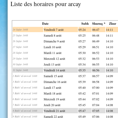
Liste des horaires pour arcay
Date
Subh
Shuruq *
Zhur
Vendredi 7 août
05:24
06:47
14:11
24 Safar 1448
Samedi 8 août
05:25
06:48
14:11
25 Safar 1448
Dimanche 9 août
05:27
06:49
14:10
26 Safar 1448
Lundi 10 août
05:29
06:51
14:10
27 Safar 1448
Mardi 11 août
05:30
06:52
14:10
28 Safar 1448
Mercredi 12 août
05:32
06:53
14:10
29 Safar 1448
Jeudi 13 août
05:34
06:55
14:10
30 Safar 1448
Vendredi 14 août
05:35
06:56
14:10
31 Safar 1448
Samedi 15 août
05:37
06:57
14:09
2 Rabi' al-awwal 1448
Dimanche 16 août
05:39
06:58
14:09
3 Rabi' al-awwal 1448
Lundi 17 août
05:40
07:00
14:09
4 Rabi' al-awwal 1448
Mardi 18 août
05:42
07:01
14:09
5 Rabi' al-awwal 1448
Mercredi 19 août
05:44
07:02
14:09
6 Rabi' al-awwal 1448
Jeudi 20 août
05:45
07:04
14:08
7 Rabi' al-awwal 1448
Vendredi 21 août
05:47
07:05
14:08
8 Rabi' al-awwal 1448
Samedi 22 août
05:49
07:06
14:08
9 Rabi' al-awwal 1448