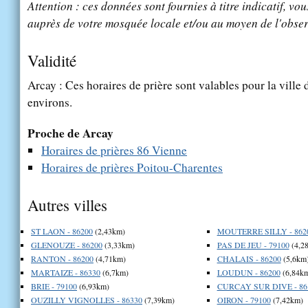
Attention : ces données sont fournies à titre indicatif, vou
auprès de votre mosquée locale et/ou au moyen de l'obser
Validité
Arcay : Ces horaires de prière sont valables pour la ville
environs.
Proche de Arcay
Horaires de prières 86 Vienne
Horaires de prières Poitou-Charentes
Autres villes
ST LAON - 86200
(2,43km)
MOUTERRE SILLY - 862
GLENOUZE - 86200
(3,33km)
PAS DE JEU - 79100
(4,2
RANTON - 86200
(4,71km)
CHALAIS - 86200
(5,6km
MARTAIZE - 86330
(6,7km)
LOUDUN - 86200
(6,84k
BRIE - 79100
(6,93km)
CURCAY SUR DIVE - 86
OUZILLY VIGNOLLES - 86330
(7,39km)
OIRON - 79100
(7,42km)