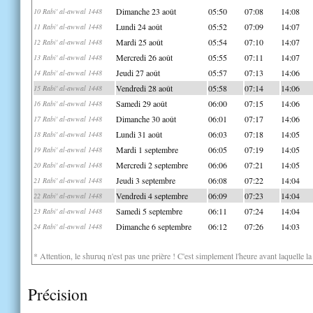
Dimanche 23 août
05:50
07:08
14:08
10 Rabi' al-awwal 1448
Lundi 24 août
05:52
07:09
14:07
11 Rabi' al-awwal 1448
Mardi 25 août
05:54
07:10
14:07
12 Rabi' al-awwal 1448
Mercredi 26 août
05:55
07:11
14:07
13 Rabi' al-awwal 1448
Jeudi 27 août
05:57
07:13
14:06
14 Rabi' al-awwal 1448
Vendredi 28 août
05:58
07:14
14:06
15 Rabi' al-awwal 1448
Samedi 29 août
06:00
07:15
14:06
16 Rabi' al-awwal 1448
Dimanche 30 août
06:01
07:17
14:06
17 Rabi' al-awwal 1448
Lundi 31 août
06:03
07:18
14:05
18 Rabi' al-awwal 1448
Mardi 1 septembre
06:05
07:19
14:05
19 Rabi' al-awwal 1448
Mercredi 2 septembre
06:06
07:21
14:05
20 Rabi' al-awwal 1448
Jeudi 3 septembre
06:08
07:22
14:04
21 Rabi' al-awwal 1448
Vendredi 4 septembre
06:09
07:23
14:04
22 Rabi' al-awwal 1448
Samedi 5 septembre
06:11
07:24
14:04
23 Rabi' al-awwal 1448
Dimanche 6 septembre
06:12
07:26
14:03
24 Rabi' al-awwal 1448
* Attention, le shuruq n'est pas une prière ! C'est simplement l'heure avant laquelle l
Précision