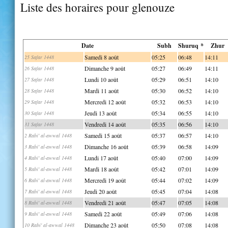
Liste des horaires pour glenouze
Date
Subh
Shuruq *
Zhur
Samedi 8 août
05:25
06:48
14:11
25 Safar 1448
Dimanche 9 août
05:27
06:49
14:11
26 Safar 1448
Lundi 10 août
05:29
06:51
14:10
27 Safar 1448
Mardi 11 août
05:30
06:52
14:10
28 Safar 1448
Mercredi 12 août
05:32
06:53
14:10
29 Safar 1448
Jeudi 13 août
05:34
06:55
14:10
30 Safar 1448
Vendredi 14 août
05:35
06:56
14:10
31 Safar 1448
Samedi 15 août
05:37
06:57
14:10
2 Rabi' al-awwal 1448
Dimanche 16 août
05:39
06:58
14:09
3 Rabi' al-awwal 1448
Lundi 17 août
05:40
07:00
14:09
4 Rabi' al-awwal 1448
Mardi 18 août
05:42
07:01
14:09
5 Rabi' al-awwal 1448
Mercredi 19 août
05:44
07:02
14:09
6 Rabi' al-awwal 1448
Jeudi 20 août
05:45
07:04
14:08
7 Rabi' al-awwal 1448
Vendredi 21 août
05:47
07:05
14:08
8 Rabi' al-awwal 1448
Samedi 22 août
05:49
07:06
14:08
9 Rabi' al-awwal 1448
Dimanche 23 août
05:50
07:08
14:08
10 Rabi' al-awwal 1448