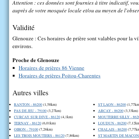
Attention : ces données sont fournies à titre indicatif, vou
auprès de votre mosquée locale et/ou au moyen de l'obser
Validité
Glenouze : Ces horaires de prière sont valables pour la vi
environs.
Proche de Glenouze
Horaires de prières 86 Vienne
Horaires de prières Poitou-Charentes
Autres villes
RANTON - 86200
(1,58km)
ST LAON - 86200
(1,77km
PAS DE JEU - 79100
(3,27km)
ARCAY - 86200
(3,33km)
CURCAY SUR DIVE - 86120
(4,1km)
MOUTERRE SILLY - 862
TERNAY - 86120
(6,01km)
LOUDUN - 86200
(7,12k
OIRON - 79100
(7,26km)
CHALAIS - 86200
(7,77k
LES TROIS MOUTIERS - 86120
(7,86km)
ST MARTIN DE MACON -