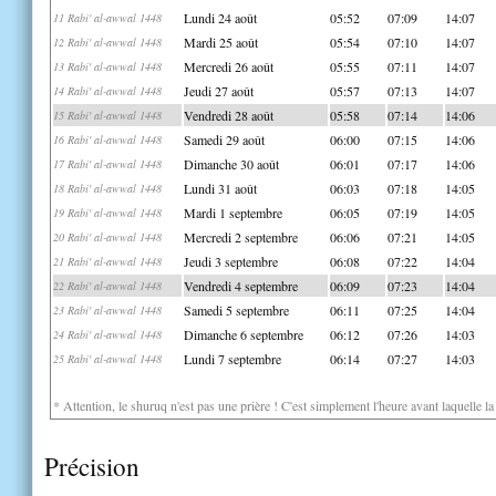
Lundi 24 août
05:52
07:09
14:07
11 Rabi' al-awwal 1448
Mardi 25 août
05:54
07:10
14:07
12 Rabi' al-awwal 1448
Mercredi 26 août
05:55
07:11
14:07
13 Rabi' al-awwal 1448
Jeudi 27 août
05:57
07:13
14:07
14 Rabi' al-awwal 1448
Vendredi 28 août
05:58
07:14
14:06
15 Rabi' al-awwal 1448
Samedi 29 août
06:00
07:15
14:06
16 Rabi' al-awwal 1448
Dimanche 30 août
06:01
07:17
14:06
17 Rabi' al-awwal 1448
Lundi 31 août
06:03
07:18
14:05
18 Rabi' al-awwal 1448
Mardi 1 septembre
06:05
07:19
14:05
19 Rabi' al-awwal 1448
Mercredi 2 septembre
06:06
07:21
14:05
20 Rabi' al-awwal 1448
Jeudi 3 septembre
06:08
07:22
14:04
21 Rabi' al-awwal 1448
Vendredi 4 septembre
06:09
07:23
14:04
22 Rabi' al-awwal 1448
Samedi 5 septembre
06:11
07:25
14:04
23 Rabi' al-awwal 1448
Dimanche 6 septembre
06:12
07:26
14:03
24 Rabi' al-awwal 1448
Lundi 7 septembre
06:14
07:27
14:03
25 Rabi' al-awwal 1448
* Attention, le shuruq n'est pas une prière ! C'est simplement l'heure avant laquelle l
Précision