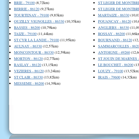
BRIE - 79100
(8,72km)
ST LEGER DE MONTBRIL
BERRIE - 86120
(9,27km)
ST LEGER DE MONTBRU
TOURTENAY - 79100
(9,83km)
MARTAIZE - 86330
(10,0
OUZILLY VIGNOLLES - 86330
(10,35km)
POUANCAY - 86120
(10,
BASSES - 86200
(10,79km)
ANGLIERS - 86330
(11,0
TAIZE - 79100
(11,44km)
ROSSAY - 86200
(11,66k
ST CYR LA LANDE - 79100
(11,95km)
BOURNAND - 86120
(12
AULNAY - 86330
(12,57km)
SAMMARCOLLES - 862
MONCONTOUR - 86330
(12,59km)
ANTOIGNE - 49260
(12,6
MORTON - 86120
(12,77km)
ST JOUIN DE MARNES -
RASLAY - 86120
(13,15km)
LE BOUCHET - 86200
(13
VEZIERES - 86120
(13,24km)
LOUZY - 79100
(13,52km
ST CLAIR - 86330
(13,82km)
IRAIS - 79600
(14,32km)
MESSEME - 86200
(14,39km)