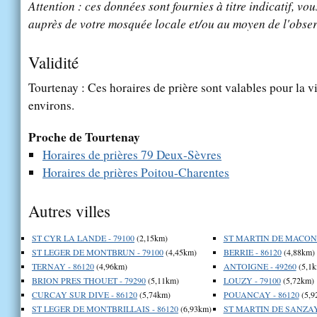
Attention : ces données sont fournies à titre indicatif, vou
auprès de votre mosquée locale et/ou au moyen de l'obser
Validité
Tourtenay : Ces horaires de prière sont valables pour la v
environs.
Proche de Tourtenay
Horaires de prières 79 Deux-Sèvres
Horaires de prières Poitou-Charentes
Autres villes
ST CYR LA LANDE - 79100
(2,15km)
ST MARTIN DE MACON -
ST LEGER DE MONTBRUN - 79100
(4,45km)
BERRIE - 86120
(4,88km)
TERNAY - 86120
(4,96km)
ANTOIGNE - 49260
(5,1k
BRION PRES THOUET - 79290
(5,11km)
LOUZY - 79100
(5,72km)
CURCAY SUR DIVE - 86120
(5,74km)
POUANCAY - 86120
(5,9
ST LEGER DE MONTBRILLAIS - 86120
(6,93km)
ST MARTIN DE SANZAY 