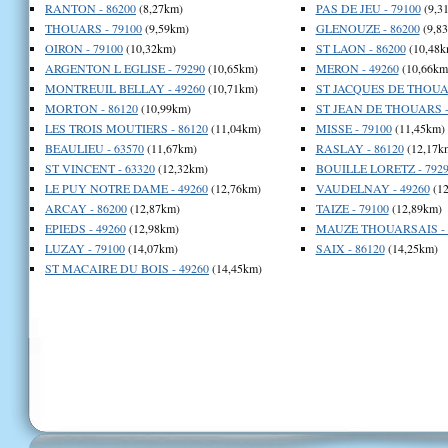
RANTON - 86200
(8,27km)
PAS DE JEU - 79100
(9,3
THOUARS - 79100
(9,59km)
GLENOUZE - 86200
(9,8
OIRON - 79100
(10,32km)
ST LAON - 86200
(10,48k
ARGENTON L EGLISE - 79290
(10,65km)
MERON - 49260
(10,66km
MONTREUIL BELLAY - 49260
(10,71km)
ST JACQUES DE THOUAR
MORTON - 86120
(10,99km)
ST JEAN DE THOUARS -
LES TROIS MOUTIERS - 86120
(11,04km)
MISSE - 79100
(11,45km)
BEAULIEU - 63570
(11,67km)
RASLAY - 86120
(12,17k
ST VINCENT - 63320
(12,32km)
BOUILLE LORETZ - 792
LE PUY NOTRE DAME - 49260
(12,76km)
VAUDELNAY - 49260
(12
ARCAY - 86200
(12,87km)
TAIZE - 79100
(12,89km)
EPIEDS - 49260
(12,98km)
MAUZE THOUARSAIS - 
LUZAY - 79100
(14,07km)
SAIX - 86120
(14,25km)
ST MACAIRE DU BOIS - 49260
(14,45km)