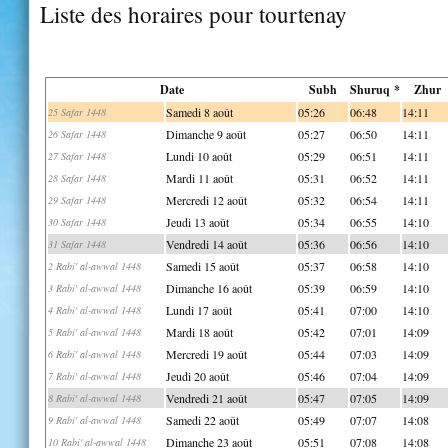
Liste des horaires pour tourtenay
Date
Subh
Shuruq *
Zhur
Samedi 8 août
05:26
06:48
14:11
25 Safar 1448
Dimanche 9 août
05:27
06:50
14:11
26 Safar 1448
Lundi 10 août
05:29
06:51
14:11
27 Safar 1448
Mardi 11 août
05:31
06:52
14:11
28 Safar 1448
Mercredi 12 août
05:32
06:54
14:11
29 Safar 1448
Jeudi 13 août
05:34
06:55
14:10
30 Safar 1448
Vendredi 14 août
05:36
06:56
14:10
31 Safar 1448
Samedi 15 août
05:37
06:58
14:10
2 Rabi' al-awwal 1448
Dimanche 16 août
05:39
06:59
14:10
3 Rabi' al-awwal 1448
Lundi 17 août
05:41
07:00
14:10
4 Rabi' al-awwal 1448
Mardi 18 août
05:42
07:01
14:09
5 Rabi' al-awwal 1448
Mercredi 19 août
05:44
07:03
14:09
6 Rabi' al-awwal 1448
Jeudi 20 août
05:46
07:04
14:09
7 Rabi' al-awwal 1448
Vendredi 21 août
05:47
07:05
14:09
8 Rabi' al-awwal 1448
Samedi 22 août
05:49
07:07
14:08
9 Rabi' al-awwal 1448
Dimanche 23 août
05:51
07:08
14:08
10 Rabi' al-awwal 1448