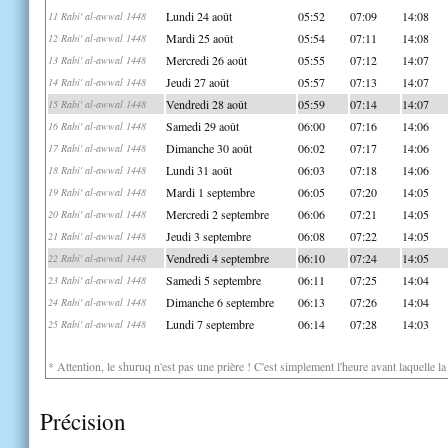
Lundi 24 août
05:52
07:09
14:08
11 Rabi' al-awwal 1448
Mardi 25 août
05:54
07:11
14:08
12 Rabi' al-awwal 1448
Mercredi 26 août
05:55
07:12
14:07
13 Rabi' al-awwal 1448
Jeudi 27 août
05:57
07:13
14:07
14 Rabi' al-awwal 1448
Vendredi 28 août
05:59
07:14
14:07
15 Rabi' al-awwal 1448
Samedi 29 août
06:00
07:16
14:06
16 Rabi' al-awwal 1448
Dimanche 30 août
06:02
07:17
14:06
17 Rabi' al-awwal 1448
Lundi 31 août
06:03
07:18
14:06
18 Rabi' al-awwal 1448
Mardi 1 septembre
06:05
07:20
14:05
19 Rabi' al-awwal 1448
Mercredi 2 septembre
06:06
07:21
14:05
20 Rabi' al-awwal 1448
Jeudi 3 septembre
06:08
07:22
14:05
21 Rabi' al-awwal 1448
Vendredi 4 septembre
06:10
07:24
14:05
22 Rabi' al-awwal 1448
Samedi 5 septembre
06:11
07:25
14:04
23 Rabi' al-awwal 1448
Dimanche 6 septembre
06:13
07:26
14:04
24 Rabi' al-awwal 1448
Lundi 7 septembre
06:14
07:28
14:03
25 Rabi' al-awwal 1448
* Attention, le shuruq n'est pas une prière ! C'est simplement l'heure avant laquelle l
Précision