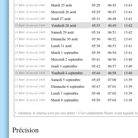
Mardi 25 août
05:28
06:45
13:43
12 Rabi' al-awwal 1448
Mercredi 26 août
05:29
06:47
13:43
13 Rabi' al-awwal 1448
Jeudi 27 août
05:31
06:48
13:42
14 Rabi' al-awwal 1448
Vendredi 28 août
05:33
06:49
13:42
15 Rabi' al-awwal 1448
Samedi 29 août
05:34
06:51
13:42
16 Rabi' al-awwal 1448
Dimanche 30 août
05:36
06:52
13:41
17 Rabi' al-awwal 1448
Lundi 31 août
05:38
06:53
13:41
18 Rabi' al-awwal 1448
Mardi 1 septembre
05:39
06:54
13:41
19 Rabi' al-awwal 1448
Mercredi 2 septembre
05:41
06:56
13:40
20 Rabi' al-awwal 1448
Jeudi 3 septembre
05:42
06:57
13:40
21 Rabi' al-awwal 1448
Vendredi 4 septembre
05:44
06:58
13:40
22 Rabi' al-awwal 1448
Samedi 5 septembre
05:45
07:00
13:39
23 Rabi' al-awwal 1448
Dimanche 6 septembre
05:47
07:01
13:39
24 Rabi' al-awwal 1448
Lundi 7 septembre
05:48
07:02
13:39
25 Rabi' al-awwal 1448
Mardi 8 septembre
05:50
07:04
13:38
26 Rabi' al-awwal 1448
* Attention, le shuruq n'est pas une prière ! C'est simplement l'heure avant laquelle l
Précision