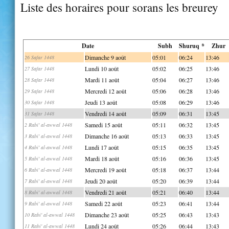
Liste des horaires pour sorans les breurey
Date
Subh
Shuruq *
Zhur
Dimanche 9 août
05:01
06:24
13:46
26 Safar 1448
Lundi 10 août
05:02
06:25
13:46
27 Safar 1448
Mardi 11 août
05:04
06:27
13:46
28 Safar 1448
Mercredi 12 août
05:06
06:28
13:46
29 Safar 1448
Jeudi 13 août
05:08
06:29
13:46
30 Safar 1448
Vendredi 14 août
05:09
06:31
13:45
31 Safar 1448
Samedi 15 août
05:11
06:32
13:45
2 Rabi' al-awwal 1448
Dimanche 16 août
05:13
06:33
13:45
3 Rabi' al-awwal 1448
Lundi 17 août
05:15
06:35
13:45
4 Rabi' al-awwal 1448
Mardi 18 août
05:16
06:36
13:45
5 Rabi' al-awwal 1448
Mercredi 19 août
05:18
06:37
13:44
6 Rabi' al-awwal 1448
Jeudi 20 août
05:20
06:39
13:44
7 Rabi' al-awwal 1448
Vendredi 21 août
05:21
06:40
13:44
8 Rabi' al-awwal 1448
Samedi 22 août
05:23
06:41
13:44
9 Rabi' al-awwal 1448
Dimanche 23 août
05:25
06:43
13:43
10 Rabi' al-awwal 1448
Lundi 24 août
05:26
06:44
13:43
11 Rabi' al-awwal 1448