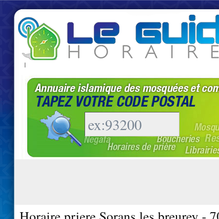
|
Horaire priere Sorans les breurey - 