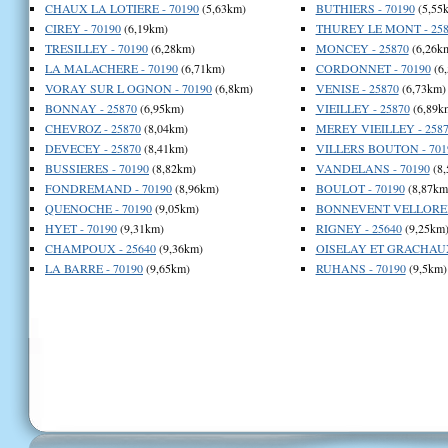
CHAUX LA LOTIERE - 70190
(5,63km)
BUTHIERS - 70190
(5,55
CIREY - 70190
(6,19km)
THUREY LE MONT - 258
TRESILLEY - 70190
(6,28km)
MONCEY - 25870
(6,26k
LA MALACHERE - 70190
(6,71km)
CORDONNET - 70190
(6
VORAY SUR L OGNON - 70190
(6,8km)
VENISE - 25870
(6,73km)
BONNAY - 25870
(6,95km)
VIEILLEY - 25870
(6,89k
CHEVROZ - 25870
(8,04km)
MEREY VIEILLEY - 258
DEVECEY - 25870
(8,41km)
VILLERS BOUTON - 701
BUSSIERES - 70190
(8,82km)
VANDELANS - 70190
(8,
FONDREMAND - 70190
(8,96km)
BOULOT - 70190
(8,87km
QUENOCHE - 70190
(9,05km)
BONNEVENT VELLOREIL
HYET - 70190
(9,31km)
RIGNEY - 25640
(9,25km
CHAMPOUX - 25640
(9,36km)
OISELAY ET GRACHAUX
LA BARRE - 70190
(9,65km)
RUHANS - 70190
(9,5km)