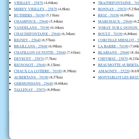
VIEILLEY - 25870
(4,04km)
TRAITIEFONTAINE - 70
MEREY VIEILLEY - 25870
(4,8km)
BONNAY - 25870
(5,23k
BUTHIERS - 70190
(5,11km)
RIOZ - 70190
(6,09km)
CHAMPOUX - 25640
(5,44km)
MARCHAUX - 25640
(6,
VANDELANS - 70190
(6,16km)
VORAY SUR L OGNON -
CHAUDEFONTAINE - 25640
(6,36km)
BOULT - 70190
(6,86km)
RIGNEY - 25640
(6,57km)
CORCELLE MIESLOT - 2
BRAILLANS - 25640
(6,98km)
LA BARRE - 70190
(7,66
CHATILLON GUYOTTE - 25640
(7,41km)
BLARIANS - 25640
(8,1k
DEVECEY - 25870
(7,7km)
CHEVROZ - 25870
(8,21k
RIGNOSOT - 25640
(8,12km)
BEAUMOTTE AUBERTANS
CHAUX LA LOTIERE - 70190
(8,39km)
AMAGNEY - 25220
(8,63
AUBERTANS - 70190
(8,57km)
MONTARLOT LES RIOZ -
GERMONDANS - 25640
(8,66km)
TALLENAY - 25870
(8,89km)