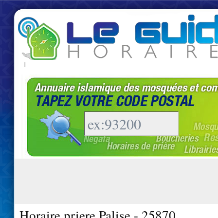
|
Horaire priere Palise - 25870