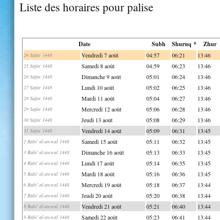
Liste des horaires pour palise
Date
Subh
Shuruq *
Zhur
Vendredi 7 août
04:57
06:21
13:46
24 Safar 1448
Samedi 8 août
04:59
06:23
13:46
25 Safar 1448
Dimanche 9 août
05:01
06:24
13:46
26 Safar 1448
Lundi 10 août
05:02
06:25
13:46
27 Safar 1448
Mardi 11 août
05:04
06:27
13:46
28 Safar 1448
Mercredi 12 août
05:06
06:28
13:46
29 Safar 1448
Jeudi 13 août
05:08
06:29
13:46
30 Safar 1448
Vendredi 14 août
05:09
06:31
13:45
31 Safar 1448
Samedi 15 août
05:11
06:32
13:45
2 Rabi' al-awwal 1448
Dimanche 16 août
05:13
06:33
13:45
3 Rabi' al-awwal 1448
Lundi 17 août
05:14
06:35
13:45
4 Rabi' al-awwal 1448
Mardi 18 août
05:16
06:36
13:45
5 Rabi' al-awwal 1448
Mercredi 19 août
05:18
06:37
13:44
6 Rabi' al-awwal 1448
Jeudi 20 août
05:20
06:38
13:44
7 Rabi' al-awwal 1448
Vendredi 21 août
05:21
06:40
13:44
8 Rabi' al-awwal 1448
Samedi 22 août
05:23
06:41
13:44
9 Rabi' al-awwal 1448