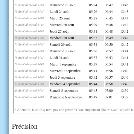
Dimanche 23 août
05:24
06:42
13:43
10 Rabi' al-awwal 1448
Lundi 24 août
05:26
06:44
13:43
11 Rabi' al-awwal 1448
Mardi 25 août
05:28
06:45
13:43
12 Rabi' al-awwal 1448
Mercredi 26 août
05:29
06:46
13:42
13 Rabi' al-awwal 1448
Jeudi 27 août
05:31
06:48
13:42
14 Rabi' al-awwal 1448
Vendredi 28 août
05:33
06:49
13:42
15 Rabi' al-awwal 1448
Samedi 29 août
05:34
06:50
13:42
16 Rabi' al-awwal 1448
Dimanche 30 août
05:36
06:52
13:41
17 Rabi' al-awwal 1448
Lundi 31 août
05:37
06:53
13:41
18 Rabi' al-awwal 1448
Mardi 1 septembre
05:39
06:54
13:41
19 Rabi' al-awwal 1448
Mercredi 2 septembre
05:41
06:56
13:40
20 Rabi' al-awwal 1448
Jeudi 3 septembre
05:42
06:57
13:40
21 Rabi' al-awwal 1448
Vendredi 4 septembre
05:44
06:58
13:40
22 Rabi' al-awwal 1448
Samedi 5 septembre
05:45
07:00
13:39
23 Rabi' al-awwal 1448
Dimanche 6 septembre
05:47
07:01
13:39
24 Rabi' al-awwal 1448
* Attention, le shuruq n'est pas une prière ! C'est simplement l'heure avant laquelle l
Précision