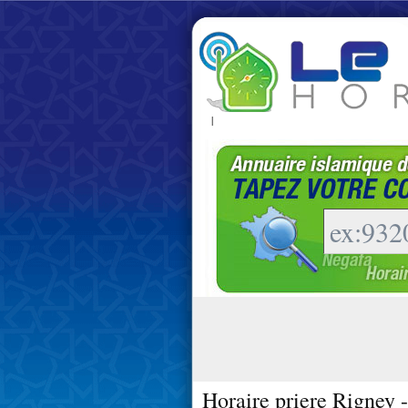
|
Horaire priere Rigney 