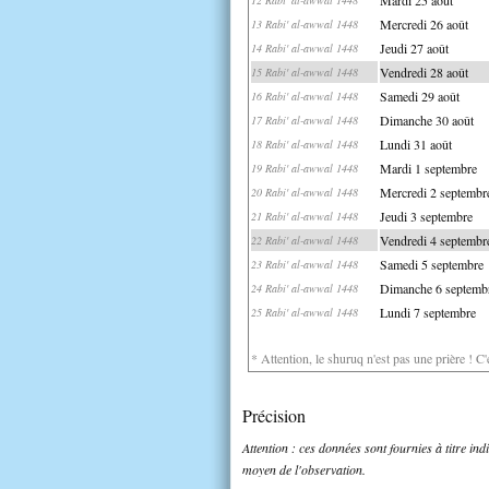
Mercredi 26 août
13 Rabi' al-awwal 1448
Jeudi 27 août
14 Rabi' al-awwal 1448
Vendredi 28 août
15 Rabi' al-awwal 1448
Samedi 29 août
16 Rabi' al-awwal 1448
Dimanche 30 août
17 Rabi' al-awwal 1448
Lundi 31 août
18 Rabi' al-awwal 1448
Mardi 1 septembre
19 Rabi' al-awwal 1448
Mercredi 2 septembr
20 Rabi' al-awwal 1448
Jeudi 3 septembre
21 Rabi' al-awwal 1448
Vendredi 4 septembr
22 Rabi' al-awwal 1448
Samedi 5 septembre
23 Rabi' al-awwal 1448
Dimanche 6 septemb
24 Rabi' al-awwal 1448
Lundi 7 septembre
25 Rabi' al-awwal 1448
* Attention, le shuruq n'est pas une prière ! C
Précision
Attention : ces données sont fournies à titre in
moyen de l'observation.