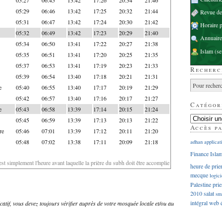
05:29
06:46
13:42
17:25
20:32
21:44
Revue d
05:31
06:47
13:42
17:24
20:30
21:42
Horaire p
05:32
06:49
13:42
17:23
20:29
21:40
Annuaire
05:34
06:50
13:41
17:22
20:27
21:38
Islam
(se
05:35
06:51
13:41
17:20
20:25
21:35
05:37
06:53
13:41
17:19
20:23
21:33
Recherc
05:39
06:54
13:40
17:18
20:21
21:31
e
05:40
06:55
13:40
17:17
20:19
21:29
05:42
06:57
13:40
17:16
20:17
21:27
Catégor
e
05:43
06:58
13:39
17:14
20:15
21:24
05:45
06:59
13:39
17:13
20:13
21:22
Accès p
re
05:46
07:01
13:39
17:12
20:11
21:20
05:48
07:02
13:38
17:11
20:09
21:18
adhan
applicat
Finance Isla
'est simplement l'heure avant laquelle la prière du subh doit être accomplie
heure de prie
mecque
logici
Palestine
prie
2010
salat
sm
intégral
web
dicatif, vous devez toujours vérifier auprès de votre mosquée locale et/ou au