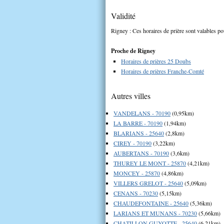
Validité
Rigney : Ces horaires de prière sont valables po
Proche de Rigney
Horaires de prières 25 Doubs
Horaires de prières Franche-Comté
Autres villes
VANDELANS - 70190
(0,95km)
LA BARRE - 70190
(1,94km)
BLARIANS - 25640
(2,8km)
CIREY - 70190
(3,22km)
AUBERTANS - 70190
(3,6km)
THUREY LE MONT - 25870
(4,21km)
MONCEY - 25870
(4,86km)
VILLERS GRELOT - 25640
(5,09km)
CENANS - 70230
(5,15km)
CHAUDEFONTAINE - 25640
(5,36km)
LARIANS ET MUNANS - 70230
(5,66km)
CHATILLON GUYOTTE - 25640
(6,21km)