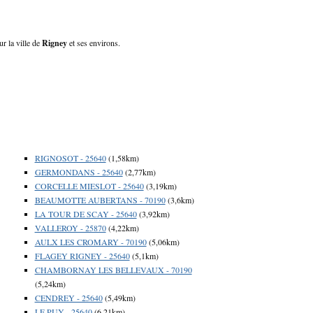
ur la ville de
Rigney
et ses environs.
RIGNOSOT - 25640
(1,58km)
GERMONDANS - 25640
(2,77km)
CORCELLE MIESLOT - 25640
(3,19km)
BEAUMOTTE AUBERTANS - 70190
(3,6km)
LA TOUR DE SCAY - 25640
(3,92km)
VALLEROY - 25870
(4,22km)
AULX LES CROMARY - 70190
(5,06km)
FLAGEY RIGNEY - 25640
(5,1km)
CHAMBORNAY LES BELLEVAUX - 70190
(5,24km)
CENDREY - 25640
(5,49km)
LE PUY - 25640
(6,21km)