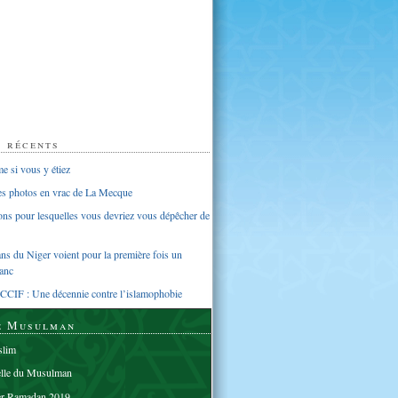
s récents
 si vous y étiez
ues photos en vrac de La Mecque
sons pour lesquelles vous devriez vous dépêcher de
s du Niger voient pour la première fois un
anc
CCIF : Une décennie contre l’islamophobie
e Musulman
lim
elle du Musulman
er Ramadan 2019