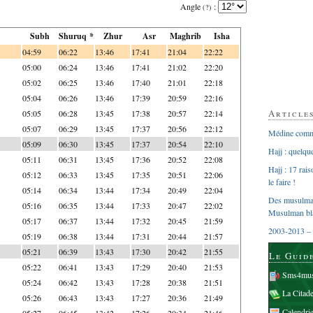
Angle
:
(?)
Subh
Shuruq *
Zhur
Asr
Maghrib
Isha
04:59
06:22
13:46
17:41
21:04
22:22
05:00
06:24
13:46
17:41
21:02
22:20
05:02
06:25
13:46
17:40
21:01
22:18
05:04
06:26
13:46
17:39
20:59
22:16
Article
05:05
06:28
13:45
17:38
20:57
22:14
05:07
06:29
13:45
17:37
20:56
22:12
Médine comme
05:09
06:30
13:45
17:37
20:54
22:10
Hajj : quelq
05:11
06:31
13:45
17:36
20:52
22:08
Hajj : 17 rai
05:12
06:33
13:45
17:35
20:51
22:06
le faire !
05:14
06:34
13:44
17:34
20:49
22:04
Des musulman
05:16
06:35
13:44
17:33
20:47
22:02
Musulman bl
05:17
06:37
13:44
17:32
20:45
21:59
2003-2013 – 
05:19
06:38
13:44
17:31
20:44
21:57
05:21
06:39
13:43
17:30
20:42
21:55
Le Guid
05:22
06:41
13:43
17:29
20:40
21:53
Sms4mus
05:24
06:42
13:43
17:28
20:38
21:51
La Citad
05:26
06:43
13:43
17:27
20:36
21:49
Calendri
05:27
06:45
13:42
17:26
20:34
21:46