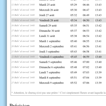
Mardi 25 août
05:29
06:46
13:43
12 Rabi' al-awwal 1448
Mercredi 26 août
05:30
06:47
13:43
13 Rabi' al-awwal 1448
Jeudi 27 août
05:32
06:49
13:43
14 Rabi' al-awwal 1448
Vendredi 28 août
05:34
06:50
13:43
15 Rabi' al-awwal 1448
Samedi 29 août
05:35
06:51
13:42
16 Rabi' al-awwal 1448
Dimanche 30 août
05:37
06:53
13:42
17 Rabi' al-awwal 1448
Lundi 31 août
05:38
06:54
13:42
18 Rabi' al-awwal 1448
Mardi 1 septembre
05:40
06:55
13:41
19 Rabi' al-awwal 1448
Mercredi 2 septembre
05:41
06:56
13:41
20 Rabi' al-awwal 1448
Jeudi 3 septembre
05:43
06:58
13:41
21 Rabi' al-awwal 1448
Vendredi 4 septembre
05:45
06:59
13:40
22 Rabi' al-awwal 1448
Samedi 5 septembre
05:46
07:00
13:40
23 Rabi' al-awwal 1448
Dimanche 6 septembre
05:48
07:02
13:40
24 Rabi' al-awwal 1448
Lundi 7 septembre
05:49
07:03
13:39
25 Rabi' al-awwal 1448
Mardi 8 septembre
05:51
07:04
13:39
26 Rabi' al-awwal 1448
Mercredi 9 septembre
05:52
07:06
13:39
27 Rabi' al-awwal 1448
* Attention, le shuruq n'est pas une prière ! C'est simplement l'heure avant laquelle l
Précision