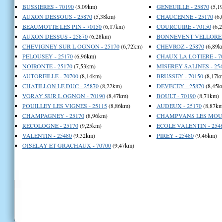
BUSSIERES - 70190
(5,09km)
GENEUILLE - 25870
(5,1
AUXON DESSOUS - 25870
(5,38km)
CHAUCENNE - 25170
(6,
BEAUMOTTE LES PIN - 70150
(6,17km)
COURCUIRE - 70150
(6,
AUXON DESSUS - 25870
(6,28km)
BONNEVENT VELLOREIL
CHEVIGNEY SUR L OGNON - 25170
(6,72km)
CHEVROZ - 25870
(6,89k
PELOUSEY - 25170
(6,96km)
CHAUX LA LOTIERE - 7
NOIRONTE - 25170
(7,53km)
MISEREY SALINES - 25
AUTOREILLE - 70700
(8,14km)
BRUSSEY - 70150
(8,17k
CHATILLON LE DUC - 25870
(8,22km)
DEVECEY - 25870
(8,45k
VORAY SUR L OGNON - 70190
(8,47km)
BOULT - 70190
(8,71km)
POUILLEY LES VIGNES - 25115
(8,86km)
AUDEUX - 25170
(8,87km
CHAMPAGNEY - 25170
(8,96km)
CHAMPVANS LES MOULI
RECOLOGNE - 25170
(9,25km)
ECOLE VALENTIN - 254
VALENTIN - 25480
(9,32km)
PIREY - 25480
(9,46km)
OISELAY ET GRACHAUX - 70700
(9,47km)