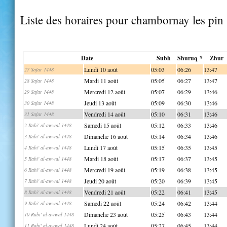
Liste des horaires pour chambornay les pin
Date
Subh
Shuruq *
Zhur
Lundi 10 août
05:03
06:26
13:47
27 Safar 1448
Mardi 11 août
05:05
06:27
13:47
28 Safar 1448
Mercredi 12 août
05:07
06:29
13:46
29 Safar 1448
Jeudi 13 août
05:09
06:30
13:46
30 Safar 1448
Vendredi 14 août
05:10
06:31
13:46
31 Safar 1448
Samedi 15 août
05:12
06:33
13:46
2 Rabi' al-awwal 1448
Dimanche 16 août
05:14
06:34
13:46
3 Rabi' al-awwal 1448
Lundi 17 août
05:15
06:35
13:45
4 Rabi' al-awwal 1448
Mardi 18 août
05:17
06:37
13:45
5 Rabi' al-awwal 1448
Mercredi 19 août
05:19
06:38
13:45
6 Rabi' al-awwal 1448
Jeudi 20 août
05:20
06:39
13:45
7 Rabi' al-awwal 1448
Vendredi 21 août
05:22
06:41
13:45
8 Rabi' al-awwal 1448
Samedi 22 août
05:24
06:42
13:44
9 Rabi' al-awwal 1448
Dimanche 23 août
05:25
06:43
13:44
10 Rabi' al-awwal 1448
Lundi 24 août
05:27
06:45
13:44
11 Rabi' al-awwal 1448