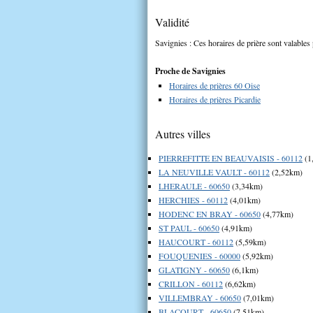
Validité
Savignies : Ces horaires de prière sont valables 
Proche de Savignies
Horaires de prières 60 Oise
Horaires de prières Picardie
Autres villes
PIERREFITTE EN BEAUVAISIS - 60112
(1
LA NEUVILLE VAULT - 60112
(2,52km)
LHERAULE - 60650
(3,34km)
HERCHIES - 60112
(4,01km)
HODENC EN BRAY - 60650
(4,77km)
ST PAUL - 60650
(4,91km)
HAUCOURT - 60112
(5,59km)
FOUQUENIES - 60000
(5,92km)
GLATIGNY - 60650
(6,1km)
CRILLON - 60112
(6,62km)
VILLEMBRAY - 60650
(7,01km)
BLACOURT - 60650
(7,51km)