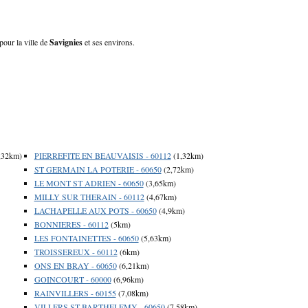
pour la ville de
Savignies
et ses environs.
,32km)
PIERREFITE EN BEAUVAISIS - 60112
(1,32km)
ST GERMAIN LA POTERIE - 60650
(2,72km)
LE MONT ST ADRIEN - 60650
(3,65km)
MILLY SUR THERAIN - 60112
(4,67km)
LACHAPELLE AUX POTS - 60650
(4,9km)
BONNIERES - 60112
(5km)
LES FONTAINETTES - 60650
(5,63km)
TROISSEREUX - 60112
(6km)
ONS EN BRAY - 60650
(6,21km)
GOINCOURT - 60000
(6,96km)
RAINVILLERS - 60155
(7,08km)
VILLERS ST BARTHELEMY - 60650
(7,58km)