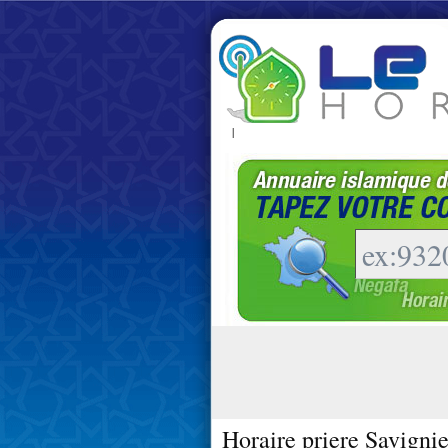
|
Horaire priere Savigni