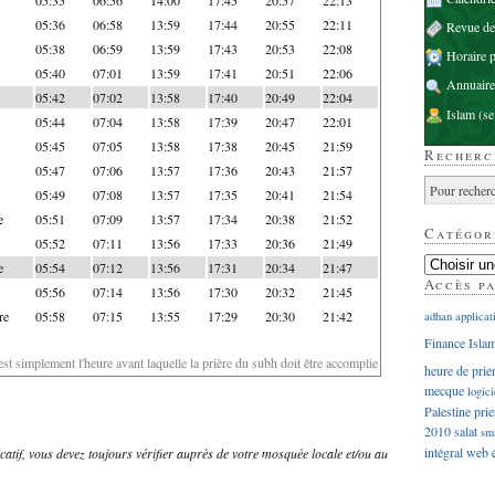
05:36
06:58
13:59
17:44
20:55
22:11
Revue d
05:38
06:59
13:59
17:43
20:53
22:08
Horaire p
05:40
07:01
13:59
17:41
20:51
22:06
Annuaire
05:42
07:02
13:58
17:40
20:49
22:04
Islam
(se
05:44
07:04
13:58
17:39
20:47
22:01
05:45
07:05
13:58
17:38
20:45
21:59
Recherc
05:47
07:06
13:57
17:36
20:43
21:57
05:49
07:08
13:57
17:35
20:41
21:54
e
05:51
07:09
13:57
17:34
20:38
21:52
Catégor
05:52
07:11
13:56
17:33
20:36
21:49
e
05:54
07:12
13:56
17:31
20:34
21:47
Accès p
05:56
07:14
13:56
17:30
20:32
21:45
re
05:58
07:15
13:55
17:29
20:30
21:42
adhan
applicat
Finance Isla
'est simplement l'heure avant laquelle la prière du subh doit être accomplie
heure de prie
mecque
logici
Palestine
prie
2010
salat
sm
intégral
web
dicatif, vous devez toujours vérifier auprès de votre mosquée locale et/ou au