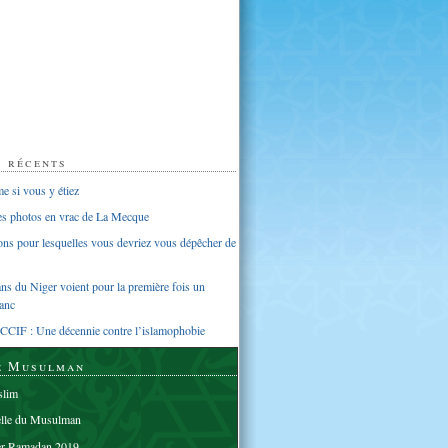
s récents
 si vous y étiez
ues photos en vrac de La Mecque
sons pour lesquelles vous devriez vous dépêcher de
s du Niger voient pour la première fois un
anc
CCIF : Une décennie contre l’islamophobie
e Musulman
lim
elle du Musulman
er Ramadan 2019