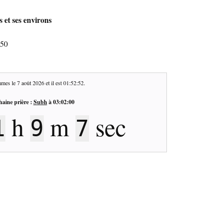
 et ses environs
650
mes le
7 août 2026
et il est
01:52:53
.
haine prière :
Subh
à
03:02:00
h
m
sec
1
9
6