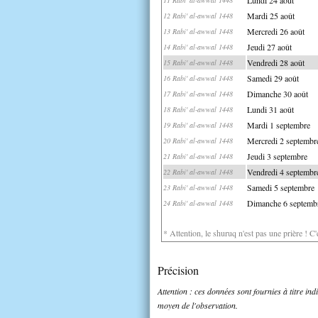
Mardi 25 août
12 Rabi' al-awwal 1448
Mercredi 26 août
13 Rabi' al-awwal 1448
Jeudi 27 août
14 Rabi' al-awwal 1448
Vendredi 28 août
15 Rabi' al-awwal 1448
Samedi 29 août
16 Rabi' al-awwal 1448
Dimanche 30 août
17 Rabi' al-awwal 1448
Lundi 31 août
18 Rabi' al-awwal 1448
Mardi 1 septembre
19 Rabi' al-awwal 1448
Mercredi 2 septembr
20 Rabi' al-awwal 1448
Jeudi 3 septembre
21 Rabi' al-awwal 1448
Vendredi 4 septembr
22 Rabi' al-awwal 1448
Samedi 5 septembre
23 Rabi' al-awwal 1448
Dimanche 6 septemb
24 Rabi' al-awwal 1448
* Attention, le shuruq n'est pas une prière ! C
Précision
Attention : ces données sont fournies à titre in
moyen de l'observation.