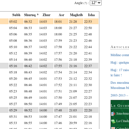
Angle
:
(?)
Subh
Shuruq *
Zhur
Asr
Maghrib
Isha
05:02
06:32
14:03
18:01
21:28
22:53
05:04
06:33
14:03
18:00
21:27
22:50
05:06
06:35
14:03
18:00
21:25
22:48
05:08
06:36
14:03
17:59
21:23
22:46
Article
05:10
06:37
14:02
17:58
21:22
22:44
05:12
06:39
14:02
17:57
21:20
22:41
Médine comme
05:14
06:40
14:02
17:56
21:18
22:39
Hajj : quelq
05:16
06:42
14:02
17:55
21:16
22:37
Hajj : 17 rai
05:18
06:43
14:02
17:54
21:14
22:34
le faire !
05:20
06:45
14:01
17:53
21:12
22:32
Des musulman
05:22
06:46
14:01
17:52
21:11
22:30
Musulman bl
05:23
06:48
14:01
17:51
21:09
22:27
2003-2013 – 
05:25
06:49
14:01
17:50
21:07
22:25
05:27
06:50
14:01
17:49
21:05
22:23
Le Guid
05:29
06:52
14:00
17:48
21:03
22:20
Sms4mus
05:31
06:53
14:00
17:47
21:01
22:18
La Citad
05:33
06:55
14:00
17:46
20:59
22:16
Calendri
05:35
06:56
14:00
17:45
20:57
22:13