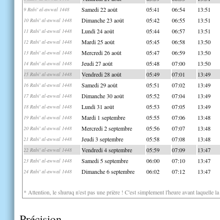
Samedi 22 août
05:41
06:54
13:51
9 Rabi' al-awwal 1448
Dimanche 23 août
05:42
06:55
13:51
10 Rabi' al-awwal 1448
Lundi 24 août
05:44
06:57
13:51
11 Rabi' al-awwal 1448
Mardi 25 août
05:45
06:58
13:50
12 Rabi' al-awwal 1448
Mercredi 26 août
05:47
06:59
13:50
13 Rabi' al-awwal 1448
Jeudi 27 août
05:48
07:00
13:50
14 Rabi' al-awwal 1448
Vendredi 28 août
05:49
07:01
13:49
15 Rabi' al-awwal 1448
Samedi 29 août
05:51
07:02
13:49
16 Rabi' al-awwal 1448
Dimanche 30 août
05:52
07:04
13:49
17 Rabi' al-awwal 1448
Lundi 31 août
05:53
07:05
13:49
18 Rabi' al-awwal 1448
Mardi 1 septembre
05:55
07:06
13:48
19 Rabi' al-awwal 1448
Mercredi 2 septembre
05:56
07:07
13:48
20 Rabi' al-awwal 1448
Jeudi 3 septembre
05:58
07:08
13:48
21 Rabi' al-awwal 1448
Vendredi 4 septembre
05:59
07:09
13:47
22 Rabi' al-awwal 1448
Samedi 5 septembre
06:00
07:10
13:47
23 Rabi' al-awwal 1448
Dimanche 6 septembre
06:02
07:12
13:47
24 Rabi' al-awwal 1448
* Attention, le shuruq n'est pas une prière ! C'est simplement l'heure avant laquelle l
Précision