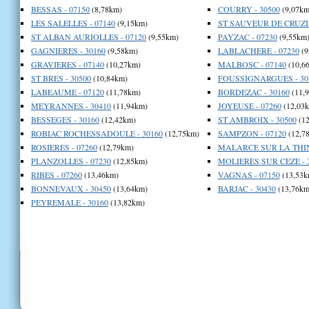
BESSAS - 07150
(8,78km)
COURRY - 30500
(9,07km
LES SALELLES - 07140
(9,15km)
ST SAUVEUR DE CRUZIE
ST ALBAN AURIOLLES - 07120
(9,55km)
PAYZAC - 07230
(9,55km
GAGNIERES - 30160
(9,58km)
LABLACHERE - 07230
(9
GRAVIERES - 07140
(10,27km)
MALBOSC - 07140
(10,6
ST BRES - 30500
(10,84km)
FOUSSIGNARGUES - 30
LABEAUME - 07120
(11,78km)
BORDEZAC - 30160
(11,
MEYRANNES - 30410
(11,94km)
JOYEUSE - 07260
(12,03
BESSEGES - 30160
(12,42km)
ST AMBROIX - 30500
(12
ROBIAC ROCHESSADOULE - 30160
(12,75km)
SAMPZON - 07120
(12,7
ROSIERES - 07260
(12,79km)
MALARCE SUR LA THINE
PLANZOLLES - 07230
(12,85km)
MOLIERES SUR CEZE - 
RIBES - 07260
(13,46km)
VAGNAS - 07150
(13,53k
BONNEVAUX - 30450
(13,64km)
BARJAC - 30430
(13,76km
PEYREMALE - 30160
(13,82km)