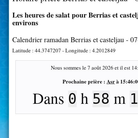
Les heures de salat pour Berrias et castel
environs
Calendrier ramadan Berrias et casteljau - 0
Latitude :
44.3747207
- Longitude :
4.2012849
Nous sommes le
7 août 2026
et il est
14
Prochaine prière :
Asr
à
15:46:0
Dans
h
m
0
58