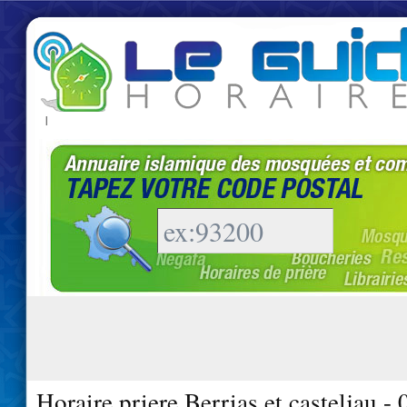
|
Horaire priere Berrias et casteljau -