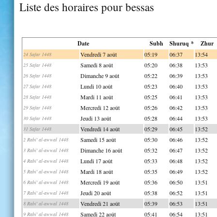
Liste des horaires pour bessas
Date
Subh
Shuruq *
Zhur
Vendredi 7 août
05:19
06:37
13:54
24 Safar 1448
Samedi 8 août
05:20
06:38
13:53
25 Safar 1448
Dimanche 9 août
05:22
06:39
13:53
26 Safar 1448
Lundi 10 août
05:23
06:40
13:53
27 Safar 1448
Mardi 11 août
05:25
06:41
13:53
28 Safar 1448
Mercredi 12 août
05:26
06:42
13:53
29 Safar 1448
Jeudi 13 août
05:28
06:44
13:53
30 Safar 1448
Vendredi 14 août
05:29
06:45
13:52
31 Safar 1448
Samedi 15 août
05:30
06:46
13:52
2 Rabi' al-awwal 1448
Dimanche 16 août
05:32
06:47
13:52
3 Rabi' al-awwal 1448
Lundi 17 août
05:33
06:48
13:52
4 Rabi' al-awwal 1448
Mardi 18 août
05:35
06:49
13:52
5 Rabi' al-awwal 1448
Mercredi 19 août
05:36
06:50
13:51
6 Rabi' al-awwal 1448
Jeudi 20 août
05:38
06:52
13:51
7 Rabi' al-awwal 1448
Vendredi 21 août
05:39
06:53
13:51
8 Rabi' al-awwal 1448
Samedi 22 août
05:41
06:54
13:51
9 Rabi' al-awwal 1448