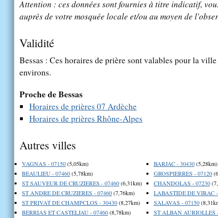
Attention : ces données sont fournies à titre indicatif, vou
auprès de votre mosquée locale et/ou au moyen de l'obser
Validité
Bessas : Ces horaires de prière sont valables pour la vill
environs.
Proche de Bessas
Horaires de prières 07 Ardèche
Horaires de prières Rhône-Alpes
Autres villes
VAGNAS - 07150
(5,05km)
BARJAC - 30430
(5,28km)
BEAULIEU - 07460
(5,78km)
GROSPIERRES - 07120
(6
ST SAUVEUR DE CRUZIERES - 07460
(6,31km)
CHANDOLAS - 07230
(7
ST ANDRE DE CRUZIERES - 07460
(7,76km)
LABASTIDE DE VIRAC -
ST PRIVAT DE CHAMPCLOS - 30430
(8,27km)
SALAVAS - 07150
(8,31k
BERRIAS ET CASTELJAU - 07460
(8,78km)
ST ALBAN AURIOLLES -