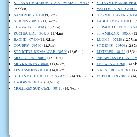
ST JEAN DE MARUEJOLS ET AVEJAN - 30430
ST JEAN DE MARUEJOLS
(9,55km)
VALLON PONT D ARC - 
SAMPZON - 07120
(9,7km)
ORGNAC L AVEN - 0715
ST BRES - 30500
(11,14km)
LABEAUME - 07120
(11,
THARAUX - 30430
(11,36km)
ST PAUL LE JEUNE - 074
ROCHEGUDE - 30430
(11,7km)
ST AMBROIX - 30500
(12
BANNE - 07460
(11,92km)
RUOMS - 07120
(12,57km
COURRY - 30500
(12,5km)
ST DENIS - 30500
(12,87
ST VICTOR DE MALCAP - 30500
(12,65km)
RIVIERES - 30430
(13,34
MONTCLUS - 30630
(13,15km)
MEJANNES LE CLAP - 3
MEYRANNES - 30410
(13,62km)
LE GARN - 30760
(14,09
LES ASSIONS - 07140
(14,03km)
GAGNIERES - 30160
(14,
ST GENEST DE BEAUZON - 07230
(14,33km)
POTELIERES - 30500
(14
LAGORCE - 07150
(14,63km)
MOLIERES SUR CEZE - 30410
(14,76km)