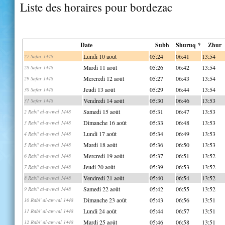
Liste des horaires pour bordezac
Date
Subh
Shuruq *
Zhur
Lundi 10 août
05:24
06:41
13:54
27 Safar 1448
Mardi 11 août
05:26
06:42
13:54
28 Safar 1448
Mercredi 12 août
05:27
06:43
13:54
29 Safar 1448
Jeudi 13 août
05:29
06:44
13:54
30 Safar 1448
Vendredi 14 août
05:30
06:46
13:53
31 Safar 1448
Samedi 15 août
05:31
06:47
13:53
2 Rabi' al-awwal 1448
Dimanche 16 août
05:33
06:48
13:53
3 Rabi' al-awwal 1448
Lundi 17 août
05:34
06:49
13:53
4 Rabi' al-awwal 1448
Mardi 18 août
05:36
06:50
13:53
5 Rabi' al-awwal 1448
Mercredi 19 août
05:37
06:51
13:52
6 Rabi' al-awwal 1448
Jeudi 20 août
05:39
06:53
13:52
7 Rabi' al-awwal 1448
Vendredi 21 août
05:40
06:54
13:52
8 Rabi' al-awwal 1448
Samedi 22 août
05:42
06:55
13:52
9 Rabi' al-awwal 1448
Dimanche 23 août
05:43
06:56
13:51
10 Rabi' al-awwal 1448
Lundi 24 août
05:44
06:57
13:51
11 Rabi' al-awwal 1448
Mardi 25 août
05:46
06:58
13:51
12 Rabi' al-awwal 1448