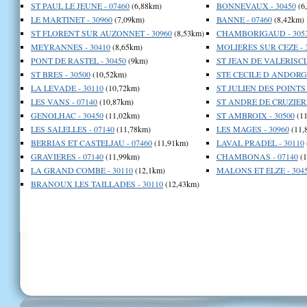
ST PAUL LE JEUNE - 07460
(6,88km)
BONNEVAUX - 30450
(6
LE MARTINET - 30960
(7,09km)
BANNE - 07460
(8,42km)
ST FLORENT SUR AUZONNET - 30960
(8,53km)
CHAMBORIGAUD - 305
MEYRANNES - 30410
(8,65km)
MOLIERES SUR CEZE - 
PONT DE RASTEL - 30450
(9km)
ST JEAN DE VALERISCLE
ST BRES - 30500
(10,52km)
STE CECILE D ANDORGE
LA LEVADE - 30110
(10,72km)
ST JULIEN DES POINTS 
LES VANS - 07140
(10,87km)
ST ANDRE DE CRUZIERE
GENOLHAC - 30450
(11,02km)
ST AMBROIX - 30500
(11
LES SALELLES - 07140
(11,78km)
LES MAGES - 30960
(11,
BERRIAS ET CASTELJAU - 07460
(11,91km)
LAVAL PRADEL - 30110
GRAVIERES - 07140
(11,99km)
CHAMBONAS - 07140
(1
LA GRAND COMBE - 30110
(12,1km)
MALONS ET ELZE - 304
BRANOUX LES TAILLADES - 30110
(12,43km)