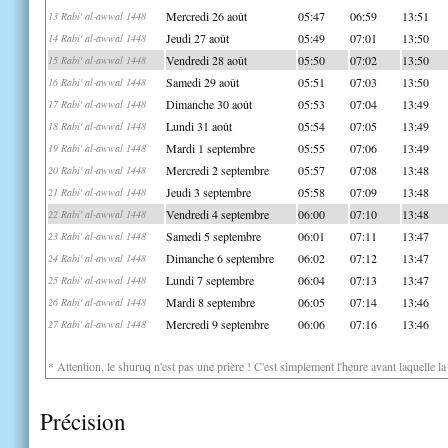
Mercredi 26 août
05:47
06:59
13:51
13 Rabi' al-awwal 1448
Jeudi 27 août
05:49
07:01
13:50
14 Rabi' al-awwal 1448
Vendredi 28 août
05:50
07:02
13:50
15 Rabi' al-awwal 1448
Samedi 29 août
05:51
07:03
13:50
16 Rabi' al-awwal 1448
Dimanche 30 août
05:53
07:04
13:49
17 Rabi' al-awwal 1448
Lundi 31 août
05:54
07:05
13:49
18 Rabi' al-awwal 1448
Mardi 1 septembre
05:55
07:06
13:49
19 Rabi' al-awwal 1448
Mercredi 2 septembre
05:57
07:08
13:48
20 Rabi' al-awwal 1448
Jeudi 3 septembre
05:58
07:09
13:48
21 Rabi' al-awwal 1448
Vendredi 4 septembre
06:00
07:10
13:48
22 Rabi' al-awwal 1448
Samedi 5 septembre
06:01
07:11
13:47
23 Rabi' al-awwal 1448
Dimanche 6 septembre
06:02
07:12
13:47
24 Rabi' al-awwal 1448
Lundi 7 septembre
06:04
07:13
13:47
25 Rabi' al-awwal 1448
Mardi 8 septembre
06:05
07:14
13:46
26 Rabi' al-awwal 1448
Mercredi 9 septembre
06:06
07:16
13:46
27 Rabi' al-awwal 1448
* Attention, le shuruq n'est pas une prière ! C'est simplement l'heure avant laquelle l
Précision