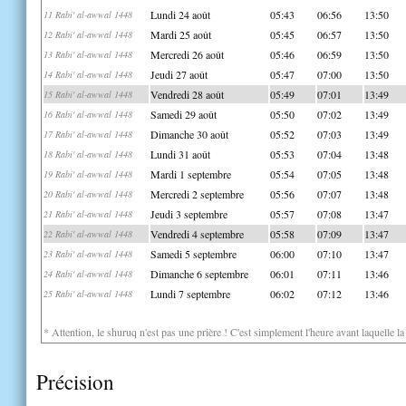
Lundi 24 août
05:43
06:56
13:50
11 Rabi' al-awwal 1448
Mardi 25 août
05:45
06:57
13:50
12 Rabi' al-awwal 1448
Mercredi 26 août
05:46
06:59
13:50
13 Rabi' al-awwal 1448
Jeudi 27 août
05:47
07:00
13:50
14 Rabi' al-awwal 1448
Vendredi 28 août
05:49
07:01
13:49
15 Rabi' al-awwal 1448
Samedi 29 août
05:50
07:02
13:49
16 Rabi' al-awwal 1448
Dimanche 30 août
05:52
07:03
13:49
17 Rabi' al-awwal 1448
Lundi 31 août
05:53
07:04
13:48
18 Rabi' al-awwal 1448
Mardi 1 septembre
05:54
07:05
13:48
19 Rabi' al-awwal 1448
Mercredi 2 septembre
05:56
07:07
13:48
20 Rabi' al-awwal 1448
Jeudi 3 septembre
05:57
07:08
13:47
21 Rabi' al-awwal 1448
Vendredi 4 septembre
05:58
07:09
13:47
22 Rabi' al-awwal 1448
Samedi 5 septembre
06:00
07:10
13:47
23 Rabi' al-awwal 1448
Dimanche 6 septembre
06:01
07:11
13:46
24 Rabi' al-awwal 1448
Lundi 7 septembre
06:02
07:12
13:46
25 Rabi' al-awwal 1448
* Attention, le shuruq n'est pas une prière ! C'est simplement l'heure avant laquelle l
Précision