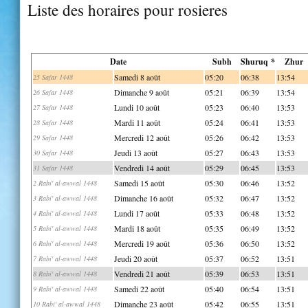
Liste des horaires pour rosieres
Date
Subh
Shuruq *
Zhur
Samedi 8 août
05:20
06:38
13:54
25 Safar 1448
Dimanche 9 août
05:21
06:39
13:54
26 Safar 1448
Lundi 10 août
05:23
06:40
13:53
27 Safar 1448
Mardi 11 août
05:24
06:41
13:53
28 Safar 1448
Mercredi 12 août
05:26
06:42
13:53
29 Safar 1448
Jeudi 13 août
05:27
06:43
13:53
30 Safar 1448
Vendredi 14 août
05:29
06:45
13:53
31 Safar 1448
Samedi 15 août
05:30
06:46
13:52
2 Rabi' al-awwal 1448
Dimanche 16 août
05:32
06:47
13:52
3 Rabi' al-awwal 1448
Lundi 17 août
05:33
06:48
13:52
4 Rabi' al-awwal 1448
Mardi 18 août
05:35
06:49
13:52
5 Rabi' al-awwal 1448
Mercredi 19 août
05:36
06:50
13:52
6 Rabi' al-awwal 1448
Jeudi 20 août
05:37
06:52
13:51
7 Rabi' al-awwal 1448
Vendredi 21 août
05:39
06:53
13:51
8 Rabi' al-awwal 1448
Samedi 22 août
05:40
06:54
13:51
9 Rabi' al-awwal 1448
Dimanche 23 août
05:42
06:55
13:51
10 Rabi' al-awwal 1448