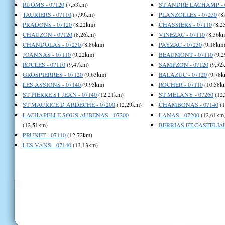
RUOMS - 07120
(7,53km)
ST ANDRE LACHAMP - 
TAURIERS - 07110
(7,99km)
PLANZOLLES - 07230
(8
PRADONS - 07120
(8,22km)
CHASSIERS - 07110
(8,2
CHAUZON - 07120
(8,26km)
VINEZAC - 07110
(8,36k
CHANDOLAS - 07230
(8,86km)
PAYZAC - 07230
(9,18km
JOANNAS - 07110
(9,22km)
BEAUMONT - 07110
(9,2
ROCLES - 07110
(9,47km)
SAMPZON - 07120
(9,52
GROSPIERRES - 07120
(9,63km)
BALAZUC - 07120
(9,78k
LES ASSIONS - 07140
(9,95km)
ROCHER - 07110
(10,58k
ST PIERRE ST JEAN - 07140
(12,21km)
ST MELANY - 07260
(12
ST MAURICE D ARDECHE - 07200
(12,29km)
CHAMBONAS - 07140
(1
LACHAPELLE SOUS AUBENAS - 07200
LANAS - 07200
(12,61km
(12,51km)
BERRIAS ET CASTELJAU
PRUNET - 07110
(12,72km)
LES VANS - 07140
(13,13km)