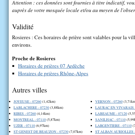
Attention : ces données sont fournies à titre indicatif, vou
auprès de votre mosquée locale et/ou au moyen de l'obser
Validité
Rosieres : Ces horaires de prière sont valables pour la vil
environs.
Proche de Rosieres
Horaires de prières 07 Ardèche
Horaires de prières Rhône-Alpes
Autres villes
JOYEUSE - 07260
(1,42km)
VERNON - 07260
(3,71km
LABLACHERE - 07230
(3,88km)
LAURAC EN VIVARAIS -
RIBES - 07260
(4,14km)
LABEAUME - 07120
(5,5
MONTREAL - 07110
(5,87km)
SANILHAC - 07110
(5,99
UZER - 07110
(6,97km)
LARGENTIERE - 07110
(
ST GENEST DE BEAUZON - 07230
(7,07km)
ST ALBAN AURIOLLES -