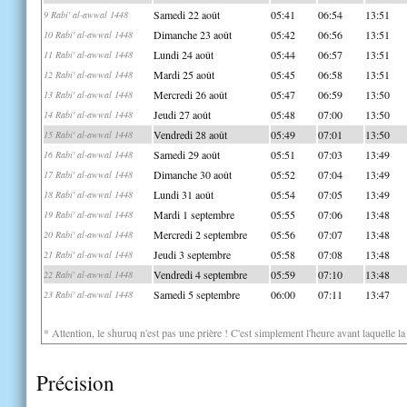
Samedi 22 août
05:41
06:54
13:51
9 Rabi' al-awwal 1448
Dimanche 23 août
05:42
06:56
13:51
10 Rabi' al-awwal 1448
Lundi 24 août
05:44
06:57
13:51
11 Rabi' al-awwal 1448
Mardi 25 août
05:45
06:58
13:51
12 Rabi' al-awwal 1448
Mercredi 26 août
05:47
06:59
13:50
13 Rabi' al-awwal 1448
Jeudi 27 août
05:48
07:00
13:50
14 Rabi' al-awwal 1448
Vendredi 28 août
05:49
07:01
13:50
15 Rabi' al-awwal 1448
Samedi 29 août
05:51
07:03
13:49
16 Rabi' al-awwal 1448
Dimanche 30 août
05:52
07:04
13:49
17 Rabi' al-awwal 1448
Lundi 31 août
05:54
07:05
13:49
18 Rabi' al-awwal 1448
Mardi 1 septembre
05:55
07:06
13:48
19 Rabi' al-awwal 1448
Mercredi 2 septembre
05:56
07:07
13:48
20 Rabi' al-awwal 1448
Jeudi 3 septembre
05:58
07:08
13:48
21 Rabi' al-awwal 1448
Vendredi 4 septembre
05:59
07:10
13:48
22 Rabi' al-awwal 1448
Samedi 5 septembre
06:00
07:11
13:47
23 Rabi' al-awwal 1448
* Attention, le shuruq n'est pas une prière ! C'est simplement l'heure avant laquelle l
Précision