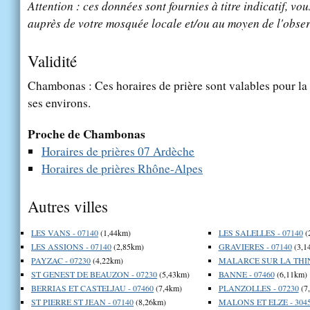
Attention : ces données sont fournies à titre indicatif, vou
auprès de votre mosquée locale et/ou au moyen de l'obser
Validité
Chambonas : Ces horaires de prière sont valables pour la 
ses environs.
Proche de Chambonas
Horaires de prières 07 Ardèche
Horaires de prières Rhône-Alpes
Autres villes
LES VANS - 07140
(1,44km)
LES SALELLES - 07140
(
LES ASSIONS - 07140
(2,85km)
GRAVIERES - 07140
(3,1
PAYZAC - 07230
(4,22km)
MALARCE SUR LA THINE
ST GENEST DE BEAUZON - 07230
(5,43km)
BANNE - 07460
(6,11km)
BERRIAS ET CASTELJAU - 07460
(7,4km)
PLANZOLLES - 07230
(7
ST PIERRE ST JEAN - 07140
(8,26km)
MALONS ET ELZE - 304