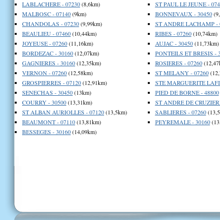
LABLACHERE - 07230
(8,6km)
ST PAUL LE JEUNE - 074
MALBOSC - 07140
(9km)
BONNEVAUX - 30450
(9
CHANDOLAS - 07230
(9,99km)
ST ANDRE LACHAMP - 
BEAULIEU - 07460
(10,44km)
RIBES - 07260
(10,74km)
JOYEUSE - 07260
(11,16km)
AUJAC - 30450
(11,73km)
BORDEZAC - 30160
(12,07km)
PONTEILS ET BRESIS - 
GAGNIERES - 30160
(12,35km)
ROSIERES - 07260
(12,47
VERNON - 07260
(12,58km)
ST MELANY - 07260
(12
GROSPIERRES - 07120
(12,91km)
STE MARGUERITE LAFIG
SENECHAS - 30450
(13km)
PIED DE BORNE - 48800
COURRY - 30500
(13,31km)
ST ANDRE DE CRUZIERE
ST ALBAN AURIOLLES - 07120
(13,5km)
SABLIERES - 07260
(13,
BEAUMONT - 07110
(13,81km)
PEYREMALE - 30160
(13
BESSEGES - 30160
(14,09km)