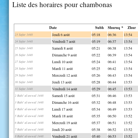
Liste des horaires pour chambonas
Date
Subh
Shuruq *
Zhur
Jeudi 6 août
05:18
06:36
13:54
23 Safar 1448
Vendredi 7 août
05:19
06:37
13:54
24 Safar 1448
Samedi 8 août
05:21
06:38
13:54
25 Safar 1448
Dimanche 9 août
05:22
06:39
13:54
26 Safar 1448
Lundi 10 août
05:24
06:41
13:54
27 Safar 1448
Mardi 11 août
05:25
06:42
13:54
28 Safar 1448
Mercredi 12 août
05:26
06:43
13:54
29 Safar 1448
Jeudi 13 août
05:28
06:44
13:53
30 Safar 1448
Vendredi 14 août
05:29
06:45
13:53
31 Safar 1448
Samedi 15 août
05:31
06:46
13:53
2 Rabi' al-awwal 1448
Dimanche 16 août
05:32
06:48
13:53
3 Rabi' al-awwal 1448
Lundi 17 août
05:34
06:49
13:53
4 Rabi' al-awwal 1448
Mardi 18 août
05:35
06:50
13:52
5 Rabi' al-awwal 1448
Mercredi 19 août
05:37
06:51
13:52
6 Rabi' al-awwal 1448
Jeudi 20 août
05:38
06:52
13:52
7 Rabi' al-awwal 1448
Vendredi 21 août
05:40
06:53
13:52
8 Rabi' al-awwal 1448