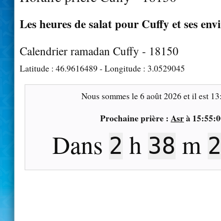
Les heures de salat pour Cuffy et ses env
Calendrier ramadan Cuffy - 18150
Latitude :
46.9616489
- Longitude :
3.0529045
Nous sommes le
6 août 2026
et il est
13
Prochaine prière :
Asr
à
15:55:0
Dans
h
m
2
38