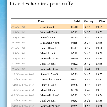
Liste des horaires pour cuffy
Date
Subh
Shuruq *
Zhur
Jeudi 6 août
05:10
06:33
13:59
23 Safar 1448
Vendredi 7 août
05:12
06:35
13:59
24 Safar 1448
Samedi 8 août
05:13
06:36
13:58
25 Safar 1448
Dimanche 9 août
05:15
06:37
13:58
26 Safar 1448
Lundi 10 août
05:17
06:39
13:58
27 Safar 1448
Mardi 11 août
05:18
06:40
13:58
28 Safar 1448
Mercredi 12 août
05:20
06:41
13:58
29 Safar 1448
Jeudi 13 août
05:22
06:42
13:58
30 Safar 1448
Vendredi 14 août
05:23
06:44
13:57
31 Safar 1448
Samedi 15 août
05:25
06:45
13:57
2 Rabi' al-awwal 1448
Dimanche 16 août
05:27
06:46
13:57
3 Rabi' al-awwal 1448
Lundi 17 août
05:28
06:48
13:57
4 Rabi' al-awwal 1448
Mardi 18 août
05:30
06:49
13:57
5 Rabi' al-awwal 1448
Mercredi 19 août
05:32
06:50
13:56
6 Rabi' al-awwal 1448
Jeudi 20 août
05:33
06:51
13:56
7 Rabi' al-awwal 1448
Vendredi 21 août
05:35
06:53
13:56
8 Rabi' al-awwal 1448