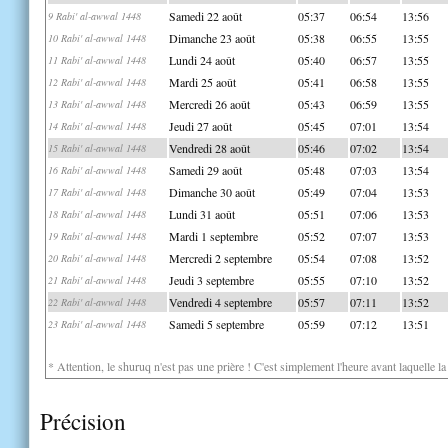
Samedi 22 août
05:37
06:54
13:56
9 Rabi' al-awwal 1448
Dimanche 23 août
05:38
06:55
13:55
10 Rabi' al-awwal 1448
Lundi 24 août
05:40
06:57
13:55
11 Rabi' al-awwal 1448
Mardi 25 août
05:41
06:58
13:55
12 Rabi' al-awwal 1448
Mercredi 26 août
05:43
06:59
13:55
13 Rabi' al-awwal 1448
Jeudi 27 août
05:45
07:01
13:54
14 Rabi' al-awwal 1448
Vendredi 28 août
05:46
07:02
13:54
15 Rabi' al-awwal 1448
Samedi 29 août
05:48
07:03
13:54
16 Rabi' al-awwal 1448
Dimanche 30 août
05:49
07:04
13:53
17 Rabi' al-awwal 1448
Lundi 31 août
05:51
07:06
13:53
18 Rabi' al-awwal 1448
Mardi 1 septembre
05:52
07:07
13:53
19 Rabi' al-awwal 1448
Mercredi 2 septembre
05:54
07:08
13:52
20 Rabi' al-awwal 1448
Jeudi 3 septembre
05:55
07:10
13:52
21 Rabi' al-awwal 1448
Vendredi 4 septembre
05:57
07:11
13:52
22 Rabi' al-awwal 1448
Samedi 5 septembre
05:59
07:12
13:51
23 Rabi' al-awwal 1448
* Attention, le shuruq n'est pas une prière ! C'est simplement l'heure avant laquelle l
Précision