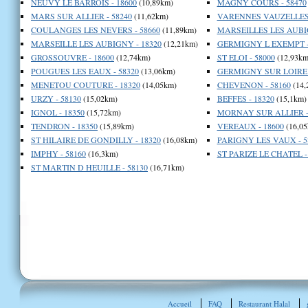
NEUVY LE BARROIS - 18600
(10,89km)
MAGNY COURS - 58470
MARS SUR ALLIER - 58240
(11,62km)
VARENNES VAUZELLES 
COULANGES LES NEVERS - 58660
(11,89km)
MARSEILLES LES AUBIG
MARSEILLE LES AUBIGNY - 18320
(12,21km)
GERMIGNY L EXEMPT -
GROSSOUVRE - 18600
(12,74km)
ST ELOI - 58000
(12,93km
POUGUES LES EAUX - 58320
(13,06km)
GERMIGNY SUR LOIRE -
MENETOU COUTURE - 18320
(14,05km)
CHEVENON - 58160
(14,
URZY - 58130
(15,02km)
BEFFES - 18320
(15,1km)
IGNOL - 18350
(15,72km)
MORNAY SUR ALLIER -
TENDRON - 18350
(15,89km)
VEREAUX - 18600
(16,05
ST HILAIRE DE GONDILLY - 18320
(16,08km)
PARIGNY LES VAUX - 5
IMPHY - 58160
(16,3km)
ST PARIZE LE CHATEL -
ST MARTIN D HEUILLE - 58130
(16,71km)
Accueil
FAQ
Restaurant Halal