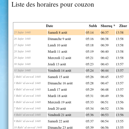
Liste des horaires pour couzon
Date
Subh
Shuruq *
Zhur
Samedi 8 août
05:14
06:37
13:58
25 Safar 1448
Dimanche 9 août
05:16
06:38
13:58
26 Safar 1448
Lundi 10 août
05:18
06:39
13:58
27 Safar 1448
Mardi 11 août
05:19
06:40
13:58
28 Safar 1448
Mercredi 12 août
05:21
06:42
13:58
29 Safar 1448
Jeudi 13 août
05:23
06:43
13:57
30 Safar 1448
Vendredi 14 août
05:24
06:44
13:57
31 Safar 1448
Samedi 15 août
05:26
06:45
13:57
2 Rabi' al-awwal 1448
Dimanche 16 août
05:28
06:47
13:57
3 Rabi' al-awwal 1448
Lundi 17 août
05:29
06:48
13:57
4 Rabi' al-awwal 1448
Mardi 18 août
05:31
06:49
13:56
5 Rabi' al-awwal 1448
Mercredi 19 août
05:33
06:51
13:56
6 Rabi' al-awwal 1448
Jeudi 20 août
05:34
06:52
13:56
7 Rabi' al-awwal 1448
Vendredi 21 août
05:36
06:53
13:56
8 Rabi' al-awwal 1448
Samedi 22 août
05:37
06:54
13:55
9 Rabi' al-awwal 1448
Dimanche 23 août
05:39
06:56
13:55
10 Rabi' al-awwal 1448