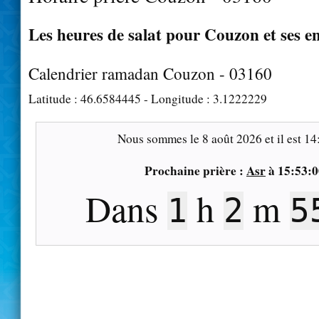
Les heures de salat pour Couzon et ses e
Calendrier ramadan Couzon - 03160
Latitude :
46.6584445
- Longitude :
3.1222229
Nous sommes le
8 août 2026
et il est
14
Prochaine prière :
Asr
à
15:53:0
Dans
h
m
1
2
5