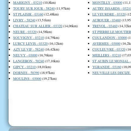
MARIGNY - 03210
(10,8km)
MONTILLY - 03000
(11,1
TOURY SUR JOUR - 58240
(11,97km)
AUTRY ISSARDS - 0321
ST PLAISIR - 03160
(12,48km)
LE VEURDRE - 03320
(12
LIVRY - 58240
(13,51km)
AUROUER - 03460
(13,95
CHATEAU SUR ALLIER - 03320
(14,06km)
TREVOL - 03460
(14,32k
NEURE - 03320
(14,58km)
ST PIERRE LE MOUTIER 
SOUVIGNY - 03210
(14,79km)
COULANDON - 03000
(1
LURCY LEVIS - 03320
(16,12km)
AVERMES - 03000
(16,2k
AZY LE VIF - 58240
(16,42km)
COULEUVRE - 03320
(16
NEUVY - 03000
(16,76km)
MEILLERS - 03210
(17,0
LANGERON - 58240
(17,16km)
ST AUBIN LE MONIAL -
GIPCY - 03210
(18,01km)
YGRANDE - 03160
(18,0
DORNES - 58390
(18,97km)
NEUVILLE LES DECIZE -
MOULINS - 03000
(19,27km)