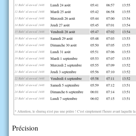
Lundi 24 août
05:41
06:57
13:55
11 Rabi' al-awwal 1448
Mardi 25 août
05:42
06:58
13:55
12 Rabi' al-awwal 1448
Mercredi 26 août
05:44
07:00
13:54
13 Rabi' al-awwal 1448
Jeudi 27 août
05:45
07:01
13:54
14 Rabi' al-awwal 1448
Vendredi 28 août
05:47
07:02
13:54
15 Rabi' al-awwal 1448
Samedi 29 août
05:48
07:03
13:53
16 Rabi' al-awwal 1448
Dimanche 30 août
05:50
07:05
13:53
17 Rabi' al-awwal 1448
Lundi 31 août
05:51
07:06
13:53
18 Rabi' al-awwal 1448
Mardi 1 septembre
05:53
07:07
13:53
19 Rabi' al-awwal 1448
Mercredi 2 septembre
05:55
07:09
13:52
20 Rabi' al-awwal 1448
Jeudi 3 septembre
05:56
07:10
13:52
21 Rabi' al-awwal 1448
Vendredi 4 septembre
05:58
07:11
13:52
22 Rabi' al-awwal 1448
Samedi 5 septembre
05:59
07:12
13:51
23 Rabi' al-awwal 1448
Dimanche 6 septembre
06:01
07:14
13:51
24 Rabi' al-awwal 1448
Lundi 7 septembre
06:02
07:15
13:51
25 Rabi' al-awwal 1448
* Attention, le shuruq n'est pas une prière ! C'est simplement l'heure avant laquelle l
Précision