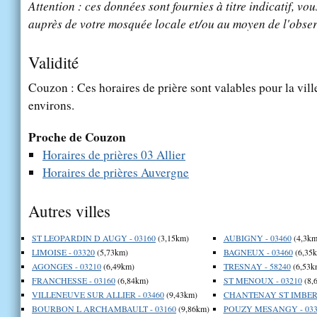
Attention : ces données sont fournies à titre indicatif, vou
auprès de votre mosquée locale et/ou au moyen de l'obser
Validité
Couzon : Ces horaires de prière sont valables pour la vil
environs.
Proche de Couzon
Horaires de prières 03 Allier
Horaires de prières Auvergne
Autres villes
ST LEOPARDIN D AUGY - 03160
(3,15km)
AUBIGNY - 03460
(4,3km
LIMOISE - 03320
(5,73km)
BAGNEUX - 03460
(6,35
AGONGES - 03210
(6,49km)
TRESNAY - 58240
(6,53k
FRANCHESSE - 03160
(6,84km)
ST MENOUX - 03210
(8,
VILLENEUVE SUR ALLIER - 03460
(9,43km)
CHANTENAY ST IMBERT
BOURBON L ARCHAMBAULT - 03160
(9,86km)
POUZY MESANGY - 033