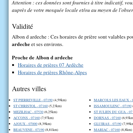
Attention : ces données sont fournies à titre indicatif, vou
auprès de votre mosquée locale et/ou au moyen de l'obser
Validité
Albon d ardeche : Ces horaires de prière sont valables pou
ardeche
et ses environs.
Proche de Albon d ardeche
Horaires de prières 07 Ardèche
Horaires de prières Rhône-Alpes
Autres villes
ST PIERREVILLE - 07190
(4,59km)
MARCOLS LES EAUX - 
ST CHRISTOL - 07160
(5,23km)
ISSAMOULENC - 07190
MEZILHAC - 07530
(6,25km)
ST JULIEN DU GUA - 07
ACCONS - 07160
(7,97km)
DORNAS - 07160
(6,93km
AJOUX - 07000
(8,39km)
GLUIRAS - 07190
(7,99k
BEAUVENE - 07190
(8,81km)
MARIAC - 07160
(8,8km)