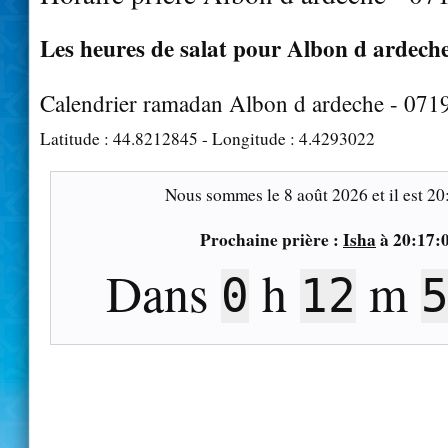
Les heures de salat pour Albon d ardeche
Calendrier ramadan Albon d ardeche - 071
Latitude :
44.8212845
- Longitude :
4.4293022
Nous sommes le
8 août 2026
et il est
20
Prochaine prière :
Isha
à
20:17:
Dans
h
m
0
12