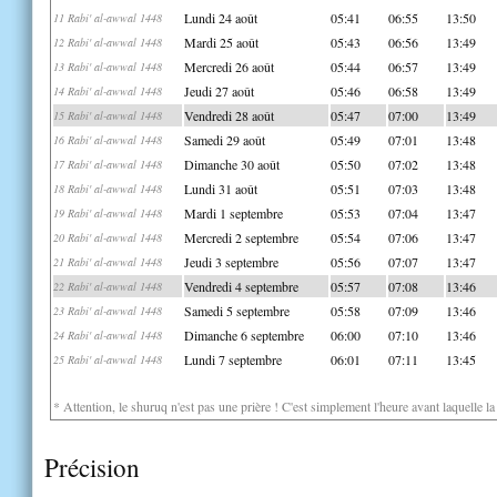
Lundi 24 août
05:41
06:55
13:50
11 Rabi' al-awwal 1448
Mardi 25 août
05:43
06:56
13:49
12 Rabi' al-awwal 1448
Mercredi 26 août
05:44
06:57
13:49
13 Rabi' al-awwal 1448
Jeudi 27 août
05:46
06:58
13:49
14 Rabi' al-awwal 1448
Vendredi 28 août
05:47
07:00
13:49
15 Rabi' al-awwal 1448
Samedi 29 août
05:49
07:01
13:48
16 Rabi' al-awwal 1448
Dimanche 30 août
05:50
07:02
13:48
17 Rabi' al-awwal 1448
Lundi 31 août
05:51
07:03
13:48
18 Rabi' al-awwal 1448
Mardi 1 septembre
05:53
07:04
13:47
19 Rabi' al-awwal 1448
Mercredi 2 septembre
05:54
07:06
13:47
20 Rabi' al-awwal 1448
Jeudi 3 septembre
05:56
07:07
13:47
21 Rabi' al-awwal 1448
Vendredi 4 septembre
05:57
07:08
13:46
22 Rabi' al-awwal 1448
Samedi 5 septembre
05:58
07:09
13:46
23 Rabi' al-awwal 1448
Dimanche 6 septembre
06:00
07:10
13:46
24 Rabi' al-awwal 1448
Lundi 7 septembre
06:01
07:11
13:45
25 Rabi' al-awwal 1448
* Attention, le shuruq n'est pas une prière ! C'est simplement l'heure avant laquelle l
Précision