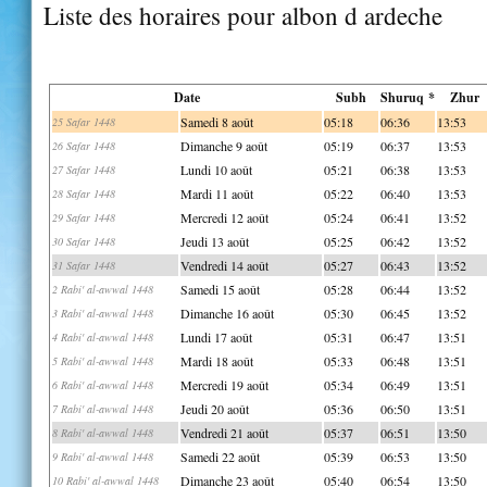
Liste des horaires pour albon d ardeche
Date
Subh
Shuruq *
Zhur
Samedi 8 août
05:18
06:36
13:53
25 Safar 1448
Dimanche 9 août
05:19
06:37
13:53
26 Safar 1448
Lundi 10 août
05:21
06:38
13:53
27 Safar 1448
Mardi 11 août
05:22
06:40
13:53
28 Safar 1448
Mercredi 12 août
05:24
06:41
13:52
29 Safar 1448
Jeudi 13 août
05:25
06:42
13:52
30 Safar 1448
Vendredi 14 août
05:27
06:43
13:52
31 Safar 1448
Samedi 15 août
05:28
06:44
13:52
2 Rabi' al-awwal 1448
Dimanche 16 août
05:30
06:45
13:52
3 Rabi' al-awwal 1448
Lundi 17 août
05:31
06:47
13:51
4 Rabi' al-awwal 1448
Mardi 18 août
05:33
06:48
13:51
5 Rabi' al-awwal 1448
Mercredi 19 août
05:34
06:49
13:51
6 Rabi' al-awwal 1448
Jeudi 20 août
05:36
06:50
13:51
7 Rabi' al-awwal 1448
Vendredi 21 août
05:37
06:51
13:50
8 Rabi' al-awwal 1448
Samedi 22 août
05:39
06:53
13:50
9 Rabi' al-awwal 1448
Dimanche 23 août
05:40
06:54
13:50
10 Rabi' al-awwal 1448