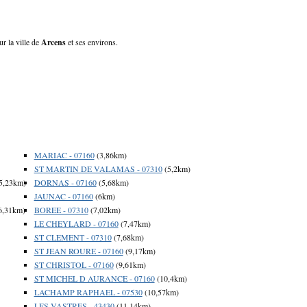
ur la ville de
Arcens
et ses environs.
MARIAC - 07160
(3,86km)
ST MARTIN DE VALAMAS - 07310
(5,2km)
5,23km)
DORNAS - 07160
(5,68km)
JAUNAC - 07160
(6km)
6,31km)
BOREE - 07310
(7,02km)
LE CHEYLARD - 07160
(7,47km)
ST CLEMENT - 07310
(7,68km)
ST JEAN ROURE - 07160
(9,17km)
ST CHRISTOL - 07160
(9,61km)
ST MICHEL D AURANCE - 07160
(10,4km)
LACHAMP RAPHAEL - 07530
(10,57km)
LES VASTRES - 43430
(11,14km)