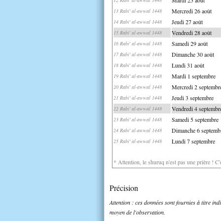
Mercredi 26 août
13 Rabi' al-awwal 1448
Jeudi 27 août
14 Rabi' al-awwal 1448
Vendredi 28 août
15 Rabi' al-awwal 1448
Samedi 29 août
16 Rabi' al-awwal 1448
Dimanche 30 août
17 Rabi' al-awwal 1448
Lundi 31 août
18 Rabi' al-awwal 1448
Mardi 1 septembre
19 Rabi' al-awwal 1448
Mercredi 2 septembr
20 Rabi' al-awwal 1448
Jeudi 3 septembre
21 Rabi' al-awwal 1448
Vendredi 4 septembr
22 Rabi' al-awwal 1448
Samedi 5 septembre
23 Rabi' al-awwal 1448
Dimanche 6 septemb
24 Rabi' al-awwal 1448
Lundi 7 septembre
25 Rabi' al-awwal 1448
* Attention, le shuruq n'est pas une prière ! C
Précision
Attention : ces données sont fournies à titre in
moyen de l'observation.