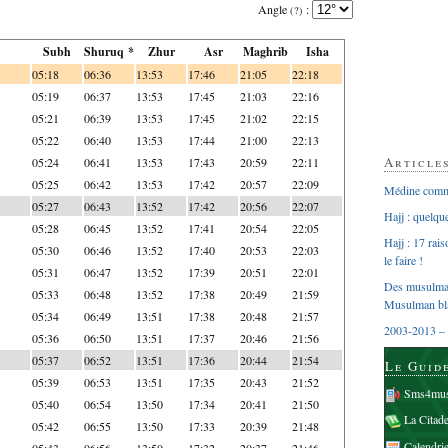
Angle
:
(?)
Subh
Shuruq *
Zhur
Asr
Maghrib
Isha
05:18
06:36
13:53
17:46
21:05
22:18
05:19
06:37
13:53
17:45
21:03
22:16
05:21
06:39
13:53
17:45
21:02
22:15
05:22
06:40
13:53
17:44
21:00
22:13
Article
05:24
06:41
13:53
17:43
20:59
22:11
05:25
06:42
13:53
17:42
20:57
22:09
Médine comme
05:27
06:43
13:52
17:42
20:56
22:07
Hajj : quelq
05:28
06:45
13:52
17:41
20:54
22:05
Hajj : 17 rai
05:30
06:46
13:52
17:40
20:53
22:03
le faire !
05:31
06:47
13:52
17:39
20:51
22:01
Des musulman
05:33
06:48
13:52
17:38
20:49
21:59
Musulman bl
05:34
06:49
13:51
17:38
20:48
21:57
2003-2013 – 
05:36
06:50
13:51
17:37
20:46
21:56
05:37
06:52
13:51
17:36
20:44
21:54
Le Guid
05:39
06:53
13:51
17:35
20:43
21:52
Sms4mus
05:40
06:54
13:50
17:34
20:41
21:50
La Citad
05:42
06:55
13:50
17:33
20:39
21:48
Calendri
05:43
06:56
13:50
17:32
20:37
21:46