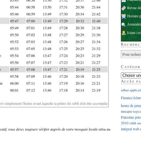
05:44
06:58
13:50
17:31
20:36
21:44
Revue d
05:46
06:59
13:49
17:30
20:34
21:42
Horaire p
05:47
07:00
13:49
17:29
20:32
21:40
Annuaire
05:49
07:01
13:49
17:28
20:30
21:38
Islam
(se
05:50
07:02
13:48
17:27
20:29
21:36
05:52
07:03
13:48
17:26
20:27
21:34
Recherc
05:53
07:05
13:48
17:25
20:25
21:32
e
05:54
07:06
13:47
17:24
20:23
21:29
05:56
07:07
13:47
17:23
20:21
21:27
Catégor
e
05:57
07:08
13:47
17:21
20:19
21:25
05:58
07:09
13:46
17:20
20:18
21:23
Accès p
re
06:00
07:11
13:46
17:19
20:16
21:21
06:01
07:12
13:46
17:18
20:14
21:19
adhan
applicat
Finance Isla
'est simplement l'heure avant laquelle la prière du subh doit être accomplie
heure de prie
mecque
logici
Palestine
prie
2010
salat
sm
intégral
web
dicatif, vous devez toujours vérifier auprès de votre mosquée locale et/ou au