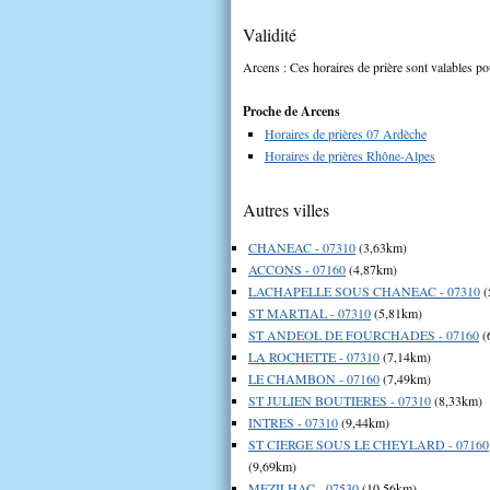
Validité
Arcens : Ces horaires de prière sont valables po
Proche de Arcens
Horaires de prières 07 Ardèche
Horaires de prières Rhône-Alpes
Autres villes
CHANEAC - 07310
(3,63km)
ACCONS - 07160
(4,87km)
LACHAPELLE SOUS CHANEAC - 07310
(
ST MARTIAL - 07310
(5,81km)
ST ANDEOL DE FOURCHADES - 07160
(
LA ROCHETTE - 07310
(7,14km)
LE CHAMBON - 07160
(7,49km)
ST JULIEN BOUTIERES - 07310
(8,33km)
INTRES - 07310
(9,44km)
ST CIERGE SOUS LE CHEYLARD - 07160
(9,69km)
MEZILHAC - 07530
(10,56km)