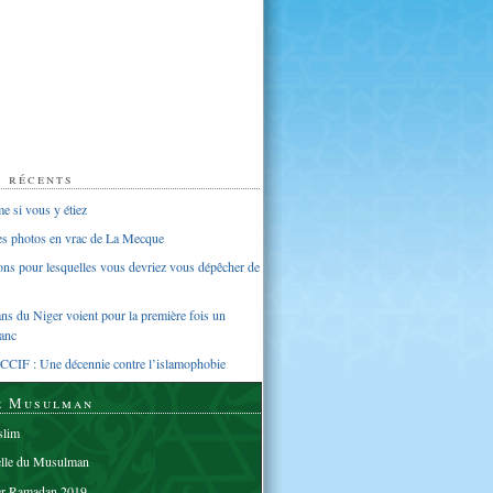
s récents
 si vous y étiez
ues photos en vrac de La Mecque
sons pour lesquelles vous devriez vous dépêcher de
s du Niger voient pour la première fois un
anc
CCIF : Une décennie contre l’islamophobie
e Musulman
lim
elle du Musulman
er Ramadan 2019