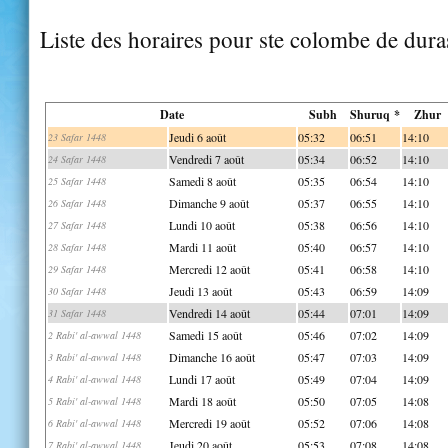
Liste des horaires pour ste colombe de dura
Date
Subh
Shuruq *
Zhur
Jeudi 6 août
05:32
06:51
14:10
23 Safar 1448
Vendredi 7 août
05:34
06:52
14:10
24 Safar 1448
Samedi 8 août
05:35
06:54
14:10
25 Safar 1448
Dimanche 9 août
05:37
06:55
14:10
26 Safar 1448
Lundi 10 août
05:38
06:56
14:10
27 Safar 1448
Mardi 11 août
05:40
06:57
14:10
28 Safar 1448
Mercredi 12 août
05:41
06:58
14:10
29 Safar 1448
Jeudi 13 août
05:43
06:59
14:09
30 Safar 1448
Vendredi 14 août
05:44
07:01
14:09
31 Safar 1448
Samedi 15 août
05:46
07:02
14:09
2 Rabi' al-awwal 1448
Dimanche 16 août
05:47
07:03
14:09
3 Rabi' al-awwal 1448
Lundi 17 août
05:49
07:04
14:09
4 Rabi' al-awwal 1448
Mardi 18 août
05:50
07:05
14:08
5 Rabi' al-awwal 1448
Mercredi 19 août
05:52
07:06
14:08
6 Rabi' al-awwal 1448
Jeudi 20 août
05:53
07:08
14:08
7 Rabi' al-awwal 1448