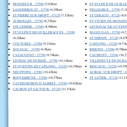
MONSEGUR - 33580
(5,62km)
ST SULPICE DE GUILLE
LANDERROUAT - 33790
(6,29km)
PELLEGRUE - 33790
(7,1
ST PIERRE SUR DROPT - 47120
(7,52km)
ST GERAUD - 47120
(8,0
AURIOLLES - 33790
(8,23km)
ST VIVIEN DE MONSEGU
STE GEMME - 33580
(8,98km)
LEVIGNAC DE GUYENNE
ST SULPICE DE GUILLERAGUES - 33580
MASSUGAS - 33790
(9,2
(9,16km)
ST SERNIN - 47120
(9,47
COUTURES - 33580
(9,21km)
CAPLONG - 33220
(9,71
SOUSSAC - 33790
(9,5km)
RIMONS - 33580
(9,78km
CAZAUGITAT - 33790
(9,74km)
CAUMONT - 33540
(10,2
LISTRAC DE DUREZE - 33790
(10,14km)
VILLENEUVE DE DURAS
ST QUENTIN DE CAPLONG - 33220
(10,39km)
RIOCAUD - 33220
(10,55
NEUFFONS - 33580
(10,42km)
AURIAC SUR DROPT - 4
ROQUEBRUNE - 33580
(10,57km)
ST ASTIER - 47120
(11,1
CASTELMORON D ALBRET - 33540
(10,82km)
CAUBON ST SAUVEUR - 47120
(11,51km)