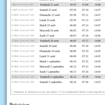
Vendredi 21 août
05:55
07:09
14:08
8 Rabi' al-awwal 1448
Samedi 22 août
05:56
07:10
14:07
9 Rabi' al-awwal 1448
Dimanche 23 août
05:58
07:11
14:07
10 Rabi' al-awwal 1448
Lundi 24 août
05:59
07:12
14:07
11 Rabi' al-awwal 1448
Mardi 25 août
06:00
07:14
14:07
12 Rabi' al-awwal 1448
Mercredi 26 août
06:02
07:15
14:06
13 Rabi' al-awwal 1448
Jeudi 27 août
06:03
07:16
14:06
14 Rabi' al-awwal 1448
Vendredi 28 août
06:05
07:17
14:06
15 Rabi' al-awwal 1448
Samedi 29 août
06:06
07:18
14:05
16 Rabi' al-awwal 1448
Dimanche 30 août
06:08
07:19
14:05
17 Rabi' al-awwal 1448
Lundi 31 août
06:09
07:21
14:05
18 Rabi' al-awwal 1448
Mardi 1 septembre
06:10
07:22
14:05
19 Rabi' al-awwal 1448
Mercredi 2 septembre
06:12
07:23
14:04
20 Rabi' al-awwal 1448
Jeudi 3 septembre
06:13
07:24
14:04
21 Rabi' al-awwal 1448
Vendredi 4 septembre
06:14
07:25
14:04
22 Rabi' al-awwal 1448
Samedi 5 septembre
06:16
07:26
14:03
23 Rabi' al-awwal 1448
* Attention, le shuruq n'est pas une prière ! C'est simplement l'heure avant laquelle l
Précision