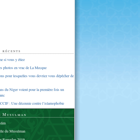
s récents
 si vous y étiez
ues photos en vrac de La Mecque
sons pour lesquelles vous devriez vous dépêcher de
s du Niger voient pour la première fois un
anc
CCIF : Une décennie contre l’islamophobie
e Musulman
lim
elle du Musulman
er Ramadan 2019