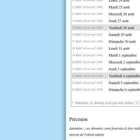
Mardi 25 août
12 Rabi' al-awwal 1448
Mercredi 26 août
13 Rabi' al-awwal 1448
Jeudi 27 août
14 Rabi' al-awwal 1448
Vendredi 28 août
15 Rabi' al-awwal 1448
Samedi 29 août
16 Rabi' al-awwal 1448
Dimanche 30 août
17 Rabi' al-awwal 1448
Lundi 31 août
18 Rabi' al-awwal 1448
Mardi 1 septembre
19 Rabi' al-awwal 1448
Mercredi 2 septembr
20 Rabi' al-awwal 1448
Jeudi 3 septembre
21 Rabi' al-awwal 1448
Vendredi 4 septembr
22 Rabi' al-awwal 1448
Samedi 5 septembre
23 Rabi' al-awwal 1448
Dimanche 6 septemb
24 Rabi' al-awwal 1448
* Attention, le shuruq n'est pas une prière ! C
Précision
Attention : ces données sont fournies à titre in
moyen de l'observation.