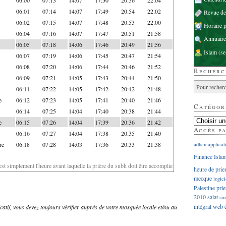
06:01
07:14
14:07
17:49
20:54
22:02
Revue d
06:02
07:15
14:07
17:48
20:53
22:00
Horaire p
06:04
07:16
14:07
17:47
20:51
21:58
Annuaire
06:05
07:18
14:06
17:46
20:49
21:56
Islam
(se
06:07
07:19
14:06
17:45
20:47
21:54
06:08
07:20
14:06
17:44
20:46
21:52
Recherc
06:09
07:21
14:05
17:43
20:44
21:50
06:11
07:22
14:05
17:42
20:42
21:48
e
06:12
07:23
14:05
17:41
20:40
21:46
Catégor
06:14
07:25
14:04
17:40
20:38
21:44
e
06:15
07:26
14:04
17:39
20:36
21:42
Accès p
06:16
07:27
14:04
17:38
20:35
21:40
re
06:18
07:28
14:03
17:36
20:33
21:38
adhan
applicat
Finance Isla
'est simplement l'heure avant laquelle la prière du subh doit être accomplie
heure de prie
mecque
logici
Palestine
prie
2010
salat
sm
intégral
web
dicatif, vous devez toujours vérifier auprès de votre mosquée locale et/ou au