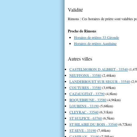
Validité
Rimons : Ces horaires de prière sont valables po
Proche de Rimons
Horaires de prières 33 Gironde
Horaires de prières Aquitaine
Autres villes
CASTELMORON D ALBRET - 33540
(1,47
NEUFFONS - 33580
(2,46km)
LANDERROUET SUR SEGUR - 33540
(2,
COUTURES - 33580
(3,69km)
CAZAUGITAT - 33790
(4,8km)
ROQUEBRUNE - 33580
(4,96km)
LOUBENS - 33190
(5,68km)
CLEYRAC - 33540
(6,31km)
ST SULPICE - 63760
(6,5km)
ST HILAIRE DU BOIS - 33540
(6,72km)
ST SEVE - 33190
(7,46km)
CAMIRAN - 33190
(7,58km)