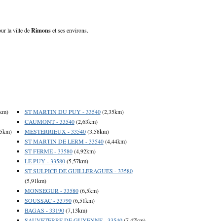
ur la ville de
Rimons
et ses environs.
km)
ST MARTIN DU PUY - 33540
(2,35km)
CAUMONT - 33540
(2,63km)
95km)
MESTERRIEUX - 33540
(3,58km)
ST MARTIN DE LERM - 33540
(4,44km)
ST FERME - 33580
(4,92km)
LE PUY - 33580
(5,57km)
ST SULPICE DE GUILLERAGUES - 33580
(5,91km)
MONSEGUR - 33580
(6,5km)
SOUSSAC - 33790
(6,51km)
BAGAS - 33190
(7,13km)
SAUVETERRE DE GUYENNE - 33540
(7,47km)