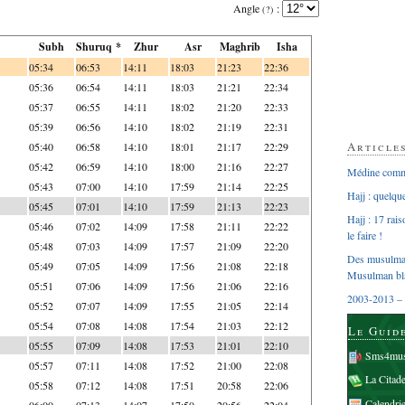
Angle
:
(?)
Subh
Shuruq *
Zhur
Asr
Maghrib
Isha
05:34
06:53
14:11
18:03
21:23
22:36
05:36
06:54
14:11
18:03
21:21
22:34
05:37
06:55
14:11
18:02
21:20
22:33
05:39
06:56
14:10
18:02
21:19
22:31
Article
05:40
06:58
14:10
18:01
21:17
22:29
05:42
06:59
14:10
18:00
21:16
22:27
Médine comme
05:43
07:00
14:10
17:59
21:14
22:25
Hajj : quelq
05:45
07:01
14:10
17:59
21:13
22:23
Hajj : 17 rai
05:46
07:02
14:09
17:58
21:11
22:22
le faire !
05:48
07:03
14:09
17:57
21:09
22:20
Des musulman
05:49
07:05
14:09
17:56
21:08
22:18
Musulman bl
05:51
07:06
14:09
17:56
21:06
22:16
2003-2013 – 
05:52
07:07
14:09
17:55
21:05
22:14
05:54
07:08
14:08
17:54
21:03
22:12
Le Guid
05:55
07:09
14:08
17:53
21:01
22:10
Sms4mus
05:57
07:11
14:08
17:52
21:00
22:08
La Citad
05:58
07:12
14:08
17:51
20:58
22:06
Calendri
06:00
07:13
14:07
17:50
20:56
22:04