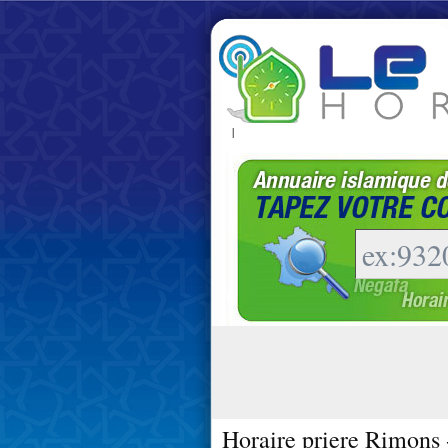
|
Horaire priere Rimons