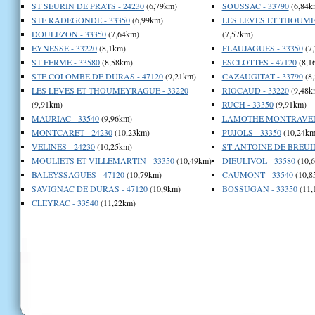
ST SEURIN DE PRATS - 24230
(6,79km)
SOUSSAC - 33790
(6,84k
STE RADEGONDE - 33350
(6,99km)
LES LEVES ET THOUME
DOULEZON - 33350
(7,64km)
(7,57km)
EYNESSE - 33220
(8,1km)
FLAUJAGUES - 33350
(7
ST FERME - 33580
(8,58km)
ESCLOTTES - 47120
(8,1
STE COLOMBE DE DURAS - 47120
(9,21km)
CAZAUGITAT - 33790
(8
LES LEVES ET THOUMEYRAGUE - 33220
RIOCAUD - 33220
(9,48k
(9,91km)
RUCH - 33350
(9,91km)
MAURIAC - 33540
(9,96km)
LAMOTHE MONTRAVEL 
MONTCARET - 24230
(10,23km)
PUJOLS - 33350
(10,24km
VELINES - 24230
(10,25km)
ST ANTOINE DE BREUIL
MOULIETS ET VILLEMARTIN - 33350
(10,49km)
DIEULIVOL - 33580
(10,
BALEYSSAGUES - 47120
(10,79km)
CAUMONT - 33540
(10,8
SAVIGNAC DE DURAS - 47120
(10,9km)
BOSSUGAN - 33350
(11,
CLEYRAC - 33540
(11,22km)