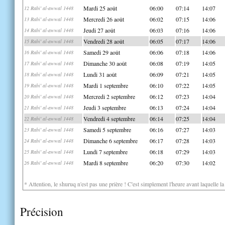
Mardi 25 août
06:00
07:14
14:07
12 Rabi' al-awwal 1448
Mercredi 26 août
06:02
07:15
14:06
13 Rabi' al-awwal 1448
Jeudi 27 août
06:03
07:16
14:06
14 Rabi' al-awwal 1448
Vendredi 28 août
06:05
07:17
14:06
15 Rabi' al-awwal 1448
Samedi 29 août
06:06
07:18
14:06
16 Rabi' al-awwal 1448
Dimanche 30 août
06:08
07:19
14:05
17 Rabi' al-awwal 1448
Lundi 31 août
06:09
07:21
14:05
18 Rabi' al-awwal 1448
Mardi 1 septembre
06:10
07:22
14:05
19 Rabi' al-awwal 1448
Mercredi 2 septembre
06:12
07:23
14:04
20 Rabi' al-awwal 1448
Jeudi 3 septembre
06:13
07:24
14:04
21 Rabi' al-awwal 1448
Vendredi 4 septembre
06:14
07:25
14:04
22 Rabi' al-awwal 1448
Samedi 5 septembre
06:16
07:27
14:03
23 Rabi' al-awwal 1448
Dimanche 6 septembre
06:17
07:28
14:03
24 Rabi' al-awwal 1448
Lundi 7 septembre
06:18
07:29
14:03
25 Rabi' al-awwal 1448
Mardi 8 septembre
06:20
07:30
14:02
26 Rabi' al-awwal 1448
* Attention, le shuruq n'est pas une prière ! C'est simplement l'heure avant laquelle l
Précision