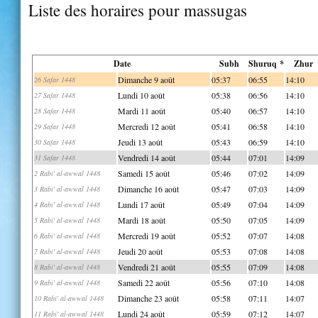
Liste des horaires pour massugas
Date
Subh
Shuruq *
Zhur
Dimanche 9 août
05:37
06:55
14:10
26 Safar 1448
Lundi 10 août
05:38
06:56
14:10
27 Safar 1448
Mardi 11 août
05:40
06:57
14:10
28 Safar 1448
Mercredi 12 août
05:41
06:58
14:10
29 Safar 1448
Jeudi 13 août
05:43
06:59
14:10
30 Safar 1448
Vendredi 14 août
05:44
07:01
14:09
31 Safar 1448
Samedi 15 août
05:46
07:02
14:09
2 Rabi' al-awwal 1448
Dimanche 16 août
05:47
07:03
14:09
3 Rabi' al-awwal 1448
Lundi 17 août
05:49
07:04
14:09
4 Rabi' al-awwal 1448
Mardi 18 août
05:50
07:05
14:09
5 Rabi' al-awwal 1448
Mercredi 19 août
05:52
07:07
14:08
6 Rabi' al-awwal 1448
Jeudi 20 août
05:53
07:08
14:08
7 Rabi' al-awwal 1448
Vendredi 21 août
05:55
07:09
14:08
8 Rabi' al-awwal 1448
Samedi 22 août
05:56
07:10
14:08
9 Rabi' al-awwal 1448
Dimanche 23 août
05:58
07:11
14:07
10 Rabi' al-awwal 1448
Lundi 24 août
05:59
07:12
14:07
11 Rabi' al-awwal 1448