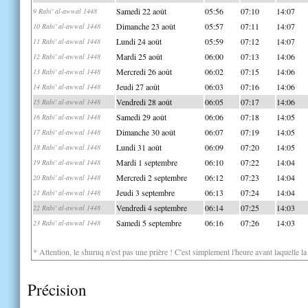
Samedi 22 août
05:56
07:10
14:07
9 Rabi' al-awwal 1448
Dimanche 23 août
05:57
07:11
14:07
10 Rabi' al-awwal 1448
Lundi 24 août
05:59
07:12
14:07
11 Rabi' al-awwal 1448
Mardi 25 août
06:00
07:13
14:06
12 Rabi' al-awwal 1448
Mercredi 26 août
06:02
07:15
14:06
13 Rabi' al-awwal 1448
Jeudi 27 août
06:03
07:16
14:06
14 Rabi' al-awwal 1448
Vendredi 28 août
06:05
07:17
14:06
15 Rabi' al-awwal 1448
Samedi 29 août
06:06
07:18
14:05
16 Rabi' al-awwal 1448
Dimanche 30 août
06:07
07:19
14:05
17 Rabi' al-awwal 1448
Lundi 31 août
06:09
07:20
14:05
18 Rabi' al-awwal 1448
Mardi 1 septembre
06:10
07:22
14:04
19 Rabi' al-awwal 1448
Mercredi 2 septembre
06:12
07:23
14:04
20 Rabi' al-awwal 1448
Jeudi 3 septembre
06:13
07:24
14:04
21 Rabi' al-awwal 1448
Vendredi 4 septembre
06:14
07:25
14:03
22 Rabi' al-awwal 1448
Samedi 5 septembre
06:16
07:26
14:03
23 Rabi' al-awwal 1448
* Attention, le shuruq n'est pas une prière ! C'est simplement l'heure avant laquelle l
Précision