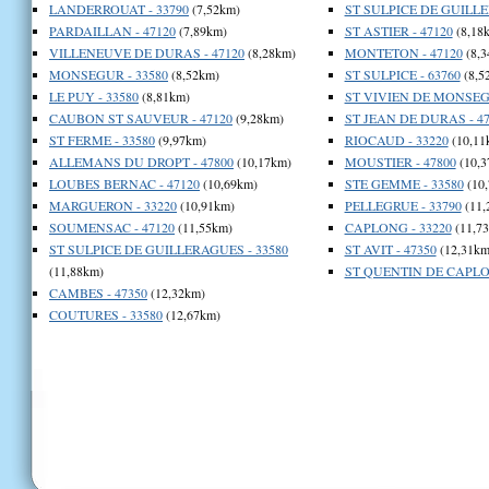
LANDERROUAT - 33790
(7,52km)
ST SULPICE DE GUILLE
PARDAILLAN - 47120
(7,89km)
ST ASTIER - 47120
(8,18
VILLENEUVE DE DURAS - 47120
(8,28km)
MONTETON - 47120
(8,3
MONSEGUR - 33580
(8,52km)
ST SULPICE - 63760
(8,5
LE PUY - 33580
(8,81km)
ST VIVIEN DE MONSEGU
CAUBON ST SAUVEUR - 47120
(9,28km)
ST JEAN DE DURAS - 47
ST FERME - 33580
(9,97km)
RIOCAUD - 33220
(10,11
ALLEMANS DU DROPT - 47800
(10,17km)
MOUSTIER - 47800
(10,3
LOUBES BERNAC - 47120
(10,69km)
STE GEMME - 33580
(10
MARGUERON - 33220
(10,91km)
PELLEGRUE - 33790
(11,
SOUMENSAC - 47120
(11,55km)
CAPLONG - 33220
(11,7
ST SULPICE DE GUILLERAGUES - 33580
ST AVIT - 47350
(12,31km
(11,88km)
ST QUENTIN DE CAPLON
CAMBES - 47350
(12,32km)
COUTURES - 33580
(12,67km)