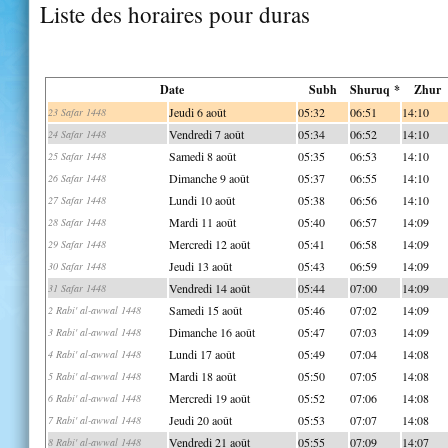
Liste des horaires pour duras
Date
Subh
Shuruq *
Zhur
Jeudi 6 août
05:32
06:51
14:10
23 Safar 1448
Vendredi 7 août
05:34
06:52
14:10
24 Safar 1448
Samedi 8 août
05:35
06:53
14:10
25 Safar 1448
Dimanche 9 août
05:37
06:55
14:10
26 Safar 1448
Lundi 10 août
05:38
06:56
14:10
27 Safar 1448
Mardi 11 août
05:40
06:57
14:09
28 Safar 1448
Mercredi 12 août
05:41
06:58
14:09
29 Safar 1448
Jeudi 13 août
05:43
06:59
14:09
30 Safar 1448
Vendredi 14 août
05:44
07:00
14:09
31 Safar 1448
Samedi 15 août
05:46
07:02
14:09
2 Rabi' al-awwal 1448
Dimanche 16 août
05:47
07:03
14:09
3 Rabi' al-awwal 1448
Lundi 17 août
05:49
07:04
14:08
4 Rabi' al-awwal 1448
Mardi 18 août
05:50
07:05
14:08
5 Rabi' al-awwal 1448
Mercredi 19 août
05:52
07:06
14:08
6 Rabi' al-awwal 1448
Jeudi 20 août
05:53
07:07
14:08
7 Rabi' al-awwal 1448
Vendredi 21 août
05:55
07:09
14:07
8 Rabi' al-awwal 1448