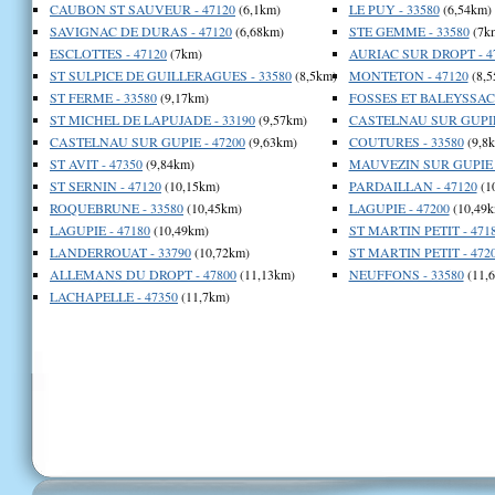
CAUBON ST SAUVEUR - 47120
(6,1km)
LE PUY - 33580
(6,54km)
SAVIGNAC DE DURAS - 47120
(6,68km)
STE GEMME - 33580
(7k
ESCLOTTES - 47120
(7km)
AURIAC SUR DROPT - 4
ST SULPICE DE GUILLERAGUES - 33580
(8,5km)
MONTETON - 47120
(8,5
ST FERME - 33580
(9,17km)
FOSSES ET BALEYSSAC 
ST MICHEL DE LAPUJADE - 33190
(9,57km)
CASTELNAU SUR GUPIE 
CASTELNAU SUR GUPIE - 47200
(9,63km)
COUTURES - 33580
(9,8
ST AVIT - 47350
(9,84km)
MAUVEZIN SUR GUPIE -
ST SERNIN - 47120
(10,15km)
PARDAILLAN - 47120
(1
ROQUEBRUNE - 33580
(10,45km)
LAGUPIE - 47200
(10,49k
LAGUPIE - 47180
(10,49km)
ST MARTIN PETIT - 471
LANDERROUAT - 33790
(10,72km)
ST MARTIN PETIT - 472
ALLEMANS DU DROPT - 47800
(11,13km)
NEUFFONS - 33580
(11,
LACHAPELLE - 47350
(11,7km)