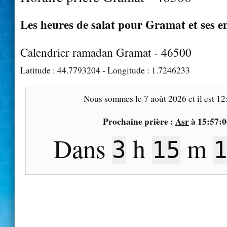
Les heures de salat pour Gramat et ses e
Calendrier ramadan Gramat - 46500
Latitude :
44.7793204
- Longitude :
1.7246233
Nous sommes le
7 août 2026
et il est
12
Prochaine prière :
Asr
à
15:57:0
Dans
h
m
3
15