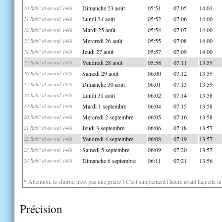
Dimanche 23 août
05:51
07:05
14:01
10 Rabi' al-awwal 1448
Lundi 24 août
05:52
07:06
14:00
11 Rabi' al-awwal 1448
Mardi 25 août
05:54
07:07
14:00
12 Rabi' al-awwal 1448
Mercredi 26 août
05:55
07:08
14:00
13 Rabi' al-awwal 1448
Jeudi 27 août
05:57
07:09
14:00
14 Rabi' al-awwal 1448
Vendredi 28 août
05:58
07:11
13:59
15 Rabi' al-awwal 1448
Samedi 29 août
06:00
07:12
13:59
16 Rabi' al-awwal 1448
Dimanche 30 août
06:01
07:13
13:59
17 Rabi' al-awwal 1448
Lundi 31 août
06:02
07:14
13:58
18 Rabi' al-awwal 1448
Mardi 1 septembre
06:04
07:15
13:58
19 Rabi' al-awwal 1448
Mercredi 2 septembre
06:05
07:16
13:58
20 Rabi' al-awwal 1448
Jeudi 3 septembre
06:06
07:18
13:57
21 Rabi' al-awwal 1448
Vendredi 4 septembre
06:08
07:19
13:57
22 Rabi' al-awwal 1448
Samedi 5 septembre
06:09
07:20
13:57
23 Rabi' al-awwal 1448
Dimanche 6 septembre
06:11
07:21
13:56
24 Rabi' al-awwal 1448
* Attention, le shuruq n'est pas une prière ! C'est simplement l'heure avant laquelle l
Précision