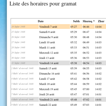
Liste des horaires pour gramat
Date
Subh
Shuruq *
Zhur
Vendredi 7 août
05:27
06:46
14:04
24 Safar 1448
Samedi 8 août
05:29
06:47
14:04
25 Safar 1448
Dimanche 9 août
05:30
06:48
14:04
26 Safar 1448
Lundi 10 août
05:32
06:49
14:03
27 Safar 1448
Mardi 11 août
05:33
06:51
14:03
28 Safar 1448
Mercredi 12 août
05:35
06:52
14:03
29 Safar 1448
Jeudi 13 août
05:36
06:53
14:03
30 Safar 1448
Vendredi 14 août
05:38
06:54
14:03
31 Safar 1448
Samedi 15 août
05:39
06:55
14:03
2 Rabi' al-awwal 1448
Dimanche 16 août
05:41
06:56
14:02
3 Rabi' al-awwal 1448
Lundi 17 août
05:42
06:58
14:02
4 Rabi' al-awwal 1448
Mardi 18 août
05:44
06:59
14:02
5 Rabi' al-awwal 1448
Mercredi 19 août
05:45
07:00
14:02
6 Rabi' al-awwal 1448
Jeudi 20 août
05:47
07:01
14:01
7 Rabi' al-awwal 1448
Vendredi 21 août
05:48
07:02
14:01
8 Rabi' al-awwal 1448
Samedi 22 août
05:49
07:03
14:01
9 Rabi' al-awwal 1448