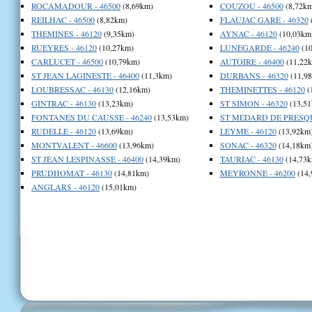
ROCAMADOUR - 46500
(8,69km)
COUZOU - 46500
(8,72km
REILHAC - 46500
(8,82km)
FLAUJAC GARE - 46320
THEMINES - 46120
(9,35km)
AYNAC - 46120
(10,03km
RUEYRES - 46120
(10,27km)
LUNEGARDE - 46240
(10
CARLUCET - 46500
(10,79km)
AUTOIRE - 46400
(11,22
ST JEAN LAGINESTE - 46400
(11,3km)
DURBANS - 46320
(11,9
LOUBRESSAC - 46130
(12,16km)
THEMINETTES - 46120
(
GINTRAC - 46130
(13,23km)
ST SIMON - 46320
(13,51
FONTANES DU CAUSSE - 46240
(13,53km)
ST MEDARD DE PRESQUE
RUDELLE - 46120
(13,69km)
LEYME - 46120
(13,92km
MONTVALENT - 46600
(13,96km)
SONAC - 46320
(14,18km
ST JEAN LESPINASSE - 46400
(14,39km)
TAURIAC - 46130
(14,73k
PRUDHOMAT - 46130
(14,81km)
MEYRONNE - 46200
(14,
ANGLARS - 46120
(15,01km)