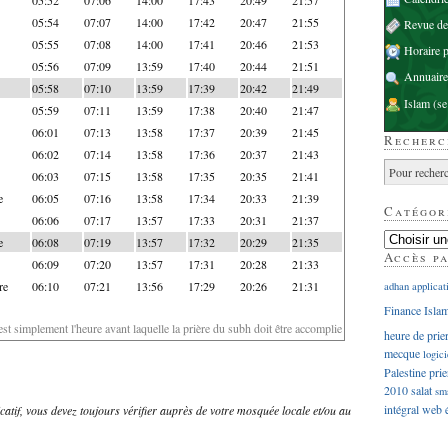
05:54
07:07
14:00
17:42
20:47
21:55
Revue d
05:55
07:08
14:00
17:41
20:46
21:53
Horaire p
05:56
07:09
13:59
17:40
20:44
21:51
Annuaire
05:58
07:10
13:59
17:39
20:42
21:49
Islam
(se
05:59
07:11
13:59
17:38
20:40
21:47
06:01
07:13
13:58
17:37
20:39
21:45
Recherc
06:02
07:14
13:58
17:36
20:37
21:43
06:03
07:15
13:58
17:35
20:35
21:41
e
06:05
07:16
13:58
17:34
20:33
21:39
Catégor
06:06
07:17
13:57
17:33
20:31
21:37
e
06:08
07:19
13:57
17:32
20:29
21:35
Accès p
06:09
07:20
13:57
17:31
20:28
21:33
re
06:10
07:21
13:56
17:29
20:26
21:31
adhan
applicat
Finance Isla
'est simplement l'heure avant laquelle la prière du subh doit être accomplie
heure de prie
mecque
logici
Palestine
prie
2010
salat
sm
intégral
web
dicatif, vous devez toujours vérifier auprès de votre mosquée locale et/ou au