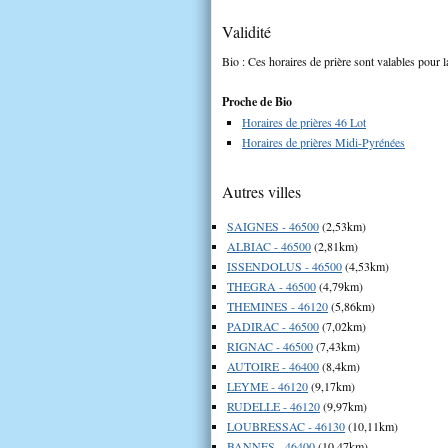
Validité
Bio : Ces horaires de prière sont valables pour l
Proche de Bio
Horaires de prières 46 Lot
Horaires de prières Midi-Pyrénées
Autres villes
SAIGNES - 46500
(2,53km)
ALBIAC - 46500
(2,81km)
ISSENDOLUS - 46500
(4,53km)
THEGRA - 46500
(4,79km)
THEMINES - 46120
(5,86km)
PADIRAC - 46500
(7,02km)
RIGNAC - 46500
(7,43km)
AUTOIRE - 46400
(8,4km)
LEYME - 46120
(9,17km)
RUDELLE - 46120
(9,97km)
LOUBRESSAC - 46130
(10,11km)
BANNES - 46400
(10,47km)