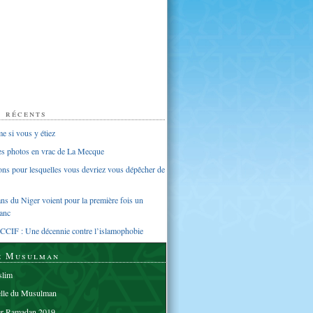
s récents
 si vous y étiez
ues photos en vrac de La Mecque
sons pour lesquelles vous devriez vous dépêcher de
s du Niger voient pour la première fois un
anc
CCIF : Une décennie contre l’islamophobie
e Musulman
lim
elle du Musulman
er Ramadan 2019