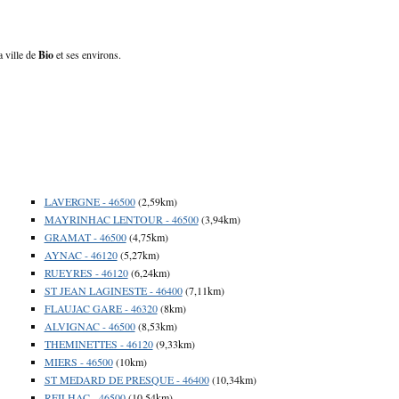
a ville de
Bio
et ses environs.
LAVERGNE - 46500
(2,59km)
MAYRINHAC LENTOUR - 46500
(3,94km)
GRAMAT - 46500
(4,75km)
AYNAC - 46120
(5,27km)
RUEYRES - 46120
(6,24km)
ST JEAN LAGINESTE - 46400
(7,11km)
FLAUJAC GARE - 46320
(8km)
ALVIGNAC - 46500
(8,53km)
THEMINETTES - 46120
(9,33km)
MIERS - 46500
(10km)
ST MEDARD DE PRESQUE - 46400
(10,34km)
REILHAC - 46500
(10,54km)