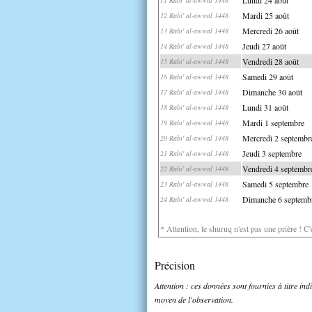
Mardi 25 août
12 Rabi' al-awwal 1448
Mercredi 26 août
13 Rabi' al-awwal 1448
Jeudi 27 août
14 Rabi' al-awwal 1448
Vendredi 28 août
15 Rabi' al-awwal 1448
Samedi 29 août
16 Rabi' al-awwal 1448
Dimanche 30 août
17 Rabi' al-awwal 1448
Lundi 31 août
18 Rabi' al-awwal 1448
Mardi 1 septembre
19 Rabi' al-awwal 1448
Mercredi 2 septembr
20 Rabi' al-awwal 1448
Jeudi 3 septembre
21 Rabi' al-awwal 1448
Vendredi 4 septembr
22 Rabi' al-awwal 1448
Samedi 5 septembre
23 Rabi' al-awwal 1448
Dimanche 6 septemb
24 Rabi' al-awwal 1448
* Attention, le shuruq n'est pas une prière ! C
Précision
Attention : ces données sont fournies à titre in
moyen de l'observation.