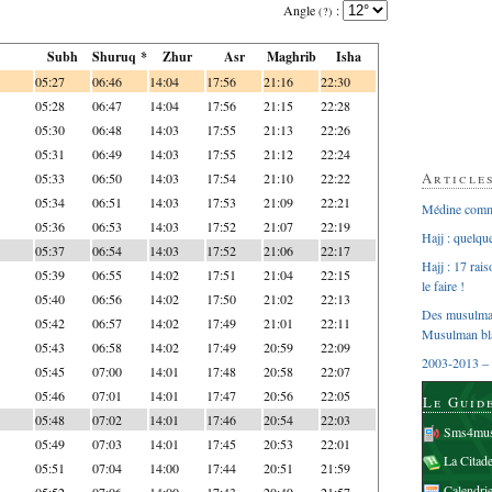
Angle
:
(?)
Subh
Shuruq *
Zhur
Asr
Maghrib
Isha
05:27
06:46
14:04
17:56
21:16
22:30
05:28
06:47
14:04
17:56
21:15
22:28
05:30
06:48
14:03
17:55
21:13
22:26
05:31
06:49
14:03
17:55
21:12
22:24
Article
05:33
06:50
14:03
17:54
21:10
22:22
05:34
06:51
14:03
17:53
21:09
22:21
Médine comme
05:36
06:53
14:03
17:52
21:07
22:19
Hajj : quelq
05:37
06:54
14:03
17:52
21:06
22:17
Hajj : 17 rai
05:39
06:55
14:02
17:51
21:04
22:15
le faire !
05:40
06:56
14:02
17:50
21:02
22:13
Des musulman
05:42
06:57
14:02
17:49
21:01
22:11
Musulman bl
05:43
06:58
14:02
17:49
20:59
22:09
2003-2013 – 
05:45
07:00
14:01
17:48
20:58
22:07
05:46
07:01
14:01
17:47
20:56
22:05
Le Guid
05:48
07:02
14:01
17:46
20:54
22:03
Sms4mus
05:49
07:03
14:01
17:45
20:53
22:01
La Citad
05:51
07:04
14:00
17:44
20:51
21:59
Calendri
05:52
07:06
14:00
17:43
20:49
21:57