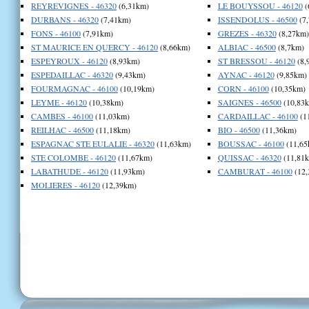
REYREVIGNES - 46320
(6,31km)
LE BOUYSSOU - 46120
(
DURBANS - 46320
(7,41km)
ISSENDOLUS - 46500
(7
FONS - 46100
(7,91km)
GREZES - 46320
(8,27km)
ST MAURICE EN QUERCY - 46120
(8,66km)
ALBIAC - 46500
(8,7km)
ESPEYROUX - 46120
(8,93km)
ST BRESSOU - 46120
(8,
ESPEDAILLAC - 46320
(9,43km)
AYNAC - 46120
(9,85km)
FOURMAGNAC - 46100
(10,19km)
CORN - 46100
(10,35km)
LEYME - 46120
(10,38km)
SAIGNES - 46500
(10,83
CAMBES - 46100
(11,03km)
CARDAILLAC - 46100
(1
REILHAC - 46500
(11,18km)
BIO - 46500
(11,36km)
ESPAGNAC STE EULALIE - 46320
(11,63km)
BOUSSAC - 46100
(11,65
STE COLOMBE - 46120
(11,67km)
QUISSAC - 46320
(11,81
LABATHUDE - 46120
(11,93km)
CAMBURAT - 46100
(12,
MOLIERES - 46120
(12,39km)