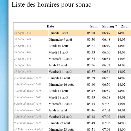
Liste des horaires pour sonac
Date
Subh
Shuruq *
Zhur
Samedi 8 août
05:28
06:47
14:03
25 Safar 1448
Dimanche 9 août
05:30
06:48
14:03
26 Safar 1448
Lundi 10 août
05:31
06:49
14:03
27 Safar 1448
Mardi 11 août
05:33
06:50
14:03
28 Safar 1448
Mercredi 12 août
05:34
06:51
14:03
29 Safar 1448
Jeudi 13 août
05:36
06:52
14:02
30 Safar 1448
Vendredi 14 août
05:37
06:54
14:02
31 Safar 1448
Samedi 15 août
05:39
06:55
14:02
2 Rabi' al-awwal 1448
Dimanche 16 août
05:40
06:56
14:02
3 Rabi' al-awwal 1448
Lundi 17 août
05:42
06:57
14:02
4 Rabi' al-awwal 1448
Mardi 18 août
05:43
06:58
14:01
5 Rabi' al-awwal 1448
Mercredi 19 août
05:45
07:00
14:01
6 Rabi' al-awwal 1448
Jeudi 20 août
05:46
07:01
14:01
7 Rabi' al-awwal 1448
Vendredi 21 août
05:48
07:02
14:01
8 Rabi' al-awwal 1448
Samedi 22 août
05:49
07:03
14:00
9 Rabi' al-awwal 1448
Dimanche 23 août
05:51
07:04
14:00
10 Rabi' al-awwal 1448