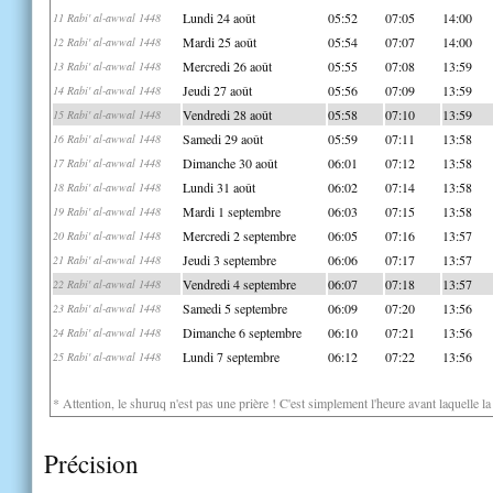
Lundi 24 août
05:52
07:05
14:00
11 Rabi' al-awwal 1448
Mardi 25 août
05:54
07:07
14:00
12 Rabi' al-awwal 1448
Mercredi 26 août
05:55
07:08
13:59
13 Rabi' al-awwal 1448
Jeudi 27 août
05:56
07:09
13:59
14 Rabi' al-awwal 1448
Vendredi 28 août
05:58
07:10
13:59
15 Rabi' al-awwal 1448
Samedi 29 août
05:59
07:11
13:58
16 Rabi' al-awwal 1448
Dimanche 30 août
06:01
07:12
13:58
17 Rabi' al-awwal 1448
Lundi 31 août
06:02
07:14
13:58
18 Rabi' al-awwal 1448
Mardi 1 septembre
06:03
07:15
13:58
19 Rabi' al-awwal 1448
Mercredi 2 septembre
06:05
07:16
13:57
20 Rabi' al-awwal 1448
Jeudi 3 septembre
06:06
07:17
13:57
21 Rabi' al-awwal 1448
Vendredi 4 septembre
06:07
07:18
13:57
22 Rabi' al-awwal 1448
Samedi 5 septembre
06:09
07:20
13:56
23 Rabi' al-awwal 1448
Dimanche 6 septembre
06:10
07:21
13:56
24 Rabi' al-awwal 1448
Lundi 7 septembre
06:12
07:22
13:56
25 Rabi' al-awwal 1448
* Attention, le shuruq n'est pas une prière ! C'est simplement l'heure avant laquelle l
Précision