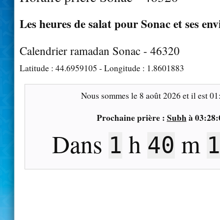
Les heures de salat pour Sonac et ses env
Calendrier ramadan Sonac - 46320
Latitude :
44.6959105
- Longitude :
1.8601883
Nous sommes le
8 août 2026
et il est
01
Prochaine prière :
Subh
à
03:28:
Dans
h
m
1
40