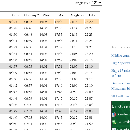
Angle
:
(?)
Subh
Shuruq *
Zhur
Asr
Maghrib
Isha
05:27
06:45
14:03
17:56
21:15
22:29
05:28
06:46
14:03
17:55
21:14
22:27
05:30
06:48
14:03
17:55
21:13
22:25
05:31
06:49
14:03
17:54
21:11
22:24
Article
05:33
06:50
14:03
17:53
21:10
22:22
05:34
06:51
14:02
17:53
21:08
22:20
Médine comme
05:36
06:52
14:02
17:52
21:07
22:18
Hajj : quelq
05:37
06:53
14:02
17:51
21:05
22:16
Hajj : 17 rai
05:39
06:55
14:02
17:50
21:03
22:14
le faire !
05:40
06:56
14:02
17:50
21:02
22:12
Des musulman
05:42
06:57
14:01
17:49
21:00
22:10
Musulman bl
05:43
06:58
14:01
17:48
20:59
22:09
2003-2013 – 
05:44
06:59
14:01
17:47
20:57
22:07
05:46
07:00
14:01
17:46
20:55
22:05
Le Guid
05:47
07:02
14:01
17:45
20:54
22:03
Sms4mus
05:49
07:03
14:00
17:45
20:52
22:01
La Citad
05:50
07:04
14:00
17:44
20:50
21:59
Calendri
05:52
07:05
14:00
17:43
20:49
21:57