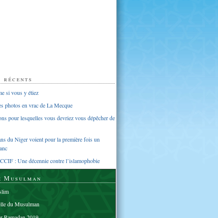
s récents
 si vous y étiez
ues photos en vrac de La Mecque
sons pour lesquelles vous devriez vous dépêcher de
s du Niger voient pour la première fois un
anc
CCIF : Une décennie contre l’islamophobie
e Musulman
lim
elle du Musulman
er Ramadan 2019