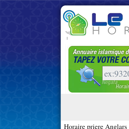
|
Horaire priere Anglars