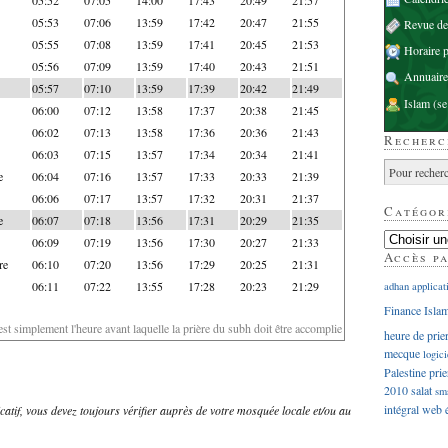
05:53
07:06
13:59
17:42
20:47
21:55
Revue d
05:55
07:08
13:59
17:41
20:45
21:53
Horaire p
05:56
07:09
13:59
17:40
20:43
21:51
Annuaire
05:57
07:10
13:59
17:39
20:42
21:49
Islam
(se
06:00
07:12
13:58
17:37
20:38
21:45
06:02
07:13
13:58
17:36
20:36
21:43
Recherc
06:03
07:15
13:57
17:34
20:34
21:41
e
06:04
07:16
13:57
17:33
20:33
21:39
06:06
07:17
13:57
17:32
20:31
21:37
Catégor
e
06:07
07:18
13:56
17:31
20:29
21:35
06:09
07:19
13:56
17:30
20:27
21:33
Accès p
re
06:10
07:20
13:56
17:29
20:25
21:31
06:11
07:22
13:55
17:28
20:23
21:29
adhan
applicat
Finance Isla
'est simplement l'heure avant laquelle la prière du subh doit être accomplie
heure de prie
mecque
logici
Palestine
prie
2010
salat
sm
intégral
web
dicatif, vous devez toujours vérifier auprès de votre mosquée locale et/ou au