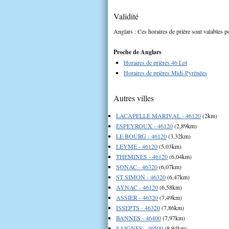
Validité
Anglars : Ces horaires de prière sont valables po
Proche de Anglars
Horaires de prières 46 Lot
Horaires de prières Midi-Pyrénées
Autres villes
LACAPELLE MARIVAL - 46120
(2km)
ESPEYROUX - 46120
(2,89km)
LE BOURG - 46120
(3,32km)
LEYME - 46120
(5,03km)
THEMINES - 46120
(6,04km)
SONAC - 46320
(6,07km)
ST SIMON - 46320
(6,47km)
AYNAC - 46120
(6,58km)
ASSIER - 46320
(7,49km)
ISSEPTS - 46320
(7,86km)
BANNES - 46400
(7,97km)
SAIGNES - 46500
(8,94km)