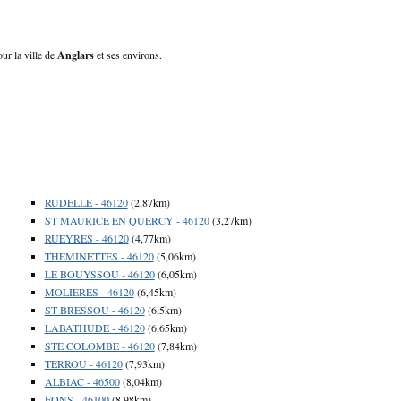
ur la ville de
Anglars
et ses environs.
RUDELLE - 46120
(2,87km)
ST MAURICE EN QUERCY - 46120
(3,27km)
RUEYRES - 46120
(4,77km)
THEMINETTES - 46120
(5,06km)
LE BOUYSSOU - 46120
(6,05km)
MOLIERES - 46120
(6,45km)
ST BRESSOU - 46120
(6,5km)
LABATHUDE - 46120
(6,65km)
STE COLOMBE - 46120
(7,84km)
TERROU - 46120
(7,93km)
ALBIAC - 46500
(8,04km)
FONS - 46100
(8,98km)