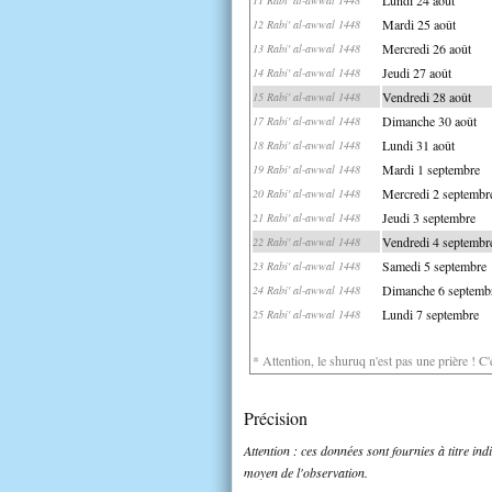
Mardi 25 août
12 Rabi' al-awwal 1448
Mercredi 26 août
13 Rabi' al-awwal 1448
Jeudi 27 août
14 Rabi' al-awwal 1448
Vendredi 28 août
15 Rabi' al-awwal 1448
Dimanche 30 août
17 Rabi' al-awwal 1448
Lundi 31 août
18 Rabi' al-awwal 1448
Mardi 1 septembre
19 Rabi' al-awwal 1448
Mercredi 2 septembr
20 Rabi' al-awwal 1448
Jeudi 3 septembre
21 Rabi' al-awwal 1448
Vendredi 4 septembr
22 Rabi' al-awwal 1448
Samedi 5 septembre
23 Rabi' al-awwal 1448
Dimanche 6 septemb
24 Rabi' al-awwal 1448
Lundi 7 septembre
25 Rabi' al-awwal 1448
* Attention, le shuruq n'est pas une prière ! C
Précision
Attention : ces données sont fournies à titre in
moyen de l'observation.