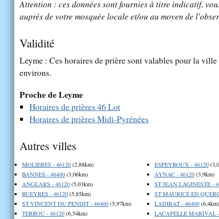
Attention : ces données sont fournies à titre indicatif, vou
auprès de votre mosquée locale et/ou au moyen de l'obser
Validité
Leyme : Ces horaires de prière sont valables pour la ville
environs.
Proche de Leyme
Horaires de prières 46 Lot
Horaires de prières Midi-Pyrénées
Autres villes
MOLIERES - 46120
(2,88km)
ESPEYROUX - 46120
(3,
BANNES - 46400
(3,06km)
AYNAC - 46120
(3,9km)
ANGLARS - 46120
(5,03km)
ST JEAN LAGINESTE - 4
RUEYRES - 46120
(5,85km)
ST MAURICE EN QUERCY
ST VINCENT DU PENDIT - 46400
(5,97km)
LADIRAT - 46400
(6,4km
TERROU - 46120
(6,54km)
LACAPELLE MARIVAL -