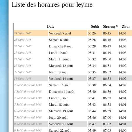
Liste des horaires pour leyme
Date
Subh
Shuruq *
Zhur
Vendredi 7 août
05:26
06:45
14:03
24 Safar 1448
Samedi 8 août
05:28
06:46
14:03
25 Safar 1448
Dimanche 9 août
05:29
06:47
14:03
26 Safar 1448
Lundi 10 août
05:31
06:49
14:03
27 Safar 1448
Mardi 11 août
05:32
06:50
14:03
28 Safar 1448
Mercredi 12 août
05:34
06:51
14:02
29 Safar 1448
Jeudi 13 août
05:35
06:52
14:02
30 Safar 1448
Vendredi 14 août
05:37
06:53
14:02
31 Safar 1448
Samedi 15 août
05:38
06:54
14:02
2 Rabi' al-awwal 1448
Dimanche 16 août
05:40
06:56
14:02
3 Rabi' al-awwal 1448
Lundi 17 août
05:41
06:57
14:01
4 Rabi' al-awwal 1448
Mardi 18 août
05:43
06:58
14:01
5 Rabi' al-awwal 1448
Mercredi 19 août
05:44
06:59
14:01
6 Rabi' al-awwal 1448
Jeudi 20 août
05:46
07:00
14:01
7 Rabi' al-awwal 1448
Vendredi 21 août
05:47
07:02
14:01
8 Rabi' al-awwal 1448
Samedi 22 août
05:49
07:03
14:00
9 Rabi' al-awwal 1448