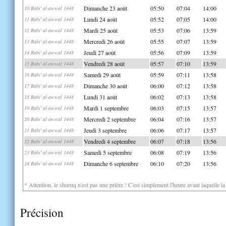
Dimanche 23 août
05:50
07:04
14:00
10 Rabi' al-awwal 1448
Lundi 24 août
05:52
07:05
14:00
11 Rabi' al-awwal 1448
Mardi 25 août
05:53
07:06
13:59
12 Rabi' al-awwal 1448
Mercredi 26 août
05:55
07:07
13:59
13 Rabi' al-awwal 1448
Jeudi 27 août
05:56
07:09
13:59
14 Rabi' al-awwal 1448
Vendredi 28 août
05:57
07:10
13:59
15 Rabi' al-awwal 1448
Samedi 29 août
05:59
07:11
13:58
16 Rabi' al-awwal 1448
Dimanche 30 août
06:00
07:12
13:58
17 Rabi' al-awwal 1448
Lundi 31 août
06:02
07:13
13:58
18 Rabi' al-awwal 1448
Mardi 1 septembre
06:03
07:15
13:57
19 Rabi' al-awwal 1448
Mercredi 2 septembre
06:04
07:16
13:57
20 Rabi' al-awwal 1448
Jeudi 3 septembre
06:06
07:17
13:57
21 Rabi' al-awwal 1448
Vendredi 4 septembre
06:07
07:18
13:56
22 Rabi' al-awwal 1448
Samedi 5 septembre
06:08
07:19
13:56
23 Rabi' al-awwal 1448
Dimanche 6 septembre
06:10
07:20
13:56
24 Rabi' al-awwal 1448
* Attention, le shuruq n'est pas une prière ! C'est simplement l'heure avant laquelle l
Précision