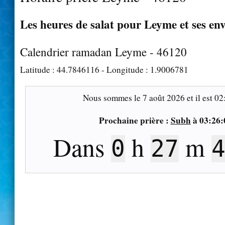
Les heures de salat pour Leyme et ses en
Calendrier ramadan Leyme - 46120
Latitude :
44.7846116
- Longitude :
1.9006781
Nous sommes le
7 août 2026
et il est
02
Prochaine prière :
Subh
à
03:26:
Dans
h
m
0
27