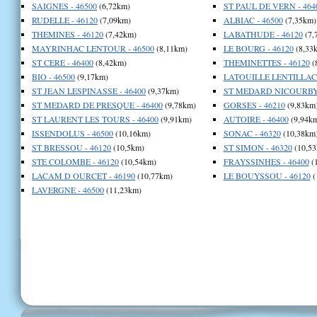
SAIGNES - 46500
(6,72km)
ST PAUL DE VERN - 464
RUDELLE - 46120
(7,09km)
ALBIAC - 46500
(7,35km)
THEMINES - 46120
(7,42km)
LABATHUDE - 46120
(7,
MAYRINHAC LENTOUR - 46500
(8,11km)
LE BOURG - 46120
(8,33
ST CERE - 46400
(8,42km)
THEMINETTES - 46120
(
BIO - 46500
(9,17km)
LATOUILLE LENTILLAC 
ST JEAN LESPINASSE - 46400
(9,37km)
ST MEDARD NICOURBY 
ST MEDARD DE PRESQUE - 46400
(9,78km)
GORSES - 46210
(9,83km
ST LAURENT LES TOURS - 46400
(9,91km)
AUTOIRE - 46400
(9,94k
ISSENDOLUS - 46500
(10,16km)
SONAC - 46320
(10,38km
ST BRESSOU - 46120
(10,5km)
ST SIMON - 46320
(10,53
STE COLOMBE - 46120
(10,54km)
FRAYSSINHES - 46400
(
LACAM D OURCET - 46190
(10,77km)
LE BOUYSSOU - 46120
(
LAVERGNE - 46500
(11,23km)