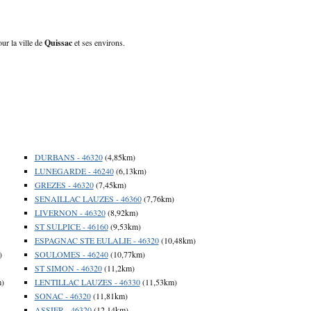
ur la ville de
Quissac
et ses environs.
DURBANS - 46320
(4,85km)
LUNEGARDE - 46240
(6,13km)
GREZES - 46320
(7,45km)
SENAILLAC LAUZES - 46360
(7,76km)
LIVERNON - 46320
(8,92km)
ST SULPICE - 46160
(9,53km)
ESPAGNAC STE EULALIE - 46320
(10,48km)
)
SOULOMES - 46240
(10,77km)
ST SIMON - 46320
(11,2km)
m)
LENTILLAC LAUZES - 46330
(11,53km)
SONAC - 46320
(11,81km)
ASSIER - 46320
(12,14km)