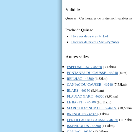
Validité
Quissac : Ces horaires de prière sont valables po
Proche de Quissac
Horaires de prières 46 Lot
Horaires de prières Midi-Pyrénées
Autres villes
ESPEDAILLAC - 46320
(3,45km)
FONTANES DU CAUSSE - 46240
(6km)
REILHAC - 46500
(6,32km)
CANIAC DU CAUSSE - 46240
(7,73km)
BLARS - 46330
(8,64km)
FLAUJAC GARE - 46320
(8,95km)
LE BASTIT - 46500
(10,11km)
MARCILHAC SUR CELE - 46160
(10,65km
BRENGUES - 46320
(11km)
LENTILLAC DU CAUSSE - 46330
(11,53k
ISSENDOLUS - 46500
(11,8km)
ORNIAC - 46330
(12,04km)