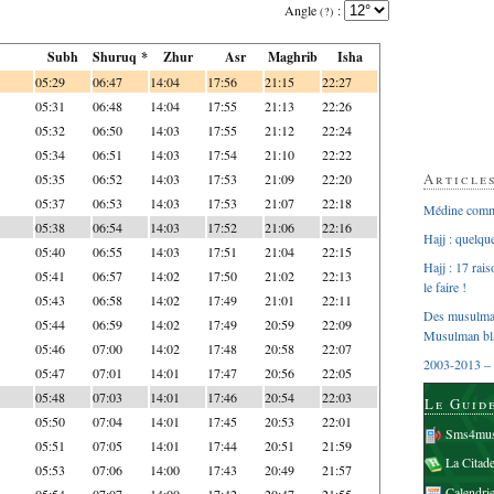
Angle
:
(?)
Subh
Shuruq *
Zhur
Asr
Maghrib
Isha
05:29
06:47
14:04
17:56
21:15
22:27
05:31
06:48
14:04
17:55
21:13
22:26
05:32
06:50
14:03
17:55
21:12
22:24
05:34
06:51
14:03
17:54
21:10
22:22
Article
05:35
06:52
14:03
17:53
21:09
22:20
05:37
06:53
14:03
17:53
21:07
22:18
Médine comme
05:38
06:54
14:03
17:52
21:06
22:16
Hajj : quelq
05:40
06:55
14:03
17:51
21:04
22:15
Hajj : 17 rai
05:41
06:57
14:02
17:50
21:02
22:13
le faire !
05:43
06:58
14:02
17:49
21:01
22:11
Des musulman
05:44
06:59
14:02
17:49
20:59
22:09
Musulman bl
05:46
07:00
14:02
17:48
20:58
22:07
2003-2013 – 
05:47
07:01
14:01
17:47
20:56
22:05
05:48
07:03
14:01
17:46
20:54
22:03
Le Guid
05:50
07:04
14:01
17:45
20:53
22:01
Sms4mus
05:51
07:05
14:01
17:44
20:51
21:59
La Citad
05:53
07:06
14:00
17:43
20:49
21:57
Calendri
05:54
07:07
14:00
17:42
20:47
21:55