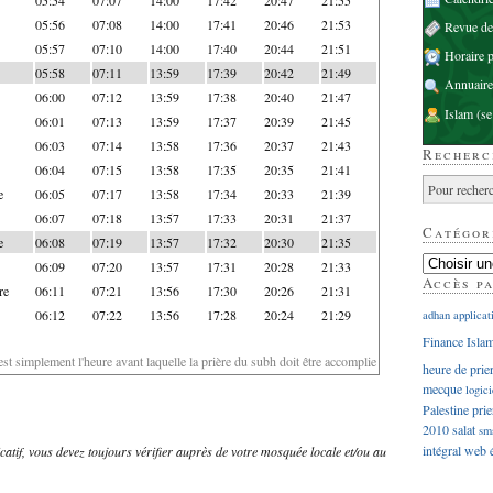
05:56
07:08
14:00
17:41
20:46
21:53
Revue d
05:57
07:10
14:00
17:40
20:44
21:51
Horaire p
05:58
07:11
13:59
17:39
20:42
21:49
Annuaire
06:00
07:12
13:59
17:38
20:40
21:47
Islam
(se
06:01
07:13
13:59
17:37
20:39
21:45
06:03
07:14
13:58
17:36
20:37
21:43
Recherc
06:04
07:15
13:58
17:35
20:35
21:41
e
06:05
07:17
13:58
17:34
20:33
21:39
06:07
07:18
13:57
17:33
20:31
21:37
Catégor
e
06:08
07:19
13:57
17:32
20:30
21:35
06:09
07:20
13:57
17:31
20:28
21:33
Accès p
re
06:11
07:21
13:56
17:30
20:26
21:31
06:12
07:22
13:56
17:28
20:24
21:29
adhan
applicat
Finance Isla
'est simplement l'heure avant laquelle la prière du subh doit être accomplie
heure de prie
mecque
logici
Palestine
prie
2010
salat
sm
intégral
web
dicatif, vous devez toujours vérifier auprès de votre mosquée locale et/ou au