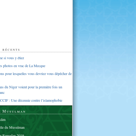
s récents
 si vous y étiez
ues photos en vrac de La Mecque
sons pour lesquelles vous devriez vous dépêcher de
s du Niger voient pour la première fois un
anc
CCIF : Une décennie contre l’islamophobie
e Musulman
lim
elle du Musulman
er Ramadan 2019