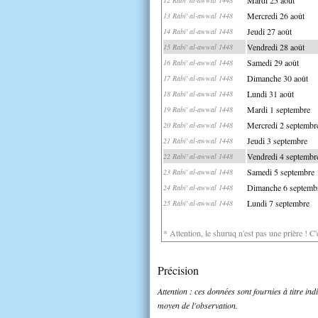
Mercredi 26 août
13 Rabi' al-awwal 1448
Jeudi 27 août
14 Rabi' al-awwal 1448
Vendredi 28 août
15 Rabi' al-awwal 1448
Samedi 29 août
16 Rabi' al-awwal 1448
Dimanche 30 août
17 Rabi' al-awwal 1448
Lundi 31 août
18 Rabi' al-awwal 1448
Mardi 1 septembre
19 Rabi' al-awwal 1448
Mercredi 2 septembr
20 Rabi' al-awwal 1448
Jeudi 3 septembre
21 Rabi' al-awwal 1448
Vendredi 4 septembr
22 Rabi' al-awwal 1448
Samedi 5 septembre
23 Rabi' al-awwal 1448
Dimanche 6 septemb
24 Rabi' al-awwal 1448
Lundi 7 septembre
25 Rabi' al-awwal 1448
* Attention, le shuruq n'est pas une prière ! C
Précision
Attention : ces données sont fournies à titre in
moyen de l'observation.