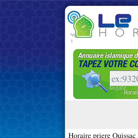
|
Horaire priere Quissac