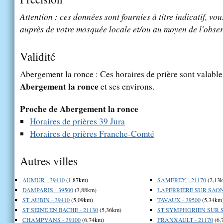
Attention : ces données sont fournies à titre indicatif, vou
auprès de votre mosquée locale et/ou au moyen de l'obser
Validité
Abergement la ronce : Ces horaires de prière sont valables
Abergement la ronce
et ses environs.
Proche de Abergement la ronce
Horaires de prières 39 Jura
Horaires de prières Franche-Comté
Autres villes
AUMUR - 39410
(1,87km)
SAMEREY - 21170
(2,13
DAMPARIS - 39500
(3,88km)
LAPERRIERE SUR SAONE
ST AUBIN - 39410
(5,09km)
TAVAUX - 39500
(5,34km
ST SEINE EN BACHE - 21130
(5,36km)
ST SYMPHORIEN SUR S
CHAMPVANS - 39100
(6,74km)
FRANXAULT - 21170
(6,