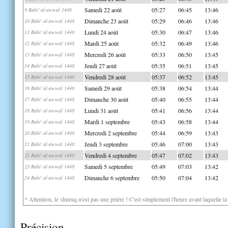
Samedi 22 août
05:27
06:45
13:46
9 Rabi' al-awwal 1448
Dimanche 23 août
05:29
06:46
13:46
10 Rabi' al-awwal 1448
Lundi 24 août
05:30
06:47
13:46
11 Rabi' al-awwal 1448
Mardi 25 août
05:32
06:49
13:46
12 Rabi' al-awwal 1448
Mercredi 26 août
05:33
06:50
13:45
13 Rabi' al-awwal 1448
Jeudi 27 août
05:35
06:51
13:45
14 Rabi' al-awwal 1448
Vendredi 28 août
05:37
06:52
13:45
15 Rabi' al-awwal 1448
Samedi 29 août
05:38
06:54
13:44
16 Rabi' al-awwal 1448
Dimanche 30 août
05:40
06:55
13:44
17 Rabi' al-awwal 1448
Lundi 31 août
05:41
06:56
13:44
18 Rabi' al-awwal 1448
Mardi 1 septembre
05:43
06:58
13:44
19 Rabi' al-awwal 1448
Mercredi 2 septembre
05:44
06:59
13:43
20 Rabi' al-awwal 1448
Jeudi 3 septembre
05:46
07:00
13:43
21 Rabi' al-awwal 1448
Vendredi 4 septembre
05:47
07:02
13:43
22 Rabi' al-awwal 1448
Samedi 5 septembre
05:49
07:03
13:42
23 Rabi' al-awwal 1448
Dimanche 6 septembre
05:50
07:04
13:42
24 Rabi' al-awwal 1448
* Attention, le shuruq n'est pas une prière ! C'est simplement l'heure avant laquelle l
Précision