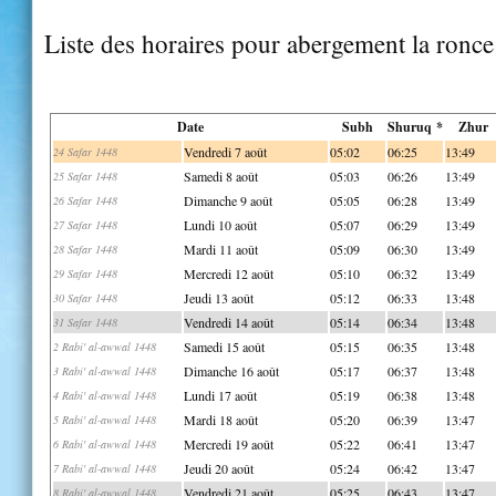
Liste des horaires pour abergement la ronce
Date
Subh
Shuruq *
Zhur
Vendredi 7 août
05:02
06:25
13:49
24 Safar 1448
Samedi 8 août
05:03
06:26
13:49
25 Safar 1448
Dimanche 9 août
05:05
06:28
13:49
26 Safar 1448
Lundi 10 août
05:07
06:29
13:49
27 Safar 1448
Mardi 11 août
05:09
06:30
13:49
28 Safar 1448
Mercredi 12 août
05:10
06:32
13:49
29 Safar 1448
Jeudi 13 août
05:12
06:33
13:48
30 Safar 1448
Vendredi 14 août
05:14
06:34
13:48
31 Safar 1448
Samedi 15 août
05:15
06:35
13:48
2 Rabi' al-awwal 1448
Dimanche 16 août
05:17
06:37
13:48
3 Rabi' al-awwal 1448
Lundi 17 août
05:19
06:38
13:48
4 Rabi' al-awwal 1448
Mardi 18 août
05:20
06:39
13:47
5 Rabi' al-awwal 1448
Mercredi 19 août
05:22
06:41
13:47
6 Rabi' al-awwal 1448
Jeudi 20 août
05:24
06:42
13:47
7 Rabi' al-awwal 1448
Vendredi 21 août
05:25
06:43
13:47
8 Rabi' al-awwal 1448