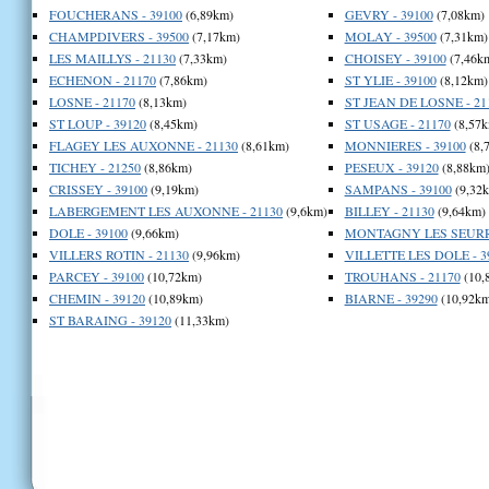
FOUCHERANS - 39100
(6,89km)
GEVRY - 39100
(7,08km)
CHAMPDIVERS - 39500
(7,17km)
MOLAY - 39500
(7,31km)
LES MAILLYS - 21130
(7,33km)
CHOISEY - 39100
(7,46k
ECHENON - 21170
(7,86km)
ST YLIE - 39100
(8,12km)
LOSNE - 21170
(8,13km)
ST JEAN DE LOSNE - 21
ST LOUP - 39120
(8,45km)
ST USAGE - 21170
(8,57k
FLAGEY LES AUXONNE - 21130
(8,61km)
MONNIERES - 39100
(8,
TICHEY - 21250
(8,86km)
PESEUX - 39120
(8,88km
CRISSEY - 39100
(9,19km)
SAMPANS - 39100
(9,32
LABERGEMENT LES AUXONNE - 21130
(9,6km)
BILLEY - 21130
(9,64km)
DOLE - 39100
(9,66km)
MONTAGNY LES SEURRE
VILLERS ROTIN - 21130
(9,96km)
VILLETTE LES DOLE - 3
PARCEY - 39100
(10,72km)
TROUHANS - 21170
(10,
CHEMIN - 39120
(10,89km)
BIARNE - 39290
(10,92km
ST BARAING - 39120
(11,33km)