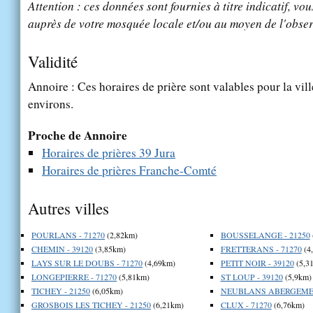
Attention : ces données sont fournies à titre indicatif, vou
auprès de votre mosquée locale et/ou au moyen de l'obser
Validité
Annoire : Ces horaires de prière sont valables pour la vil
environs.
Proche de Annoire
Horaires de prières 39 Jura
Horaires de prières Franche-Comté
Autres villes
POURLANS - 71270
(2,82km)
BOUSSELANGE - 21250
CHEMIN - 39120
(3,85km)
FRETTERANS - 71270
(4
LAYS SUR LE DOUBS - 71270
(4,69km)
PETIT NOIR - 39120
(5,3
LONGEPIERRE - 71270
(5,81km)
ST LOUP - 39120
(5,9km)
TICHEY - 21250
(6,05km)
NEUBLANS ABERGEMEN
GROSBOIS LES TICHEY - 21250
(6,21km)
CLUX - 71270
(6,76km)