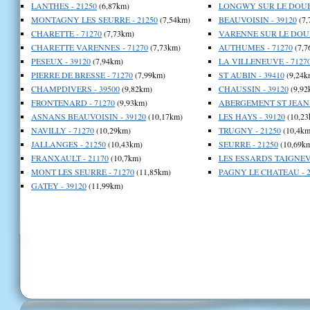
LANTHES - 21250
(6,87km)
LONGWY SUR LE DOUBS
MONTAGNY LES SEURRE - 21250
(7,54km)
BEAUVOISIN - 39120
(7,
CHARETTE - 71270
(7,73km)
VARENNE SUR LE DOUB
CHARETTE VARENNES - 71270
(7,73km)
AUTHUMES - 71270
(7,7
PESEUX - 39120
(7,94km)
LA VILLENEUVE - 7127
PIERRE DE BRESSE - 71270
(7,99km)
ST AUBIN - 39410
(9,24k
CHAMPDIVERS - 39500
(9,82km)
CHAUSSIN - 39120
(9,92
FRONTENARD - 71270
(9,93km)
ABERGEMENT ST JEAN -
ASNANS BEAUVOISIN - 39120
(10,17km)
LES HAYS - 39120
(10,23
NAVILLY - 71270
(10,29km)
TRUGNY - 21250
(10,4km
JALLANGES - 21250
(10,43km)
SEURRE - 21250
(10,69k
FRANXAULT - 21170
(10,7km)
LES ESSARDS TAIGNEV
MONT LES SEURRE - 71270
(11,85km)
PAGNY LE CHATEAU - 2
GATEY - 39120
(11,99km)