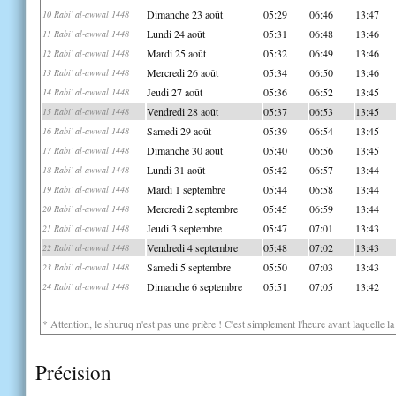
Dimanche 23 août
05:29
06:46
13:47
10 Rabi' al-awwal 1448
Lundi 24 août
05:31
06:48
13:46
11 Rabi' al-awwal 1448
Mardi 25 août
05:32
06:49
13:46
12 Rabi' al-awwal 1448
Mercredi 26 août
05:34
06:50
13:46
13 Rabi' al-awwal 1448
Jeudi 27 août
05:36
06:52
13:45
14 Rabi' al-awwal 1448
Vendredi 28 août
05:37
06:53
13:45
15 Rabi' al-awwal 1448
Samedi 29 août
05:39
06:54
13:45
16 Rabi' al-awwal 1448
Dimanche 30 août
05:40
06:56
13:45
17 Rabi' al-awwal 1448
Lundi 31 août
05:42
06:57
13:44
18 Rabi' al-awwal 1448
Mardi 1 septembre
05:44
06:58
13:44
19 Rabi' al-awwal 1448
Mercredi 2 septembre
05:45
06:59
13:44
20 Rabi' al-awwal 1448
Jeudi 3 septembre
05:47
07:01
13:43
21 Rabi' al-awwal 1448
Vendredi 4 septembre
05:48
07:02
13:43
22 Rabi' al-awwal 1448
Samedi 5 septembre
05:50
07:03
13:43
23 Rabi' al-awwal 1448
Dimanche 6 septembre
05:51
07:05
13:42
24 Rabi' al-awwal 1448
* Attention, le shuruq n'est pas une prière ! C'est simplement l'heure avant laquelle l
Précision