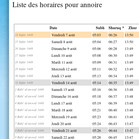
Liste des horaires pour annoire
Date
Subh
Shuruq *
Zhur
Vendredi 7 août
05:03
06:26
13:50
24 Safar 1448
Samedi 8 août
05:04
06:27
13:50
25 Safar 1448
Dimanche 9 août
05:06
06:28
13:49
26 Safar 1448
Lundi 10 août
05:08
06:30
13:49
27 Safar 1448
Mardi 11 août
05:09
06:31
13:49
28 Safar 1448
Mercredi 12 août
05:11
06:32
13:49
29 Safar 1448
Jeudi 13 août
05:13
06:34
13:49
30 Safar 1448
Vendredi 14 août
05:14
06:35
13:49
31 Safar 1448
Samedi 15 août
05:16
06:36
13:48
2 Rabi' al-awwal 1448
Dimanche 16 août
05:18
06:37
13:48
3 Rabi' al-awwal 1448
Lundi 17 août
05:19
06:39
13:48
4 Rabi' al-awwal 1448
Mardi 18 août
05:21
06:40
13:48
5 Rabi' al-awwal 1448
Mercredi 19 août
05:23
06:41
13:48
6 Rabi' al-awwal 1448
Jeudi 20 août
05:24
06:43
13:47
7 Rabi' al-awwal 1448
Vendredi 21 août
05:26
06:44
13:47
8 Rabi' al-awwal 1448
Samedi 22 août
05:28
06:45
13:47
9 Rabi' al-awwal 1448