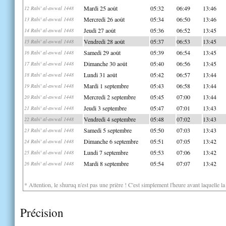
Mardi 25 août
05:32
06:49
13:46
12 Rabi' al-awwal 1448
Mercredi 26 août
05:34
06:50
13:46
13 Rabi' al-awwal 1448
Jeudi 27 août
05:36
06:52
13:45
14 Rabi' al-awwal 1448
Vendredi 28 août
05:37
06:53
13:45
15 Rabi' al-awwal 1448
Samedi 29 août
05:39
06:54
13:45
16 Rabi' al-awwal 1448
Dimanche 30 août
05:40
06:56
13:45
17 Rabi' al-awwal 1448
Lundi 31 août
05:42
06:57
13:44
18 Rabi' al-awwal 1448
Mardi 1 septembre
05:43
06:58
13:44
19 Rabi' al-awwal 1448
Mercredi 2 septembre
05:45
07:00
13:44
20 Rabi' al-awwal 1448
Jeudi 3 septembre
05:47
07:01
13:43
21 Rabi' al-awwal 1448
Vendredi 4 septembre
05:48
07:02
13:43
22 Rabi' al-awwal 1448
Samedi 5 septembre
05:50
07:03
13:43
23 Rabi' al-awwal 1448
Dimanche 6 septembre
05:51
07:05
13:42
24 Rabi' al-awwal 1448
Lundi 7 septembre
05:53
07:06
13:42
25 Rabi' al-awwal 1448
Mardi 8 septembre
05:54
07:07
13:42
26 Rabi' al-awwal 1448
* Attention, le shuruq n'est pas une prière ! C'est simplement l'heure avant laquelle l
Précision