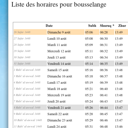
Liste des horaires pour bousselange
Date
Subh
Shuruq *
Zhur
Dimanche 9 août
05:06
06:28
13:49
26 Safar 1448
Lundi 10 août
05:08
06:30
13:49
27 Safar 1448
Mardi 11 août
05:09
06:31
13:49
28 Safar 1448
Mercredi 12 août
05:11
06:32
13:49
29 Safar 1448
Jeudi 13 août
05:13
06:34
13:49
30 Safar 1448
Vendredi 14 août
05:14
06:35
13:49
31 Safar 1448
Samedi 15 août
05:16
06:36
13:48
2 Rabi' al-awwal 1448
Dimanche 16 août
05:18
06:37
13:48
3 Rabi' al-awwal 1448
Lundi 17 août
05:19
06:39
13:48
4 Rabi' al-awwal 1448
Mardi 18 août
05:21
06:40
13:48
5 Rabi' al-awwal 1448
Mercredi 19 août
05:23
06:41
13:48
6 Rabi' al-awwal 1448
Jeudi 20 août
05:24
06:43
13:47
7 Rabi' al-awwal 1448
Vendredi 21 août
05:26
06:44
13:47
8 Rabi' al-awwal 1448
Samedi 22 août
05:28
06:45
13:47
9 Rabi' al-awwal 1448
Dimanche 23 août
05:29
06:46
13:47
10 Rabi' al-awwal 1448
Lundi 24 août
05:31
06:48
13:46
11 Rabi' al-awwal 1448