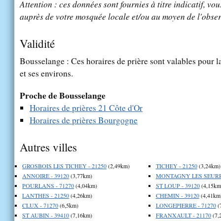
Attention : ces données sont fournies à titre indicatif, vou
auprès de votre mosquée locale et/ou au moyen de l'obser
Validité
Bousselange : Ces horaires de prière sont valables pour l
et ses environs.
Proche de Bousselange
Horaires de prières 21 Côte d'Or
Horaires de prières Bourgogne
Autres villes
GROSBOIS LES TICHEY - 21250
(2,49km)
TICHEY - 21250
(3,24km)
ANNOIRE - 39120
(3,77km)
MONTAGNY LES SEURRE
POURLANS - 71270
(4,04km)
ST LOUP - 39120
(4,15km
LANTHES - 21250
(4,26km)
CHEMIN - 39120
(4,41km
CLUX - 71270
(6,5km)
LONGEPIERRE - 71270
(
ST AUBIN - 39410
(7,16km)
FRANXAULT - 21170
(7,