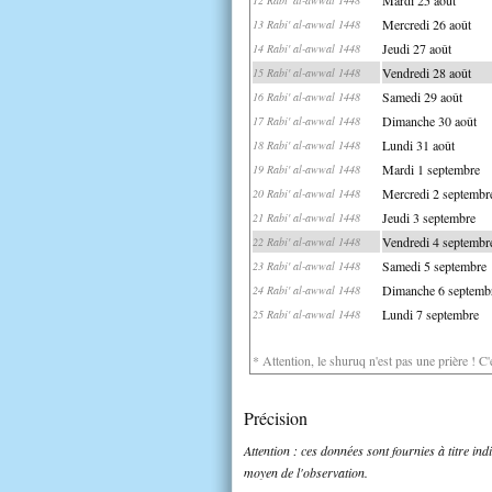
Mercredi 26 août
13 Rabi' al-awwal 1448
Jeudi 27 août
14 Rabi' al-awwal 1448
Vendredi 28 août
15 Rabi' al-awwal 1448
Samedi 29 août
16 Rabi' al-awwal 1448
Dimanche 30 août
17 Rabi' al-awwal 1448
Lundi 31 août
18 Rabi' al-awwal 1448
Mardi 1 septembre
19 Rabi' al-awwal 1448
Mercredi 2 septembr
20 Rabi' al-awwal 1448
Jeudi 3 septembre
21 Rabi' al-awwal 1448
Vendredi 4 septembr
22 Rabi' al-awwal 1448
Samedi 5 septembre
23 Rabi' al-awwal 1448
Dimanche 6 septemb
24 Rabi' al-awwal 1448
Lundi 7 septembre
25 Rabi' al-awwal 1448
* Attention, le shuruq n'est pas une prière ! C
Précision
Attention : ces données sont fournies à titre in
moyen de l'observation.