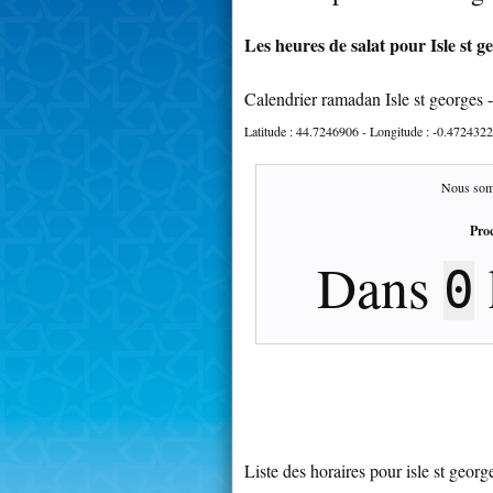
Les heures de salat pour Isle st g
Calendrier ramadan Isle st georges 
Latitude :
44.7246906
- Longitude :
-0.4724322
Nous som
Proc
Dans
0
Liste des horaires pour isle st georg