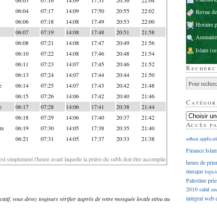
06:04
07:17
14:09
17:50
20:55
22:02
Revue d
06:06
07:18
14:08
17:49
20:53
22:00
Horaire p
06:07
07:19
14:08
17:48
20:51
21:58
Annuaire
06:08
07:21
14:08
17:47
20:49
21:56
Islam
(se
06:10
07:22
14:08
17:46
20:48
21:54
06:11
07:23
14:07
17:45
20:46
21:52
Recherc
06:13
07:24
14:07
17:44
20:44
21:50
e
06:14
07:25
14:07
17:43
20:42
21:48
06:15
07:26
14:06
17:42
20:40
21:46
Catégor
e
06:17
07:28
14:06
17:41
20:38
21:44
06:18
07:29
14:06
17:40
20:37
21:42
Accès p
re
06:19
07:30
14:05
17:38
20:35
21:40
06:21
07:31
14:05
17:37
20:33
21:38
adhan
applicat
Finance Isla
'est simplement l'heure avant laquelle la prière du subh doit être accomplie
heure de prie
mecque
logici
Palestine
prie
2010
salat
sm
intégral
web
dicatif, vous devez toujours vérifier auprès de votre mosquée locale et/ou au