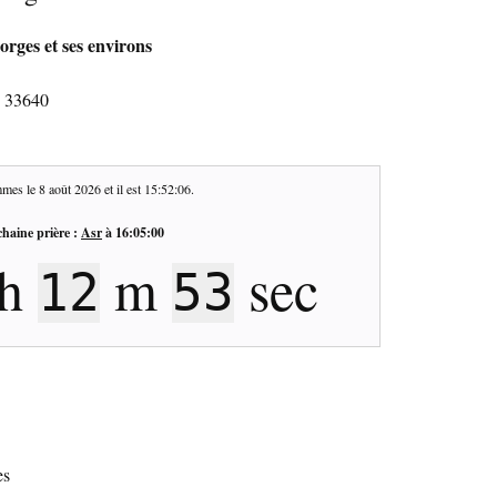
eorges et ses environs
- 33640
mes le
8 août 2026
et il est
15:52:07
.
haine prière :
Asr
à
16:05:00
h
m
sec
12
52
es