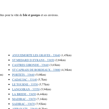
bles pour la ville de
Isle st georges
et ses environs.
AYGUEMORTE LES GRAVES - 33640
(1,45km)
ST MEDARD D EYRANS - 33650
(2,84km)
CASTRES GIRONDE - 33640
(3,63km)
ST CAPRAIS DE BORDEAUX - 33880
(4,36km)
km)
PORTETS - 33640
(5,08km)
CADAUJAC - 33140
(5,7km)
LE TOURNE - 33550
(5,77km)
LANGOIRAN - 33550
(5,94km)
LA BREDE - 33650
(6,44km)
MADIRAC - 33670
(7,14km)
SADIRAC - 33670
(7,92km)
ARBANATS - 33640
(8,2km)