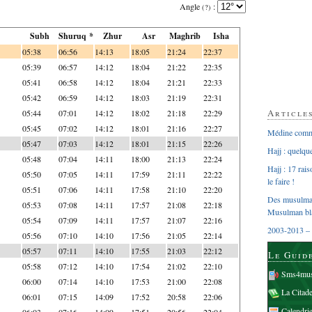
Angle
:
(?)
Subh
Shuruq *
Zhur
Asr
Maghrib
Isha
05:38
06:56
14:13
18:05
21:24
22:37
05:39
06:57
14:12
18:04
21:22
22:35
05:41
06:58
14:12
18:04
21:21
22:33
05:42
06:59
14:12
18:03
21:19
22:31
Article
05:44
07:01
14:12
18:02
21:18
22:29
05:45
07:02
14:12
18:01
21:16
22:27
Médine comme
05:47
07:03
14:12
18:01
21:15
22:26
Hajj : quelq
05:48
07:04
14:11
18:00
21:13
22:24
Hajj : 17 rai
05:50
07:05
14:11
17:59
21:11
22:22
le faire !
05:51
07:06
14:11
17:58
21:10
22:20
Des musulman
05:53
07:08
14:11
17:57
21:08
22:18
Musulman bl
05:54
07:09
14:11
17:57
21:07
22:16
2003-2013 – 
05:56
07:10
14:10
17:56
21:05
22:14
05:57
07:11
14:10
17:55
21:03
22:12
Le Guid
05:58
07:12
14:10
17:54
21:02
22:10
Sms4mus
06:00
07:14
14:10
17:53
21:00
22:08
La Citad
06:01
07:15
14:09
17:52
20:58
22:06
Calendri
06:03
07:16
14:09
17:51
20:56
22:04