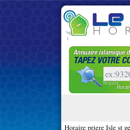
|
Horaire priere Isle st 