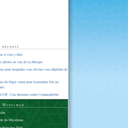
s récents
 si vous y étiez
ues photos en vrac de La Mecque
sons pour lesquelles vous devriez vous dépêcher de
s du Niger voient pour la première fois un
anc
CCIF : Une décennie contre l’islamophobie
e Musulman
lim
elle du Musulman
er Ramadan 2019