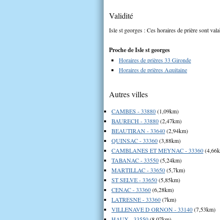
Validité
Isle st georges : Ces horaires de prière sont vala
Proche de Isle st georges
Horaires de prières 33 Gironde
Horaires de prières Aquitaine
Autres villes
CAMBES - 33880
(1,09km)
BAURECH - 33880
(2,47km)
BEAUTIRAN - 33640
(2,94km)
QUINSAC - 33360
(3,88km)
CAMBLANES ET MEYNAC - 33360
(4,66
TABANAC - 33550
(5,24km)
MARTILLAC - 33650
(5,7km)
ST SELVE - 33650
(5,85km)
CENAC - 33360
(6,28km)
LATRESNE - 33360
(7km)
VILLENAVE D ORNON - 33140
(7,53km)
HAUX - 33550
(8,07km)