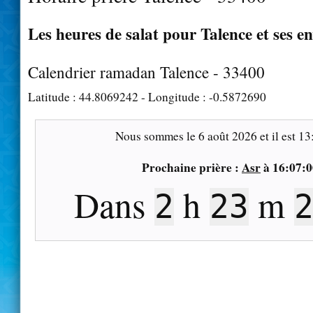
Les heures de salat pour Talence et ses e
Calendrier ramadan Talence - 33400
Latitude :
44.8069242
- Longitude :
-0.5872690
Nous sommes le
6 août 2026
et il est
13
Prochaine prière :
Asr
à
16:07:0
Dans
h
m
2
23