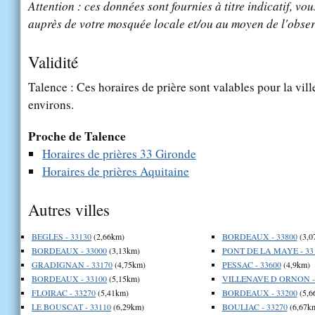
Attention : ces données sont fournies à titre indicatif, vou
auprès de votre mosquée locale et/ou au moyen de l'obser
Validité
Talence : Ces horaires de prière sont valables pour la vil
environs.
Proche de Talence
Horaires de prières 33 Gironde
Horaires de prières Aquitaine
Autres villes
BEGLES - 33130
(2,66km)
BORDEAUX - 33800
(3,0
BORDEAUX - 33000
(3,13km)
PONT DE LA MAYE - 33
GRADIGNAN - 33170
(4,75km)
PESSAC - 33600
(4,9km)
BORDEAUX - 33100
(5,15km)
VILLENAVE D ORNON - 
FLOIRAC - 33270
(5,41km)
BORDEAUX - 33200
(5,6
LE BOUSCAT - 33110
(6,29km)
BOULIAC - 33270
(6,67k