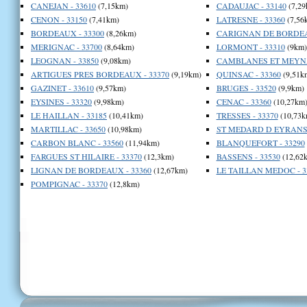
CANEJAN - 33610
(7,15km)
CADAUJAC - 33140
(7,29
CENON - 33150
(7,41km)
LATRESNE - 33360
(7,56
BORDEAUX - 33300
(8,26km)
CARIGNAN DE BORDEAU
MERIGNAC - 33700
(8,64km)
LORMONT - 33310
(9km)
LEOGNAN - 33850
(9,08km)
CAMBLANES ET MEYNAC
ARTIGUES PRES BORDEAUX - 33370
(9,19km)
QUINSAC - 33360
(9,51k
GAZINET - 33610
(9,57km)
BRUGES - 33520
(9,9km)
EYSINES - 33320
(9,98km)
CENAC - 33360
(10,27km
LE HAILLAN - 33185
(10,41km)
TRESSES - 33370
(10,73k
MARTILLAC - 33650
(10,98km)
ST MEDARD D EYRANS 
CARBON BLANC - 33560
(11,94km)
BLANQUEFORT - 33290
FARGUES ST HILAIRE - 33370
(12,3km)
BASSENS - 33530
(12,62
LIGNAN DE BORDEAUX - 33360
(12,67km)
LE TAILLAN MEDOC - 3
POMPIGNAC - 33370
(12,8km)