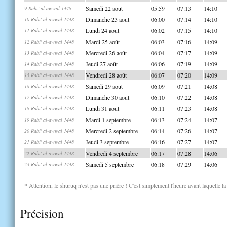
Samedi 22 août
05:59
07:13
14:10
9 Rabi' al-awwal 1448
Dimanche 23 août
06:00
07:14
14:10
10 Rabi' al-awwal 1448
Lundi 24 août
06:02
07:15
14:10
11 Rabi' al-awwal 1448
Mardi 25 août
06:03
07:16
14:09
12 Rabi' al-awwal 1448
Mercredi 26 août
06:04
07:17
14:09
13 Rabi' al-awwal 1448
Jeudi 27 août
06:06
07:19
14:09
14 Rabi' al-awwal 1448
Vendredi 28 août
06:07
07:20
14:09
15 Rabi' al-awwal 1448
Samedi 29 août
06:09
07:21
14:08
16 Rabi' al-awwal 1448
Dimanche 30 août
06:10
07:22
14:08
17 Rabi' al-awwal 1448
Lundi 31 août
06:11
07:23
14:08
18 Rabi' al-awwal 1448
Mardi 1 septembre
06:13
07:24
14:07
19 Rabi' al-awwal 1448
Mercredi 2 septembre
06:14
07:26
14:07
20 Rabi' al-awwal 1448
Jeudi 3 septembre
06:16
07:27
14:07
21 Rabi' al-awwal 1448
Vendredi 4 septembre
06:17
07:28
14:06
22 Rabi' al-awwal 1448
Samedi 5 septembre
06:18
07:29
14:06
23 Rabi' al-awwal 1448
* Attention, le shuruq n'est pas une prière ! C'est simplement l'heure avant laquelle l
Précision