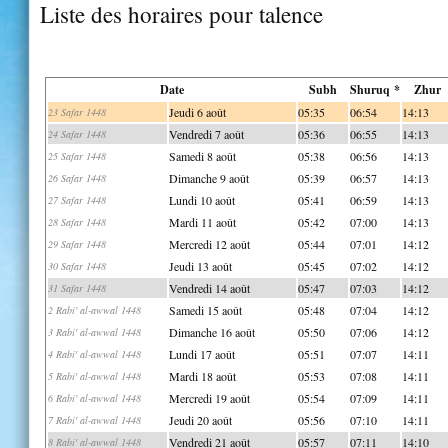
Liste des horaires pour talence
Date
Subh
Shuruq *
Zhur
Jeudi 6 août
05:35
06:54
14:13
23 Safar 1448
Vendredi 7 août
05:36
06:55
14:13
24 Safar 1448
Samedi 8 août
05:38
06:56
14:13
25 Safar 1448
Dimanche 9 août
05:39
06:57
14:13
26 Safar 1448
Lundi 10 août
05:41
06:59
14:13
27 Safar 1448
Mardi 11 août
05:42
07:00
14:13
28 Safar 1448
Mercredi 12 août
05:44
07:01
14:12
29 Safar 1448
Jeudi 13 août
05:45
07:02
14:12
30 Safar 1448
Vendredi 14 août
05:47
07:03
14:12
31 Safar 1448
Samedi 15 août
05:48
07:04
14:12
2 Rabi' al-awwal 1448
Dimanche 16 août
05:50
07:06
14:12
3 Rabi' al-awwal 1448
Lundi 17 août
05:51
07:07
14:11
4 Rabi' al-awwal 1448
Mardi 18 août
05:53
07:08
14:11
5 Rabi' al-awwal 1448
Mercredi 19 août
05:54
07:09
14:11
6 Rabi' al-awwal 1448
Jeudi 20 août
05:56
07:10
14:11
7 Rabi' al-awwal 1448
Vendredi 21 août
05:57
07:11
14:10
8 Rabi' al-awwal 1448