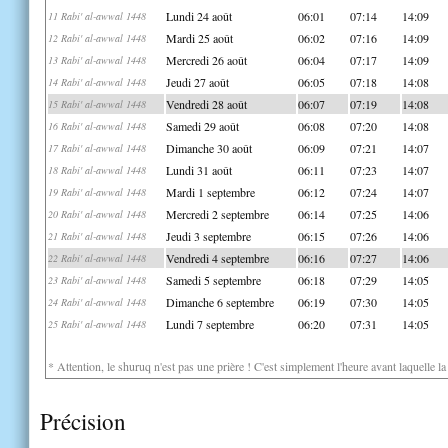
Lundi 24 août
06:01
07:14
14:09
11 Rabi' al-awwal 1448
Mardi 25 août
06:02
07:16
14:09
12 Rabi' al-awwal 1448
Mercredi 26 août
06:04
07:17
14:09
13 Rabi' al-awwal 1448
Jeudi 27 août
06:05
07:18
14:08
14 Rabi' al-awwal 1448
Vendredi 28 août
06:07
07:19
14:08
15 Rabi' al-awwal 1448
Samedi 29 août
06:08
07:20
14:08
16 Rabi' al-awwal 1448
Dimanche 30 août
06:09
07:21
14:07
17 Rabi' al-awwal 1448
Lundi 31 août
06:11
07:23
14:07
18 Rabi' al-awwal 1448
Mardi 1 septembre
06:12
07:24
14:07
19 Rabi' al-awwal 1448
Mercredi 2 septembre
06:14
07:25
14:06
20 Rabi' al-awwal 1448
Jeudi 3 septembre
06:15
07:26
14:06
21 Rabi' al-awwal 1448
Vendredi 4 septembre
06:16
07:27
14:06
22 Rabi' al-awwal 1448
Samedi 5 septembre
06:18
07:29
14:05
23 Rabi' al-awwal 1448
Dimanche 6 septembre
06:19
07:30
14:05
24 Rabi' al-awwal 1448
Lundi 7 septembre
06:20
07:31
14:05
25 Rabi' al-awwal 1448
* Attention, le shuruq n'est pas une prière ! C'est simplement l'heure avant laquelle l
Précision