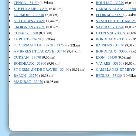
CENON - 33150
(6,59km)
BOULIAC - 33270
(6,64k
STE EULALIE - 33560
(6,81km)
CARBON BLANC - 3356
LORMONT - 33310
(7,01km)
FLOIRAC - 33270
(7,44km
ST LOUBES - 33450
(7,44km)
ST SULPICE ET CAMEYR
CROIGNON - 33750
(8,03km)
SADIRAC - 33670
(8,03k
CENAC - 33360
(8,08km)
LATRESNE - 33360
(8,69
LE POUT - 33670
(8,82km)
BORDEAUX - 33100
(8,8
ST GERMAIN DU PUCH - 33750
(9,22km)
BASSENS - 33530
(9,31k
AMBARES ET LAGRAVE - 33440
(9,44km)
BORDEAUX - 33300
(9,6
CURSAN - 33670
(9,66km)
IZON - 33450
(9,68km)
BORDEAUX - 33800
(9,98km)
VAYRES - 33870
(10,05k
ST GERMAIN DE GRAVES - 33490
(10,31km)
CAMBLANES ET MEYNAC
BARON - 33750
(10,38km)
BEGLES - 33130
(10,68km
MADIRAC - 33670
(10,98km)