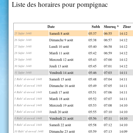
Liste des horaires pour pompignac
Date
Subh
Shuruq *
Zhur
Samedi 8 août
05:37
06:55
14:12
25 Safar 1448
Dimanche 9 août
05:38
06:57
14:12
26 Safar 1448
Lundi 10 août
05:40
06:58
14:12
27 Safar 1448
Mardi 11 août
05:42
06:59
14:12
28 Safar 1448
Mercredi 12 août
05:43
07:00
14:12
29 Safar 1448
Jeudi 13 août
05:45
07:01
14:12
30 Safar 1448
Vendredi 14 août
05:46
07:03
14:11
31 Safar 1448
Samedi 15 août
05:48
07:04
14:11
2 Rabi' al-awwal 1448
Dimanche 16 août
05:49
07:05
14:11
3 Rabi' al-awwal 1448
Lundi 17 août
05:51
07:06
14:11
4 Rabi' al-awwal 1448
Mardi 18 août
05:52
07:07
14:11
5 Rabi' al-awwal 1448
Mercredi 19 août
05:53
07:08
14:10
6 Rabi' al-awwal 1448
Jeudi 20 août
05:55
07:10
14:10
7 Rabi' al-awwal 1448
Vendredi 21 août
05:56
07:11
14:10
8 Rabi' al-awwal 1448
Samedi 22 août
05:58
07:12
14:10
9 Rabi' al-awwal 1448
Dimanche 23 août
05:59
07:13
14:09
10 Rabi' al-awwal 1448