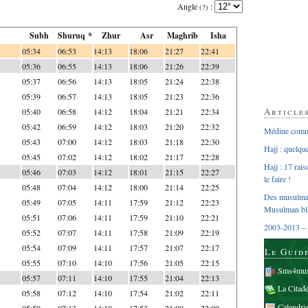
Angle
:
(?)
Subh
Shuruq *
Zhur
Asr
Maghrib
Isha
05:34
06:53
14:13
18:06
21:27
22:41
05:36
06:55
14:13
18:06
21:26
22:39
05:37
06:56
14:13
18:05
21:24
22:38
05:39
06:57
14:13
18:05
21:23
22:36
Article
05:40
06:58
14:12
18:04
21:21
22:34
05:42
06:59
14:12
18:03
21:20
22:32
Médine comme
05:43
07:00
14:12
18:03
21:18
22:30
Hajj : quelq
05:45
07:02
14:12
18:02
21:17
22:28
Hajj : 17 rai
05:46
07:03
14:12
18:01
21:15
22:27
le faire !
05:48
07:04
14:12
18:00
21:14
22:25
Des musulman
05:49
07:05
14:11
17:59
21:12
22:23
Musulman bl
05:51
07:06
14:11
17:59
21:10
22:21
2003-2013 – 
05:52
07:07
14:11
17:58
21:09
22:19
05:54
07:09
14:11
17:57
21:07
22:17
Le Guid
05:55
07:10
14:10
17:56
21:05
22:15
Sms4mus
05:57
07:11
14:10
17:55
21:04
22:13
La Citad
05:58
07:12
14:10
17:54
21:02
22:11
Calendri
05:59
07:13
14:10
17:53
21:00
22:09