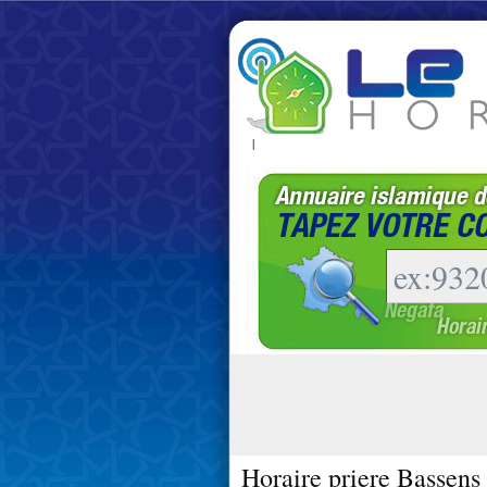
|
Horaire priere Bassens