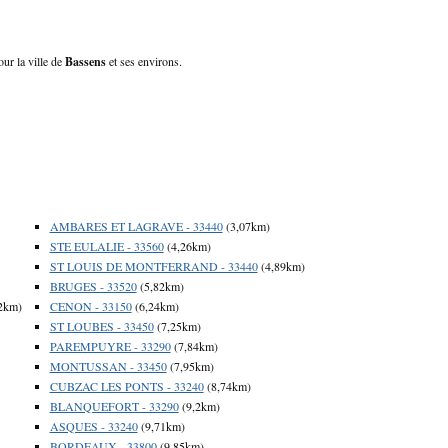
our la ville de
Bassens
et ses environs.
AMBARES ET LAGRAVE - 33440
(3,07km)
STE EULALIE - 33560
(4,26km)
ST LOUIS DE MONTFERRAND - 33440
(4,89km)
BRUGES - 33520
(5,82km)
2km)
CENON - 33150
(6,24km)
ST LOUBES - 33450
(7,25km)
PAREMPUYRE - 33290
(7,84km)
MONTUSSAN - 33450
(7,95km)
CUBZAC LES PONTS - 33240
(8,74km)
BLANQUEFORT - 33290
(9,2km)
ASQUES - 33240
(9,71km)
BORDEAUX - 33800
(9,85km)