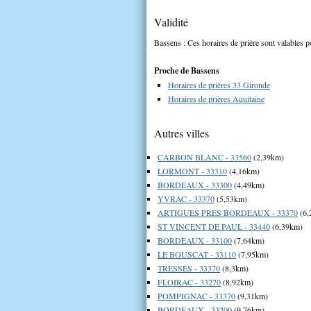
Validité
Bassens : Ces horaires de prière sont valables p
Proche de Bassens
Horaires de prières 33 Gironde
Horaires de prières Aquitaine
Autres villes
CARBON BLANC - 33560
(2,39km)
LORMONT - 33310
(4,16km)
BORDEAUX - 33300
(4,49km)
YVRAC - 33370
(5,53km)
ARTIGUES PRES BORDEAUX - 33370
(6,
ST VINCENT DE PAUL - 33440
(6,39km)
BORDEAUX - 33100
(7,64km)
LE BOUSCAT - 33110
(7,95km)
TRESSES - 33370
(8,3km)
FLOIRAC - 33270
(8,92km)
POMPIGNAC - 33370
(9,31km)
BORDEAUX - 33200
(9,76km)