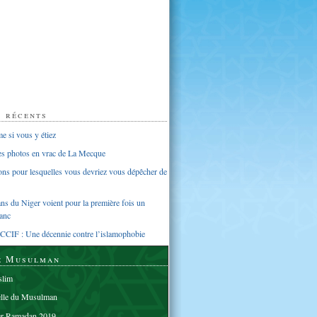
s récents
 si vous y étiez
ues photos en vrac de La Mecque
sons pour lesquelles vous devriez vous dépêcher de
s du Niger voient pour la première fois un
anc
CCIF : Une décennie contre l’islamophobie
e Musulman
lim
elle du Musulman
er Ramadan 2019