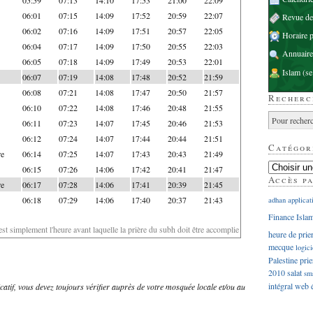
06:01
07:15
14:09
17:52
20:59
22:07
Revue d
06:02
07:16
14:09
17:51
20:57
22:05
Horaire p
06:04
07:17
14:09
17:50
20:55
22:03
Annuaire
06:05
07:18
14:09
17:49
20:53
22:01
Islam
(se
06:07
07:19
14:08
17:48
20:52
21:59
06:08
07:21
14:08
17:47
20:50
21:57
Recherc
06:10
07:22
14:08
17:46
20:48
21:55
06:11
07:23
14:07
17:45
20:46
21:53
06:12
07:24
14:07
17:44
20:44
21:51
Catégor
re
06:14
07:25
14:07
17:43
20:43
21:49
06:15
07:26
14:06
17:42
20:41
21:47
Accès p
re
06:17
07:28
14:06
17:41
20:39
21:45
06:18
07:29
14:06
17:40
20:37
21:43
adhan
applicat
Finance Isla
'est simplement l'heure avant laquelle la prière du subh doit être accomplie
heure de prie
mecque
logici
Palestine
prie
2010
salat
sm
intégral
web
dicatif, vous devez toujours vérifier auprès de votre mosquée locale et/ou au