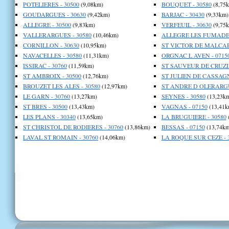
POTELIERES - 30500
(9,08km)
BOUQUET - 30580
(8,75
GOUDARGUES - 30630
(9,42km)
BARJAC - 30430
(9,33km)
ALLEGRE - 30500
(9,83km)
VERFEUIL - 30630
(9,75
VALLERARGUES - 30580
(10,46km)
ALLEGRE LES FUMADES
CORNILLON - 30630
(10,95km)
ST VICTOR DE MALCAP 
NAVACELLES - 30580
(11,31km)
ORGNAC L AVEN - 0715
ISSIRAC - 30760
(11,59km)
ST SAUVEUR DE CRUZIE
ST AMBROIX - 30500
(12,76km)
ST JULIEN DE CASSAGN
BROUZET LES ALES - 30580
(12,97km)
ST ANDRE D OLERARGU
LE GARN - 30760
(13,27km)
SEYNES - 30580
(13,23k
ST BRES - 30500
(13,43km)
VAGNAS - 07150
(13,41k
LES PLANS - 30340
(13,65km)
LA BRUGUIERE - 30580
ST CHRISTOL DE RODIERES - 30760
(13,86km)
BESSAS - 07150
(13,74km
LAVAL ST ROMAIN - 30760
(14,06km)
LA ROQUE SUR CEZE - 