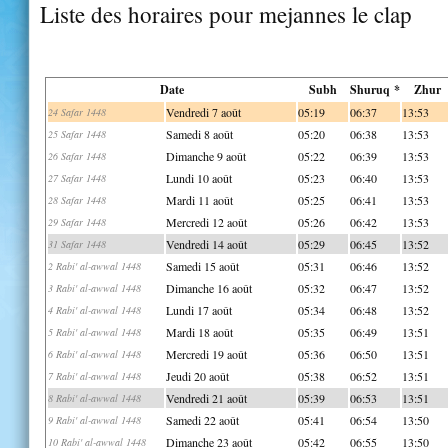
Liste des horaires pour mejannes le clap
Date
Subh
Shuruq *
Zhur
Vendredi 7 août
05:19
06:37
13:53
24 Safar 1448
Samedi 8 août
05:20
06:38
13:53
25 Safar 1448
Dimanche 9 août
05:22
06:39
13:53
26 Safar 1448
Lundi 10 août
05:23
06:40
13:53
27 Safar 1448
Mardi 11 août
05:25
06:41
13:53
28 Safar 1448
Mercredi 12 août
05:26
06:42
13:53
29 Safar 1448
Vendredi 14 août
05:29
06:45
13:52
31 Safar 1448
Samedi 15 août
05:31
06:46
13:52
2 Rabi' al-awwal 1448
Dimanche 16 août
05:32
06:47
13:52
3 Rabi' al-awwal 1448
Lundi 17 août
05:34
06:48
13:52
4 Rabi' al-awwal 1448
Mardi 18 août
05:35
06:49
13:51
5 Rabi' al-awwal 1448
Mercredi 19 août
05:36
06:50
13:51
6 Rabi' al-awwal 1448
Jeudi 20 août
05:38
06:52
13:51
7 Rabi' al-awwal 1448
Vendredi 21 août
05:39
06:53
13:51
8 Rabi' al-awwal 1448
Samedi 22 août
05:41
06:54
13:50
9 Rabi' al-awwal 1448
Dimanche 23 août
05:42
06:55
13:50
10 Rabi' al-awwal 1448