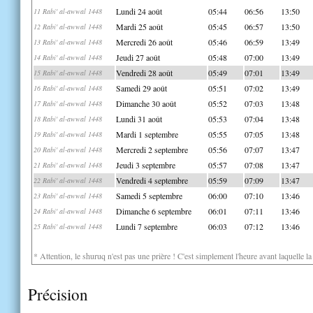
Lundi 24 août
05:44
06:56
13:50
11 Rabi' al-awwal 1448
Mardi 25 août
05:45
06:57
13:50
12 Rabi' al-awwal 1448
Mercredi 26 août
05:46
06:59
13:49
13 Rabi' al-awwal 1448
Jeudi 27 août
05:48
07:00
13:49
14 Rabi' al-awwal 1448
Vendredi 28 août
05:49
07:01
13:49
15 Rabi' al-awwal 1448
Samedi 29 août
05:51
07:02
13:49
16 Rabi' al-awwal 1448
Dimanche 30 août
05:52
07:03
13:48
17 Rabi' al-awwal 1448
Lundi 31 août
05:53
07:04
13:48
18 Rabi' al-awwal 1448
Mardi 1 septembre
05:55
07:05
13:48
19 Rabi' al-awwal 1448
Mercredi 2 septembre
05:56
07:07
13:47
20 Rabi' al-awwal 1448
Jeudi 3 septembre
05:57
07:08
13:47
21 Rabi' al-awwal 1448
Vendredi 4 septembre
05:59
07:09
13:47
22 Rabi' al-awwal 1448
Samedi 5 septembre
06:00
07:10
13:46
23 Rabi' al-awwal 1448
Dimanche 6 septembre
06:01
07:11
13:46
24 Rabi' al-awwal 1448
Lundi 7 septembre
06:03
07:12
13:46
25 Rabi' al-awwal 1448
* Attention, le shuruq n'est pas une prière ! C'est simplement l'heure avant laquelle l
Précision