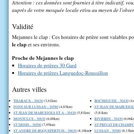
Attention : ces données sont fournies à titre indicatif, vou
auprès de votre mosquée locale et/ou au moyen de l'obser
Validité
Mejannes le clap : Ces horaires de prière sont valables po
le clap
et ses environs.
Proche de Mejannes le clap
Horaires de prières 30 Gard
Horaires de prières Languedoc-Roussillon
Autres villes
THARAUX - 30430
(3,61km)
ROCHEGUDE - 30430
(4,
FONS SUR LUSSAN - 30580
(4,83km)
ST JEAN DE MARUEJOLS
ST JEAN DE MARUEJOLS ET A - 30430
(5,81km)
(5,81km)
MONTCLUS - 30630
(6,88km)
RIVIERES - 30430
(6,06k
ST DENIS - 30500
(7,95km)
ST PRIVAT DE CHAMPCL
ST ANDRE DE ROQUEPERTUIS - 30630
(8,18km)
LUSSAN - 30580
(8,13km