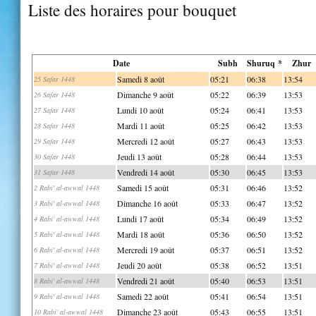
Liste des horaires pour bouquet
Date
Subh
Shuruq *
Zhur
Samedi 8 août
05:21
06:38
13:54
25 Safar 1448
Dimanche 9 août
05:22
06:39
13:53
26 Safar 1448
Lundi 10 août
05:24
06:41
13:53
27 Safar 1448
Mardi 11 août
05:25
06:42
13:53
28 Safar 1448
Mercredi 12 août
05:27
06:43
13:53
29 Safar 1448
Jeudi 13 août
05:28
06:44
13:53
30 Safar 1448
Vendredi 14 août
05:30
06:45
13:53
31 Safar 1448
Samedi 15 août
05:31
06:46
13:52
2 Rabi' al-awwal 1448
Dimanche 16 août
05:33
06:47
13:52
3 Rabi' al-awwal 1448
Lundi 17 août
05:34
06:49
13:52
4 Rabi' al-awwal 1448
Mardi 18 août
05:36
06:50
13:52
5 Rabi' al-awwal 1448
Mercredi 19 août
05:37
06:51
13:52
6 Rabi' al-awwal 1448
Jeudi 20 août
05:38
06:52
13:51
7 Rabi' al-awwal 1448
Vendredi 21 août
05:40
06:53
13:51
8 Rabi' al-awwal 1448
Samedi 22 août
05:41
06:54
13:51
9 Rabi' al-awwal 1448
Dimanche 23 août
05:43
06:55
13:51
10 Rabi' al-awwal 1448