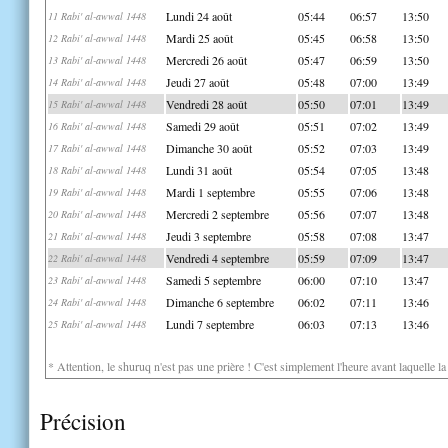
Lundi 24 août
05:44
06:57
13:50
11 Rabi' al-awwal 1448
Mardi 25 août
05:45
06:58
13:50
12 Rabi' al-awwal 1448
Mercredi 26 août
05:47
06:59
13:50
13 Rabi' al-awwal 1448
Jeudi 27 août
05:48
07:00
13:49
14 Rabi' al-awwal 1448
Vendredi 28 août
05:50
07:01
13:49
15 Rabi' al-awwal 1448
Samedi 29 août
05:51
07:02
13:49
16 Rabi' al-awwal 1448
Dimanche 30 août
05:52
07:03
13:49
17 Rabi' al-awwal 1448
Lundi 31 août
05:54
07:05
13:48
18 Rabi' al-awwal 1448
Mardi 1 septembre
05:55
07:06
13:48
19 Rabi' al-awwal 1448
Mercredi 2 septembre
05:56
07:07
13:48
20 Rabi' al-awwal 1448
Jeudi 3 septembre
05:58
07:08
13:47
21 Rabi' al-awwal 1448
Vendredi 4 septembre
05:59
07:09
13:47
22 Rabi' al-awwal 1448
Samedi 5 septembre
06:00
07:10
13:47
23 Rabi' al-awwal 1448
Dimanche 6 septembre
06:02
07:11
13:46
24 Rabi' al-awwal 1448
Lundi 7 septembre
06:03
07:13
13:46
25 Rabi' al-awwal 1448
* Attention, le shuruq n'est pas une prière ! C'est simplement l'heure avant laquelle l
Précision