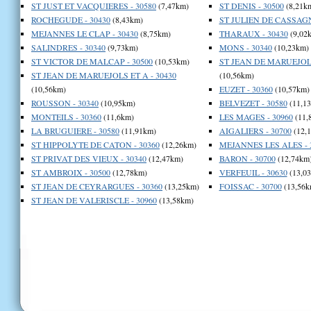
ST JUST ET VACQUIERES - 30580
(7,47km)
ST DENIS - 30500
(8,21k
ROCHEGUDE - 30430
(8,43km)
ST JULIEN DE CASSAGN
MEJANNES LE CLAP - 30430
(8,75km)
THARAUX - 30430
(9,02
SALINDRES - 30340
(9,73km)
MONS - 30340
(10,23km)
ST VICTOR DE MALCAP - 30500
(10,53km)
ST JEAN DE MARUEJOLS
ST JEAN DE MARUEJOLS ET A - 30430
(10,56km)
(10,56km)
EUZET - 30360
(10,57km)
ROUSSON - 30340
(10,95km)
BELVEZET - 30580
(11,1
MONTEILS - 30360
(11,6km)
LES MAGES - 30960
(11,
LA BRUGUIERE - 30580
(11,91km)
AIGALIERS - 30700
(12,
ST HIPPOLYTE DE CATON - 30360
(12,26km)
MEJANNES LES ALES - 
ST PRIVAT DES VIEUX - 30340
(12,47km)
BARON - 30700
(12,74km
ST AMBROIX - 30500
(12,78km)
VERFEUIL - 30630
(13,0
ST JEAN DE CEYRARGUES - 30360
(13,25km)
FOISSAC - 30700
(13,56k
ST JEAN DE VALERISCLE - 30960
(13,58km)